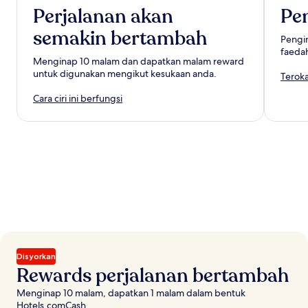
Perjalanan akan
Pe
semakin bertambah
Pengi
faedah
Menginap 10 malam dan dapatkan malam reward
untuk digunakan mengikut kesukaan anda.
Terok
Cara ciri ini berfungsi
Disyorkan
Rewards perjalanan bertambah
Menginap 10 malam, dapatkan 1 malam dalam bentuk
Hotels.comCash.