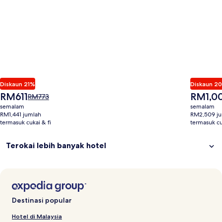
Diskaun 21%
Diskaun 2
Harga
Harga
RM611
RM1,0
Harga
RM773
ialah
ialah
adalah
semalam
semalam
RM611
RM1,008
RM773,
RM1,441 jumlah
RM2,509 j
termasuk cukai & fi
lihat
termasuk cu
maklumat
lanjut
Terokai lebih banyak hotel
tentang
Kadar
Standard.
Destinasi popular
Hotel di Malaysia