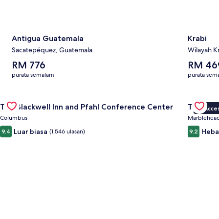
Antigua Guatemala
Krabi
Sacatepéquez, Guatemala
Wilayah Kr
Purata
Purata
RM 776
RM 46
harga
harga
purata semalam
purata sem
satu
satu
malam
malam
Gallery
Semak tawaran untuk The Blackwell Inn and Pfahl Conference
ialah
ialah
Gallery
Semak ta
The Blackwell Inn and Pfahl Conference Center
The Wav
RM 776
RM 469
VIP Acce
Carousel
Carous
Columbus
Marblehea
Luar biasa
Heba
9.4
(1,546 ulasan)
9.2