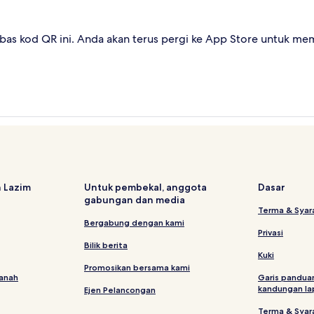
as kod QR ini. Anda akan terus pergi ke App Store untuk me
 Lazim
Untuk pembekal, anggota
Dasar
gabungan dan media
Terma & Syar
Bergabung dengan kami
Privasi
Bilik berita
Kuki
Promosikan bersama kami
tanah
Garis pandua
kandungan la
Ejen Pelancongan
Terma & Syar