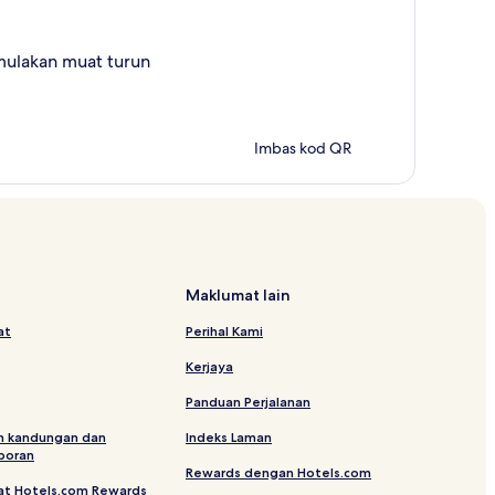
mulakan muat turun
Imbas kod QR
Maklumat lain
at
Perihal Kami
Kerjaya
Panduan Perjalanan
n kandungan dan
Indeks Laman
poran
Rewards dengan Hotels.com
at Hotels.com Rewards