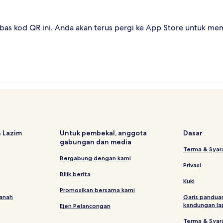
as kod QR ini. Anda akan terus pergi ke App Store untuk me
 Lazim
Untuk pembekal, anggota
Dasar
gabungan dan media
Terma & Syar
Bergabung dengan kami
Privasi
Bilik berita
Kuki
Promosikan bersama kami
tanah
Garis pandua
kandungan la
Ejen Pelancongan
Terma & Syar