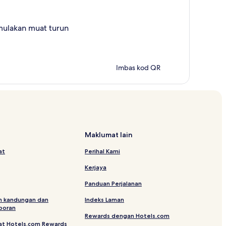
mulakan muat turun
Imbas kod QR
Maklumat lain
at
Perihal Kami
Kerjaya
Panduan Perjalanan
n kandungan dan
Indeks Laman
poran
Rewards dengan Hotels.com
at Hotels.com Rewards