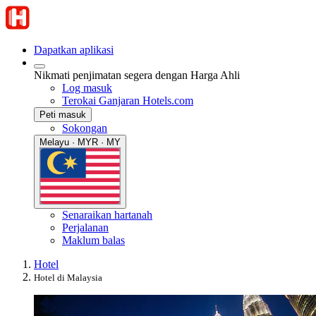
Dapatkan aplikasi
Nikmati penjimatan segera dengan Harga Ahli
Log masuk
Terokai Ganjaran Hotels.com
Peti masuk
Sokongan
Melayu · MYR · MY
Senaraikan hartanah
Perjalanan
Maklum balas
Hotel
Hotel di Malaysia