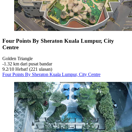
Four Points By Sheraton Kuala Lumpur, City
Centre
Golden Triangle
‐
1.32 km dari pusat bandar
9.2
/
10
Hebat! (221 ulasan)
Four Points By Sheraton Kuala Lumpur, City Centre