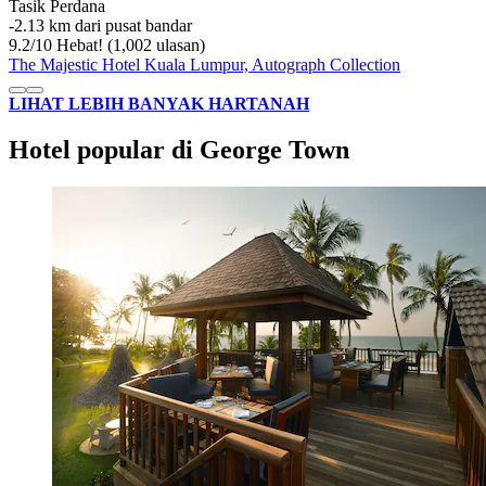
Tasik Perdana
‐
2.13 km dari pusat bandar
9.2
/
10
Hebat! (1,002 ulasan)
The Majestic Hotel Kuala Lumpur, Autograph Collection
LIHAT LEBIH BANYAK HARTANAH
Hotel popular di George Town