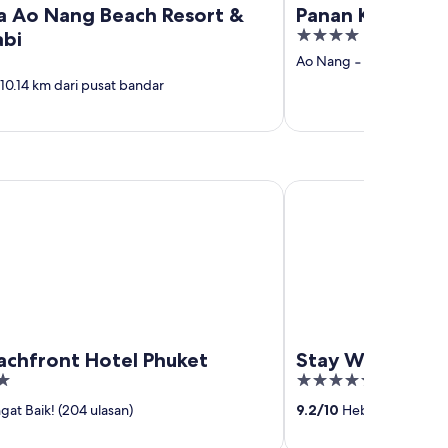
a Ao Nang Beach Resort &
Panan Krabi Res
4
abi
out
Ao Nang
‐
10.06 km dar
of
10.14 km dari pusat bandar
5
ront Hotel Phuket
Stay Wellbeing & Lifes
achfront Hotel Phuket
Stay Wellbeing 
5
out
at Baik! (204 ulasan)
9.2
/
10
Hebat! (380 ulas
of
5