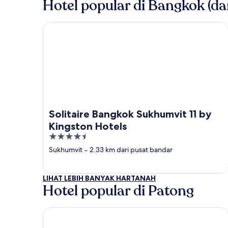
Hotel popular di Bangkok (da
Solitaire Bangkok Sukhumvit 11 by Kingston Hotels
Solitaire Bangkok Sukhumvit 11 by
Kingston Hotels
4.5
out
Sukhumvit
‐
2.33 km dari pusat bandar
of
5
LIHAT LEBIH BANYAK HARTANAH
Hotel popular di Patong
Baipho Lifestyle