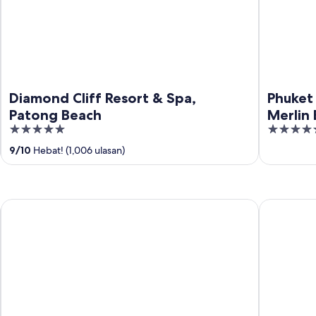
Diamond Cliff Resort & Spa,
Phuket 
Patong Beach
Merlin
5
5
out
out
9
/
10
Hebat! (1,006 ulasan)
of
of
5
5
Railay Phutawan Resort
Centara Ao