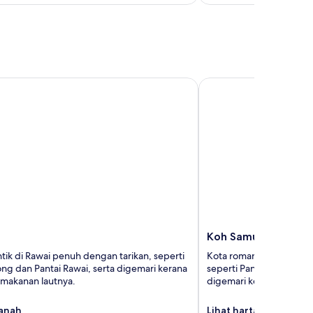
Koh Samui
Koh Samui
tik di Rawai penuh dengan tarikan, seperti
Kota romantik di Ko Sam
ong dan Pantai Rawai, serta digemari kerana
seperti Pantai Lamai da
 makanan lautnya.
digemari kerana pantai
tanah
Lihat hartanah