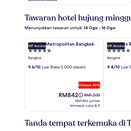
Tawaran hotel hujung minggu
Menunjukkan tawaran untuk:
14 Ogo - 16 Ogo
Galeri
COMO Metropolitan Bangkok
Galeri
137 Pillars R
COMO Metropolitan Bangkok
137 Pillar
VIP Access
VIP Access
imej
imej
Hartanah
Hartanah
untuk
untuk
5.0
5.0
Bangkok
Bangkok
COMO
137
bintang
bintang
Metropolitan
9.6/10
Luar Biasa (1,000 ulasan)
Pillars
9.4/10
Luar 
Bangkok
Residence
Bangkok
Diskaun 30%
Harga
RM842
Harga
RM1,203
adalah
adalah
RM1,982
RM1,982 jumlah
RM842
RM1,203,
termasuk cukai & fi
jumlah
lihat
maklumat
Tanda tempat terkemuka di 
lanjut
tentang