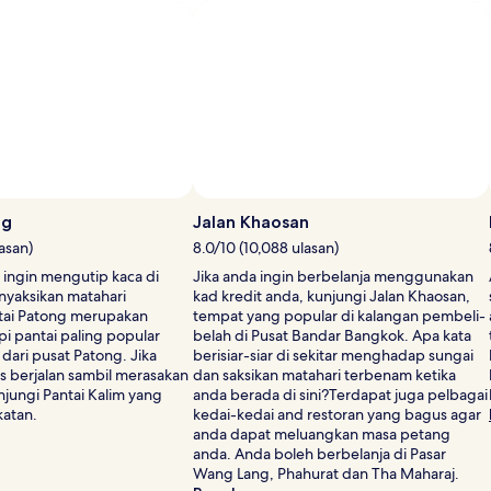
Kadar
Kadar
Standard.
Standard
ng
Jalan Khaosan
lasan)
8.0/10 (10,088 ulasan)
ingin mengutip kaca di
Jika anda ingin berbelanja menggunakan
nyaksikan matahari
kad kredit anda, kunjungi Jalan Khaosan,
tai Patong merupakan
tempat yang popular di kalangan pembeli-
epi pantai paling popular
belah di Pusat Bandar Bangkok. Apa kata
 dari pusat Patong. Jika
berisiar-siar di sekitar menghadap sungai
us berjalan sambil merasakan
dan saksikan matahari terbenam ketika
njungi Pantai Kalim yang
anda berada di sini?Terdapat juga pelbagai
katan.
kedai-kedai and restoran yang bagus agar
anda dapat meluangkan masa petang
anda. Anda boleh berbelanja di Pasar
Wang Lang, Phahurat dan Tha Maharaj.