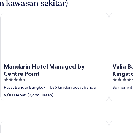
n kawasan sekitar)
Mandarin Hotel Managed by Centre Point
Valia Bang
Mandarin Hotel Managed by
Valia 
Centre Point
Kingst
4.5
5
out
out
Pusat Bandar Bangkok
‐
1.85 km dari pusat bandar
Sukhumvit
of
of
9
/
10
Hebat! (2,486 ulasan)
5
5
Diamond Cliff Resort & Spa, Patong Beach
Phuket Marr