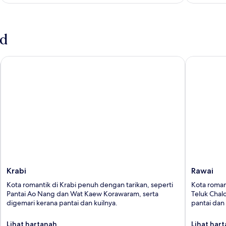
nd
Krabi
Rawai
Krabi
Rawai
Kota romantik di Krabi penuh dengan tarikan, seperti
Kota roman
Pantai Ao Nang dan Wat Kaew Korawaram, serta
Teluk Chal
digemari kerana pantai dan kuilnya.
pantai dan
Lihat hartanah
Lihat har