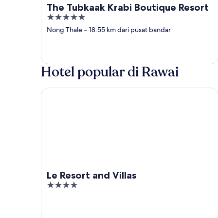
The Tubkaak Krabi Boutique Resort
5
out
Nong Thale
‐
18.55 km dari pusat bandar
of
5
Hotel popular di Rawai
Le Resort and Villas
Le Resort and Villas
4
out
of
5