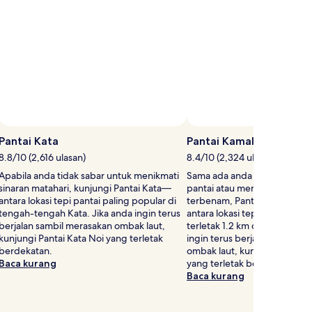
Kadar
.
Standard.
Pantai Kata
Pantai Kamala
8.8/10 (2,616 ulasan)
8.4/10 (2,324 ulasan)
Apabila anda tidak sabar untuk menikmati
Sama ada anda ingin menguti
sinaran matahari, kunjungi Pantai Kata—
pantai atau menyaksikan mat
antara lokasi tepi pantai paling popular di
terbenam, Pantai Kamala m
tengah-tengah Kata. Jika anda ingin terus
antara lokasi tepi pantai pali
berjalan sambil merasakan ombak laut,
terletak 1.2 km dari pusat Ka
kunjungi Pantai Kata Noi yang terletak
ingin terus berjalan sambil 
berdekatan.
ombak laut, kunjungi Pantai
Baca kurang
yang terletak berdekatan.
Baca kurang