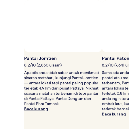
Kadar
Standard.
Pantai Jomtien
Pantai Pato
8.2/10 (2,850 ulasan)
8.2/10 (7,641 u
Apabila anda tidak sabar untuk menikmati
Sama ada anda 
sinaran matahari, kunjungi Pantai Jomtien
pantai atau me
— antara lokasi tepi pantai paling popular
terbenam, Pan
terletak 4.9 km dari pusat Pattaya. Nikmati
antara lokasi t
suasana matahari terbenam di tepi pantai
terletak 0.8 km
di Pantai Pattaya, Pantai Dongtan dan
anda ingin ter
Pantai Phra Tamnak.
ombak laut, ku
Baca kurang
terletak berde
Baca kurang