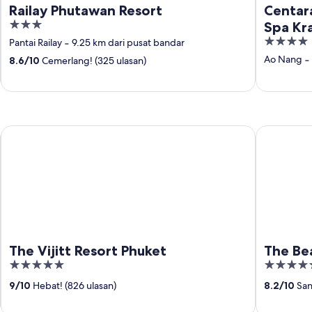
Railay Phutawan Resort
Centar
3
Spa Kr
out
4
Pantai Railay
‐
9.25 km dari pusat bandar
of
out
Ao Nang
‐
8.6
/
10
Cemerlang! (325 ulasan)
5
of
5
The Vijitt Resort Phuket
The Beachf
The Vijitt Resort Phuket
The Be
5
5
out
out
9
/
10
Hebat! (826 ulasan)
8.2
/
10
Sang
of
of
5
5