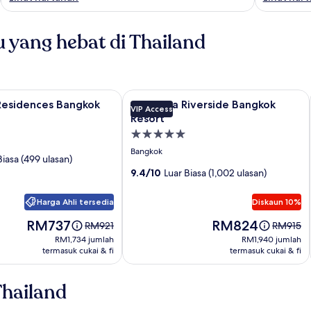
 yang hebat di Thailand
esidences Bangkok
Galeri
Anantara Riverside Bangkok Resort
s Residences Bangkok
Anantara Riverside Bangkok
VIP Access
imej
Resort
untuk
Hartanah
Anantara
5.0
Bangkok
Biasa (499 ulasan)
Riverside
bintang
9.4/10
Luar Biasa (1,002 ulasan)
s
Bangkok
Resort
Harga Ahli tersedia
Diskaun 10%
Harga
Harga
RM737
RM824
Harga
Harga
RM921
RM915
adalah
adalah
adalah
adalah
RM1,734
RM1,940
RM1,734 jumlah
RM1,940 jumlah
RM737
RM824
RM921,
RM915,
termasuk cukai & fi
termasuk cukai & fi
jumlah
jumlah
lihat
lihat
maklumat
makluma
Thailand
lanjut
lanjut
tentang
tentang