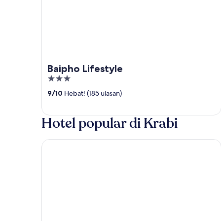
Baipho Lifestyle
3
out
9
/
10
Hebat! (185 ulasan)
of
5
Hotel popular di Krabi
The Tubkaak Krabi Boutique Resort