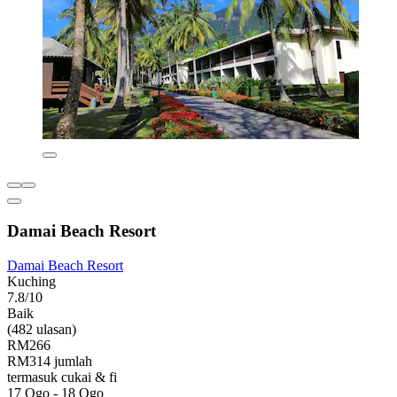
Damai Beach Resort
Damai Beach Resort
Kuching
7.8/10
Baik
(482 ulasan)
RM266
RM314 jumlah
termasuk cukai & fi
17 Ogo - 18 Ogo