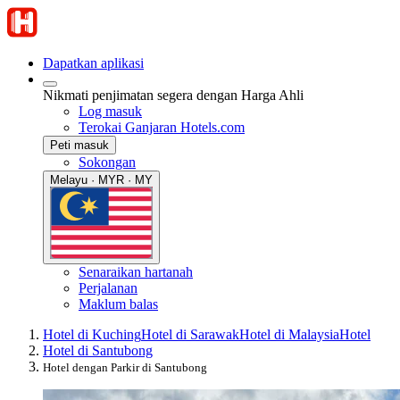
Dapatkan aplikasi
Nikmati penjimatan segera dengan Harga Ahli
Log masuk
Terokai Ganjaran Hotels.com
Peti masuk
Sokongan
Melayu · MYR · MY
Senaraikan hartanah
Perjalanan
Maklum balas
Hotel di Kuching
Hotel di Sarawak
Hotel di Malaysia
Hotel
Hotel di Santubong
Hotel dengan Parkir di Santubong