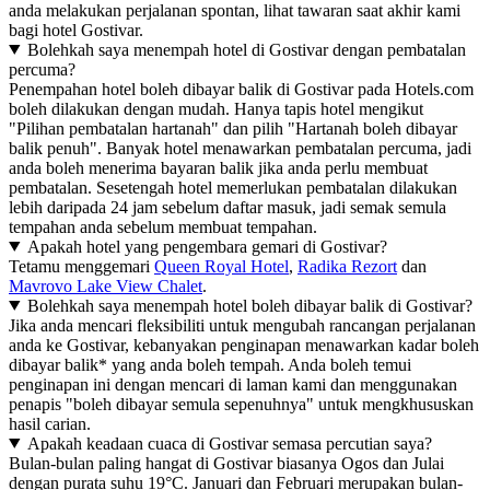
anda melakukan perjalanan spontan, lihat tawaran saat akhir kami
bagi hotel Gostivar.
Bolehkah saya menempah hotel di Gostivar dengan pembatalan
percuma?
Penempahan hotel boleh dibayar balik di Gostivar pada Hotels.com
boleh dilakukan dengan mudah. Hanya tapis hotel mengikut
"Pilihan pembatalan hartanah" dan pilih "Hartanah boleh dibayar
balik penuh". Banyak hotel menawarkan pembatalan percuma, jadi
anda boleh menerima bayaran balik jika anda perlu membuat
pembatalan. Sesetengah hotel memerlukan pembatalan dilakukan
lebih daripada 24 jam sebelum daftar masuk, jadi semak semula
tempahan anda sebelum membuat tempahan.
Apakah hotel yang pengembara gemari di Gostivar?
Tetamu menggemari
Queen Royal Hotel
,
Radika Rezort
dan
Mavrovo Lake View Chalet
.
Bolehkah saya menempah hotel boleh dibayar balik di Gostivar?
Jika anda mencari fleksibiliti untuk mengubah rancangan perjalanan
anda ke Gostivar, kebanyakan penginapan menawarkan kadar boleh
dibayar balik* yang anda boleh tempah. Anda boleh temui
penginapan ini dengan mencari di laman kami dan menggunakan
penapis "boleh dibayar semula sepenuhnya" untuk mengkhususkan
hasil carian.
Apakah keadaan cuaca di Gostivar semasa percutian saya?
Bulan-bulan paling hangat di Gostivar biasanya Ogos dan Julai
dengan purata suhu 19°C. Januari dan Februari merupakan bulan-