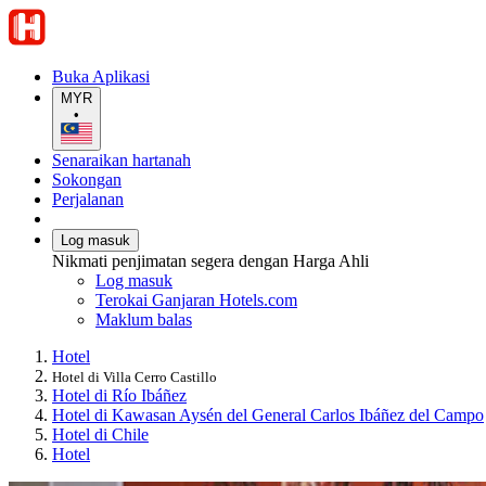
Buka Aplikasi
MYR
•
Senaraikan hartanah
Sokongan
Perjalanan
Log masuk
Nikmati penjimatan segera dengan Harga Ahli
Log masuk
Terokai Ganjaran Hotels.com
Maklum balas
Hotel
Hotel di Villa Cerro Castillo
Hotel di Río Ibáñez
Hotel di Kawasan Aysén del General Carlos Ibáñez del Campo
Hotel di Chile
Hotel