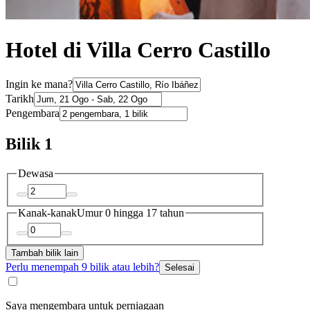
Hotel di Villa Cerro Castillo
Ingin ke mana?
Tarikh
Pengembara
Bilik 1
Dewasa
Kanak-kanak
Umur 0 hingga 17 tahun
Tambah bilik lain
Perlu menempah 9 bilik atau lebih?
Selesai
Saya mengembara untuk perniagaan