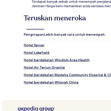
Terdapat banyak sebab untuk menempah perjalanan 
Jaminan Harga kami memastikan anda sentiasa men
Teruskan meneroka
Penginapan
Lebih banyak cara untuk menempah
Hotel Spicer
Hotel Lakefield
Hotel berdekatan Windom Area Health
Hotel Air Terjun Granite
Hotel berdekatan Madelia Community Hospital & Cl
Hotel berdekatan Wilayah Olivia
Hotel Danube
Hotel berdekatan Sanford Westbrook Medical Cent
Hotel berdekatan Taman Tegels