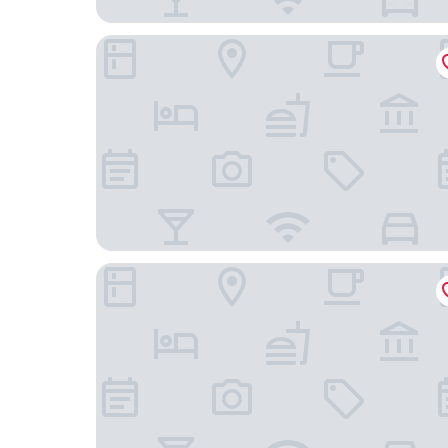
Travelodge by Wyndham Redwood Falls
OYO Hotel Redwood Falls near Jackpot Casino