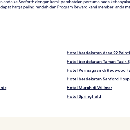
anda ke Seaforth dengan kami: pembatalan percuma pada kebanyakan ho
dapat harga paling rendah dan Program Reward kami memberi anda mal
Hotel berdekatan Area 22 Paintb
Hotel berdekatan Taman Tasik S
Hotel Perniagaan di Redwood Fa
Hotel berdekatan Sanford Hosp
inic
Hotel Murah di Willmar
Hotel Springfield
Hotel berdekatan Prairies Edge
er
Hotel berdekatan Taman Alliso
Hotel Canby