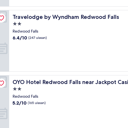
Travelodge by Wyndham Redwood Falls
Travelodge by Wyndham Redwood Falls
Hartanah
2.0
Redwood Falls
bintang
6.4
6.4/10
(247 ulasan)
daripada
10,
(247
ulasan)
OYO Hotel Redwood Falls near Jackpot Casino
OYO Hotel Redwood Falls near Jackpot Cas
Hartanah
2.0
Redwood Falls
bintang
5.2
5.2/10
(165 ulasan)
daripada
10,
(165
ulasan)