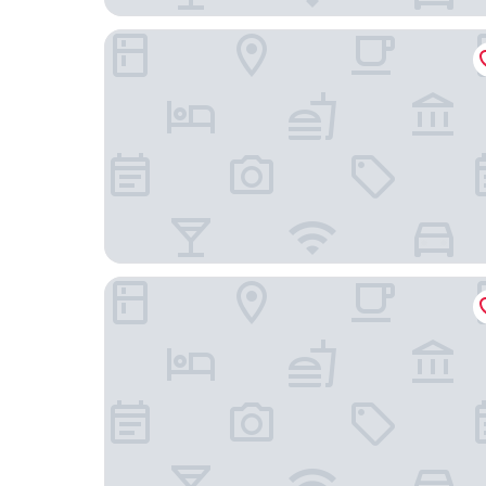
OYO Hotel Lamberton Hwy 14
Morton Inn