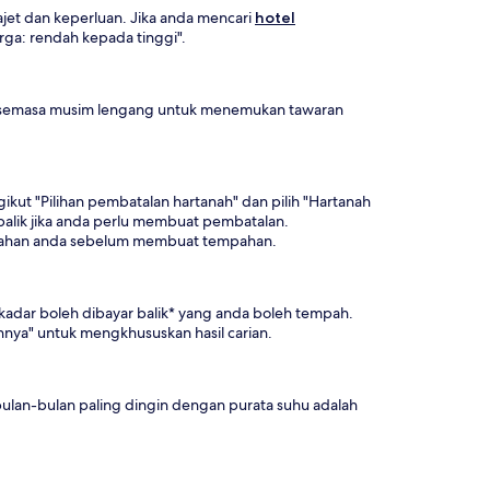
et dan keperluan. Jika anda mencari
hotel
ga: rendah kepada tinggi".
au semasa musim lengang untuk menemukan tawaran
kut "Pilihan pembatalan hartanah" dan pilih "Hartanah
alik jika anda perlu membuat pembatalan.
empahan anda sebelum membuat tempahan.
kadar boleh dibayar balik* yang anda boleh tempah.
nya" untuk mengkhususkan hasil carian.
bulan-bulan paling dingin dengan purata suhu adalah