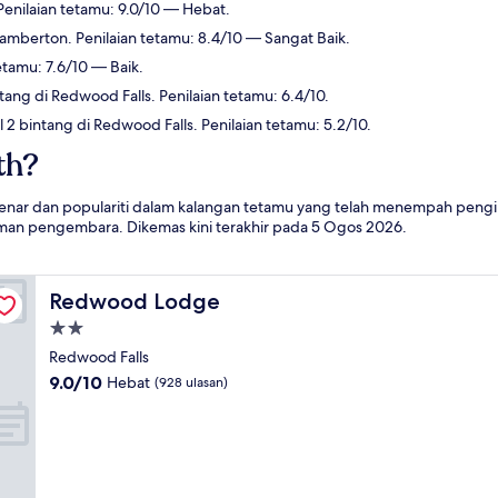
Penilaian tetamu: 9.0/10 — Hebat.
Lamberton. Penilaian tetamu: 8.4/10 — Sangat Baik.
etamu: 7.6/10 — Baik.
ang di Redwood Falls. Penilaian tetamu: 6.4/10.
2 bintang di Redwood Falls. Penilaian tetamu: 5.2/10.
th?
nar dan populariti dalam kalangan tetamu yang telah menempah pengina
aman pengembara. Dikemas kini terakhir pada
5 Ogos 2026
.
Redwood Lodge
Redwood Lodge
Hartanah
2.0
Redwood Falls
bintang
9.0
9.0/10
Hebat
(928 ulasan)
daripada
10,
Hebat,
(928
ulasan)