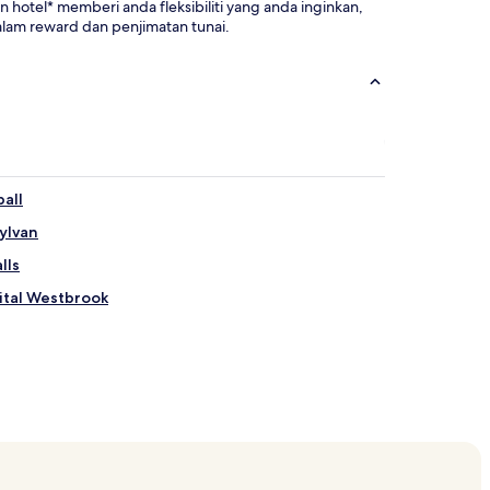
tel* memberi anda fleksibiliti yang anda inginkan,
am reward dan penjimatan tunai.
all
ylvan
lls
ital Westbrook
 Casino
n