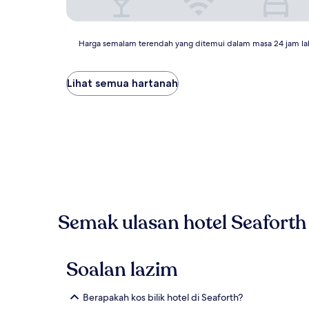
Harga
Harga semalam terendah yang ditemui dalam masa 24 jam la
semalam
terendah
yang
Lihat semua hartanah
ditemui
dalam
masa
24
jam
lalu
berdasarkan
penginapan
1
malam
Semak ulasan hotel Seaforth
untuk
2
orang
dewasa.
Soalan lazim
Harga
dan
ketersediaan
Berapakah kos bilik hotel di Seaforth?
adalah