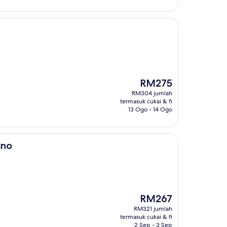
Harga
RM275
ialah
RM304 jumlah
RM275
termasuk cukai & fi
13 Ogo - 14 Ogo
ino
Harga
RM267
ialah
RM321 jumlah
RM267
termasuk cukai & fi
2 Sep - 3 Sep