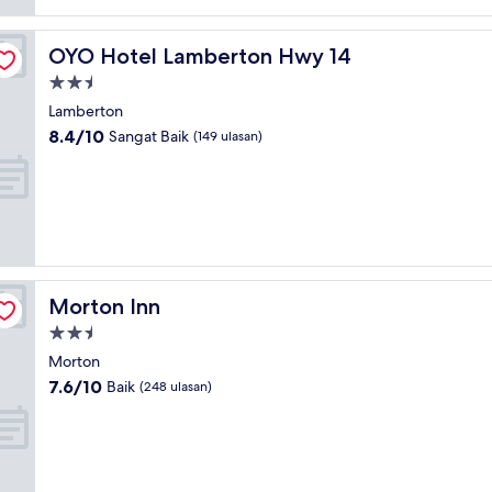
OYO Hotel Lamberton Hwy 14
OYO Hotel Lamberton Hwy 14
Hartanah
2.5
Lamberton
bintang
8.4
8.4/10
Sangat Baik
(149 ulasan)
daripada
10,
Sangat
Baik,
(149
ulasan)
Morton Inn
Morton Inn
Hartanah
2.5
Morton
bintang
7.6
7.6/10
Baik
(248 ulasan)
daripada
10,
Baik,
(248
ulasan)