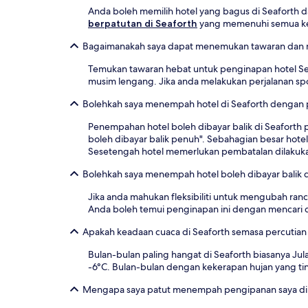
tertakluk
Anda boleh memilih hotel yang bagus di Seaforth
pada
berpatutan di Seaforth
yang memenuhi semua kepe
perubahan.
Terma
Bagaimanakah saya dapat menemukan tawaran dan m
tambahan
Temukan tawaran hebat untuk penginapan hotel Se
mungkin
musim lengang. Jika anda melakukan perjalanan spon
dikenakan.
Bolehkah saya menempah hotel di Seaforth dengan
Penempahan hotel boleh dibayar balik di Seaforth 
boleh dibayar balik penuh". Sebahagian besar hot
Sesetengah hotel memerlukan pembatalan dilakuka
Bolehkah saya menempah hotel boleh dibayar balik d
Jika anda mahukan fleksibiliti untuk mengubah ra
Anda boleh temui penginapan ini dengan mencari 
Apakah keadaan cuaca di Seaforth semasa percutian
Bulan-bulan paling hangat di Seaforth biasanya Ju
-6°C. Bulan-bulan dengan kekerapan hujan yang ti
Mengapa saya patut menempah pengipanan saya di 