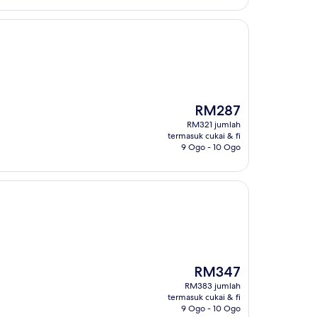
Harga
RM287
ialah
RM321 jumlah
RM287
termasuk cukai & fi
9 Ogo - 10 Ogo
Harga
RM347
ialah
RM383 jumlah
RM347
termasuk cukai & fi
9 Ogo - 10 Ogo