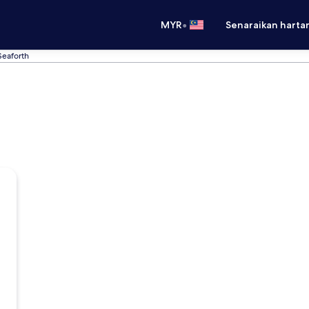
•
MYR
Senaraikan harta
Seaforth