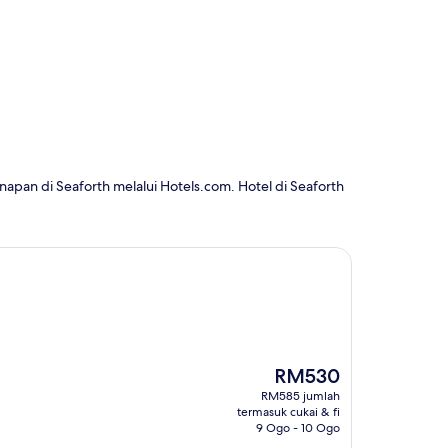
pan di Seaforth melalui Hotels.com. Hotel di Seaforth
Harga
RM530
ialah
RM585 jumlah
RM530
termasuk cukai & fi
9 Ogo - 10 Ogo