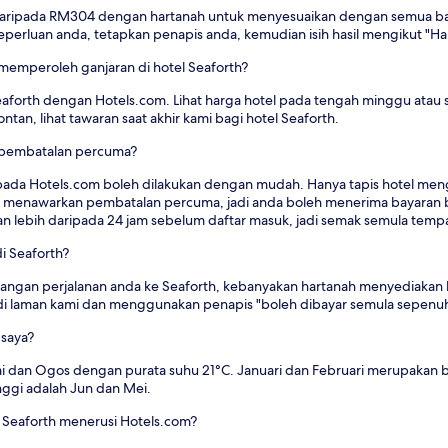
 daripada RM304 dengan hartanah untuk menyesuaikan dengan semua baj
rluan anda, tetapkan penapis anda, kemudian isih hasil mengikut "Har
emperoleh ganjaran di hotel Seaforth?
aforth dengan Hotels.com. Lihat harga hotel pada tengah minggu at
tan, lihat tawaran saat akhir kami bagi hotel Seaforth.
 pembatalan percuma?
pada Hotels.com boleh dilakukan dengan mudah. Hanya tapis hotel mengi
el menawarkan pembatalan percuma, jadi anda boleh menerima bayaran b
n lebih daripada 24 jam sebelum daftar masuk, jadi semak semula t
i Seaforth?
ncangan perjalanan anda ke Seaforth, kebanyakan hartanah menyediakan 
di laman kami dan menggunakan penapis "boleh dibayar semula sepenuh
 saya?
lai dan Ogos dengan purata suhu 21°C. Januari dan Februari merupakan 
nggi adalah Jun dan Mei.
Seaforth menerusi Hotels.com?