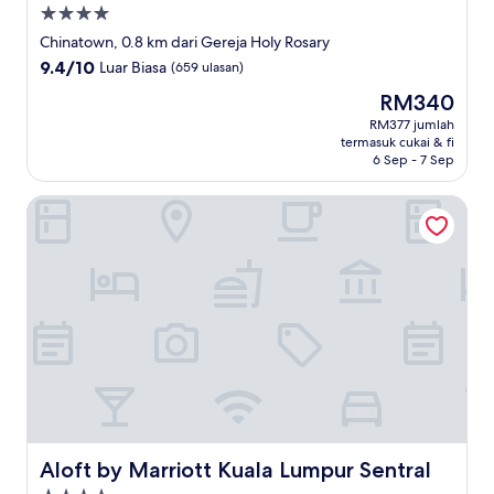
Hartanah
4.0
Chinatown, 0.8 km dari Gereja Holy Rosary
bintang
9.4
9.4/10
Luar Biasa
(659 ulasan)
daripada
Harga
RM340
10,
ialah
Luar
RM377 jumlah
RM340
termasuk cukai & fi
Biasa,
6 Sep - 7 Sep
(659
ulasan)
Aloft by Marriott Kuala Lumpur Sentral
Aloft by Marriott Kuala Lumpur Sentral
Aloft by Marriott Kuala Lumpur Sentral