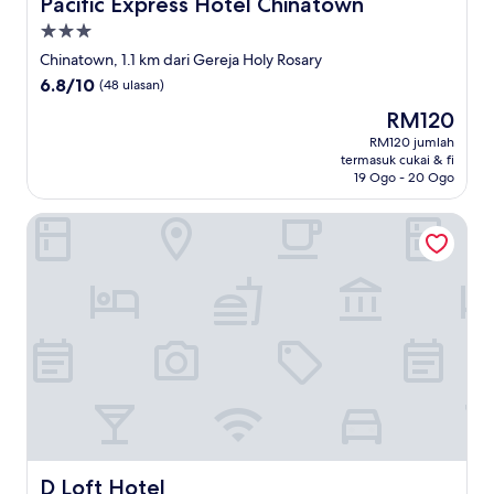
Pacific Express Hotel Chinatown
Pacific Express Hotel Chinatown
Hartanah
3.0
Chinatown, 1.1 km dari Gereja Holy Rosary
bintang
6.8
6.8/10
(48 ulasan)
daripada
Harga
RM120
10,
ialah
(48
RM120 jumlah
RM120
termasuk cukai & fi
ulasan)
19 Ogo - 20 Ogo
D Loft Hotel
D Loft Hotel
D Loft Hotel