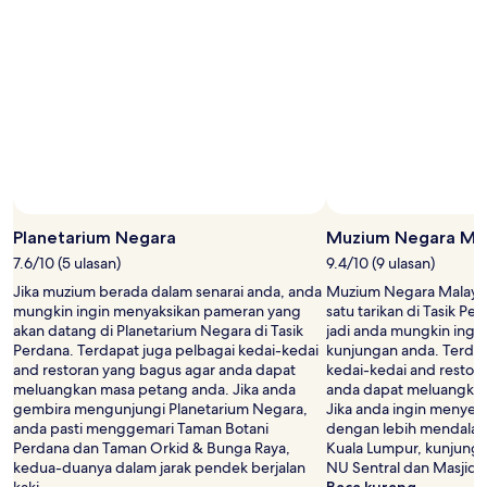
Planetarium Negara
Muzium Negara Mal
7.6/10 (5 ulasan)
9.4/10 (9 ulasan)
Jika muzium berada dalam senarai anda, anda
Muzium Negara Malaysi
mungkin ingin menyaksikan pameran yang
satu tarikan di Tasik P
akan datang di Planetarium Negara di Tasik
jadi anda mungkin ingin
Perdana. Terdapat juga pelbagai kedai-kedai
kunjungan anda. Terdap
and restoran yang bagus agar anda dapat
kedai-kedai and restor
meluangkan masa petang anda. Jika anda
anda dapat meluangkan
gembira mengunjungi Planetarium Negara,
Jika anda ingin menye
anda pasti menggemari Taman Botani
dengan lebih mendalam
Perdana dan Taman Orkid & Bunga Raya,
Kuala Lumpur, kunjungi
kedua-duanya dalam jarak pendek berjalan
NU Sentral dan Masjid 