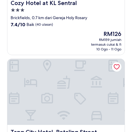
Cozy Hotel at KL Sentral
Cozy Hotel at KL Sentral
Hartanah
3.0
Brickfields, 0.7 km dari Gereja Holy Rosary
bintang
7.4
7.4/10
Baik
(40 ulasan)
daripada
Harga
RM126
10,
ialah
Baik,
RM159 jumlah
RM126
termasuk cukai & fi
(40
10 Ogo - 11 Ogo
ulasan)
Tang City Hotel, Petaling Street, Merdeka PNB 118 Tower
Tang City Hotel, Petaling Street, Merdeka PNB 118 Tower