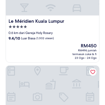
Le Méridien Kuala Lumpur
Le Méridien Kuala Lumpur
Hartanah
5.0
0.6 km dari Gereja Holy Rosary
bintang
9.4
9.4/10
Luar Biasa
(1,002 ulasan)
daripada
Harga
RM450
10,
ialah
Luar
RM496 jumlah
RM450
termasuk cukai & fi
Biasa,
23 Ogo - 24 Ogo
(1,002
ulasan)
Space Hotel