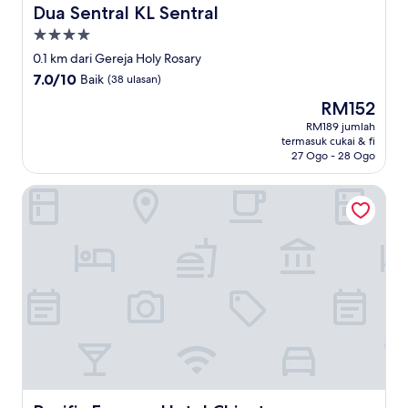
Dua Sentral KL Sentral
Dua Sentral KL Sentral
Hartanah
4.0
0.1 km dari Gereja Holy Rosary
bintang
7.0
7.0/10
Baik
(38 ulasan)
daripada
Harga
RM152
10,
ialah
Baik,
RM189 jumlah
RM152
termasuk cukai & fi
(38
27 Ogo - 28 Ogo
ulasan)
Pacific Express Hotel Chinatown