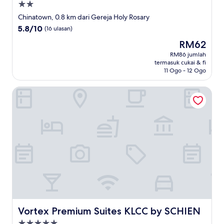
Hartanah
2.0
Chinatown, 0.8 km dari Gereja Holy Rosary
bintang
5.8
5.8/10
(16 ulasan)
daripada
Harga
RM62
10,
ialah
(16
RM86 jumlah
RM62
termasuk cukai & fi
ulasan)
11 Ogo - 12 Ogo
Vortex Premium Suites KLCC by SCHIEN
Vortex Premium Suites KLCC by SCHIEN
Vortex Premium Suites KLCC by SCHIEN
Hartanah