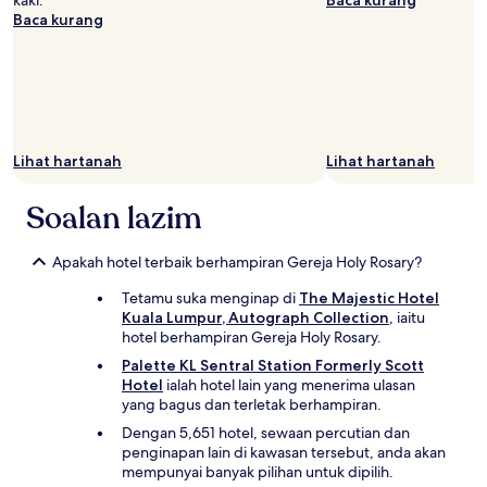
kaki.
Baca kurang
Baca kurang
Lihat hartanah
Lihat hartanah
Soalan lazim
Apakah hotel terbaik berhampiran Gereja Holy Rosary?
Tetamu suka menginap di
The Majestic Hotel
Kuala Lumpur, Autograph Collection
, iaitu
hotel berhampiran Gereja Holy Rosary.
Palette KL Sentral Station Formerly Scott
Hotel
ialah hotel lain yang menerima ulasan
yang bagus dan terletak berhampiran.
Dengan 5,651 hotel, sewaan percutian dan
penginapan lain di kawasan tersebut, anda akan
mempunyai banyak pilihan untuk dipilih.