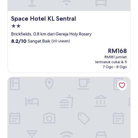
Space Hotel KL Sentral
Space Hotel KL Sentral
Hartanah
2.0
Brickfields, 0.8 km dari Gereja Holy Rosary
bintang
8.2
8.2/10
Sangat Baik
(20 ulasan)
daripada
Harga
RM168
10,
ialah
Sangat
RM181 jumlah
RM168
termasuk cukai & fi
Baik,
7 Ogo - 8 Ogo
(20
ulasan)
The Riv Riveria City KL Sentral