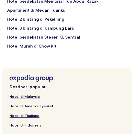
Hotel berdekatan Memorial Tun Abdul Razak
Apartment di Medan Tuanku
Hotel 2 bintang di Pekeliling
Hotel 3 bintang di Kampung Baru
Hotel berdekatan Stesen KL Sentral
Hotel Murah di Chow Kit
Apartment di Kampung Dollah
Hotel dengan Dapur di Kuala Lumpur
Hotel 2 bintang di Chow Kit
Hotel dengan Dapur di Kampung Baru
Destinasi popular
Hotel Keluarga di Chow Kit
Hotel di Malaysia
Hotel berdekatan NU Sentral
Hotel di Amerika Syarikat
Hotel dengan Kolam Renang di Chow Kit
Hotel di Thailand
Vila di Kuala Lumpur
Hotel di Indonesia
Hotel berdekatan Masjid Negara