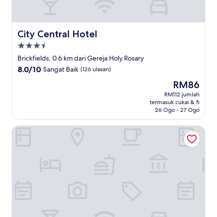
City Central Hotel
City Central Hotel
Hartanah
3.5
Brickfields, 0.6 km dari Gereja Holy Rosary
bintang
8.0
8.0/10
Sangat Baik
(126 ulasan)
daripada
Harga
RM86
10,
ialah
Sangat
RM112 jumlah
RM86
termasuk cukai & fi
Baik,
26 Ogo - 27 Ogo
(126
ulasan)
Space Hotel KL Sentral