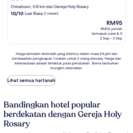
2.5
Chinatown, 0.8 km dari Gereja Holy Rosary
bintang
10.0
10/10
Luar Biasa
(1 ulasan)
daripada
Harga
RM95
10,
ialah
Luar
RM112 jumlah
RM95
termasuk cukai & fi
Biasa,
2 Sep - 3 Sep
(1
ulasan)
Harga
Harga semalam terendah yang ditemui dalam masa 24 jam lalu
berdasarkan penginapan 1 malam untuk 2 orang dewasa. Harga dan
semalam
ketersediaan adalah tertakluk pada perubahan. Terma tambahan
terendah
mungkin dikenakan.
yang
ditemui
Lihat semua hartanah
dalam
masa
24
jam
Bandingkan hotel popular
lalu
berdasarkan
berdekatan dengan Gereja Holy
penginapan
1
Rosary
malam
untuk