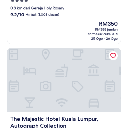
Hartanah
4.0
0.8 km dari Gereja Holy Rosary
bintang
9.2
9.2/10
Hebat
(1,008 ulasan)
daripada
Harga
RM350
10,
ialah
Hebat,
RM388 jumlah
RM350
termasuk cukai & fi
(1,008
25 Ogo - 26 Ogo
ulasan)
The Majestic Hotel Kuala Lumpur, Autograph Collection
The Majestic Hotel Kuala Lumpur, Autograph Collection
The Majestic Hotel Kuala Lumpur,
Autograph Collection