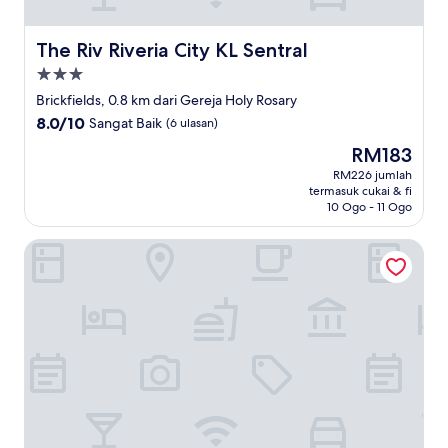
The Riv Riveria City KL Sentral
The Riv Riveria City KL Sentral
Hartanah
3.0
Brickfields, 0.8 km dari Gereja Holy Rosary
bintang
8.0
8.0/10
Sangat Baik
(6 ulasan)
daripada
Harga
RM183
10,
ialah
Sangat
RM226 jumlah
RM183
termasuk cukai & fi
Baik,
10 Ogo - 11 Ogo
(6
ulasan)
Easy Hotel Kl Sentral