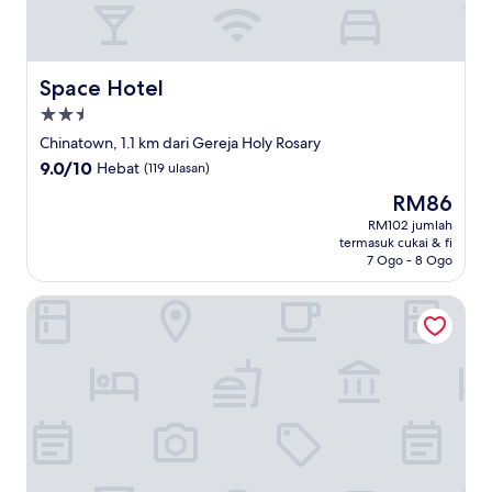
Space Hotel
Space Hotel
Hartanah
2.5
Chinatown, 1.1 km dari Gereja Holy Rosary
bintang
9.0
9.0/10
Hebat
(119 ulasan)
daripada
Harga
RM86
10,
ialah
Hebat,
RM102 jumlah
RM86
termasuk cukai & fi
(119
7 Ogo - 8 Ogo
ulasan)
City Central Hotel