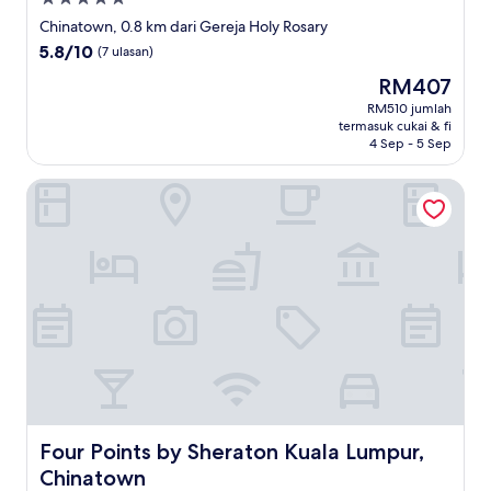
5.0
Chinatown, 0.8 km dari Gereja Holy Rosary
bintang
5.8
5.8/10
(7 ulasan)
daripada
Harga
RM407
10,
ialah
(7
RM510 jumlah
RM407
termasuk cukai & fi
ulasan)
4 Sep - 5 Sep
Four Points by Sheraton Kuala Lumpur, Chinatown
Four Points by Sheraton Kuala Lumpur, Chinatown
Four Points by Sheraton Kuala Lumpur,
Chinatown