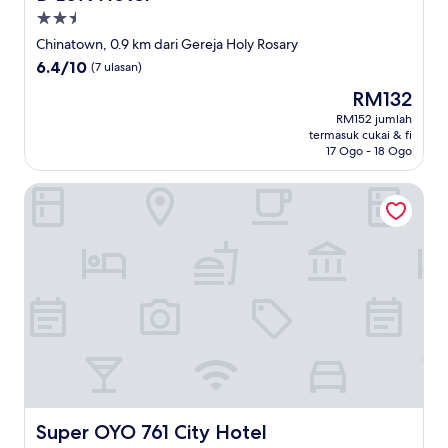
Hartanah
2.5
Chinatown, 0.9 km dari Gereja Holy Rosary
bintang
6.4
6.4/10
(7 ulasan)
daripada
Harga
RM132
10,
ialah
(7
RM152 jumlah
RM132
termasuk cukai & fi
ulasan)
17 Ogo - 18 Ogo
Super OYO 761 City Hotel
Super OYO 761 City Hotel
Super OYO 761 City Hotel