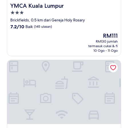
YMCA Kuala Lumpur
YMCA Kuala Lumpur
Hartanah
3.0
Brickfields, 0.5 km dari Gereja Holy Rosary
bintang
7.2
7.2/10
Baik
(145 ulasan)
daripada
Harga
RM111
10,
ialah
Baik,
RM130 jumlah
RM111
termasuk cukai & fi
(145
10 Ogo - 11 Ogo
ulasan)
Cozy Hotel at KL Sentral