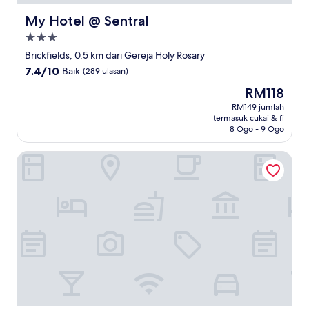
My Hotel @ Sentral
My Hotel @ Sentral
Hartanah
3.0
Brickfields, 0.5 km dari Gereja Holy Rosary
bintang
7.4
7.4/10
Baik
(289 ulasan)
daripada
Harga
RM118
10,
ialah
Baik,
RM149 jumlah
RM118
termasuk cukai & fi
(289
8 Ogo - 9 Ogo
ulasan)
YMCA Kuala Lumpur