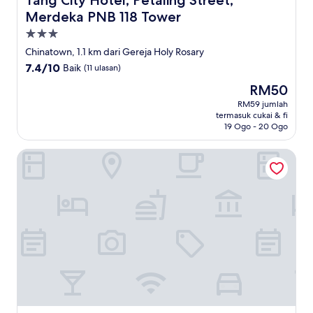
Tang City Hotel, Petaling Street,
Merdeka PNB 118 Tower
Hartanah
3.0
Chinatown, 1.1 km dari Gereja Holy Rosary
bintang
7.4
7.4/10
Baik
(11 ulasan)
daripada
Harga
RM50
10,
ialah
Baik,
RM59 jumlah
RM50
termasuk cukai & fi
(11
19 Ogo - 20 Ogo
ulasan)
Dua Sentral KL Sentral