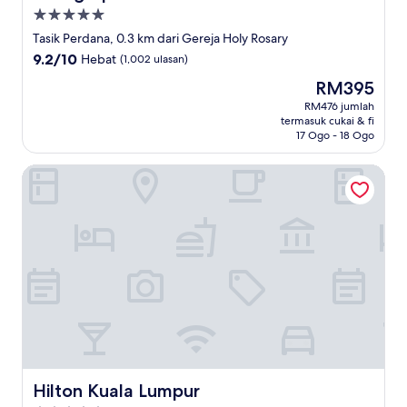
Hartanah
5.0
Tasik Perdana, 0.3 km dari Gereja Holy Rosary
bintang
9.2
9.2/10
Hebat
(1,002 ulasan)
daripada
Harga
RM395
10,
ialah
Hebat,
RM476 jumlah
RM395
termasuk cukai & fi
(1,002
17 Ogo - 18 Ogo
ulasan)
Hilton Kuala Lumpur
Hilton Kuala Lumpur
Hilton Kuala Lumpur