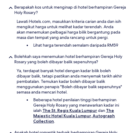
Berapakah kos untuk menginap di hotel berhampiran Gereja
Holy Rosary?
Lawati Hotels.com, masukkan kriteria carian anda dan isih
mengikut harga untuk melihat kadar terendah. Anda
akan menemukan pelbagai harga bilik bergantung pada
masa dan tempat yang anda rancang untuk pergi.
Lihat harga terendah semalam daripada RM59
Bolehkah saya menemukan hotel berhampiran Gereja Holy
Rosary yang boleh dibayar balik sepenuhnya?
Ya, terdapat banyak hotel dengan kadar bilik boleh
dibayar balik, tetapi pastikan anda menyemak tarikh akhir
pembatalan. Temukan kadar boleh dibayar balik
menggunakan penapis "Boleh dibayar balik sepenuhnya"
semasa anda mencari hotel.
Beberapa hotel penilaian tinggi berhampiran
Gereja Holy Rosary yang menawarkan kadar ini
ialah
The St. Regis Kuala Lumpur
dan
The
Majestic Hotel Kuala Lumpur, Autograph
Collection
.
Apakah hotel romantik terbaik berhampiran Gereja Holy