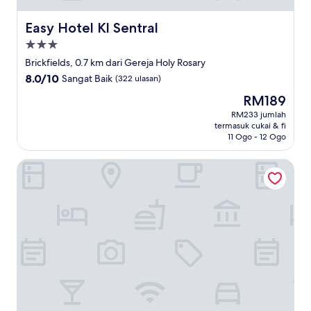
Easy Hotel Kl Sentral
Easy Hotel Kl Sentral
Hartanah
3.0
Brickfields, 0.7 km dari Gereja Holy Rosary
bintang
8.0
8.0/10
Sangat Baik
(322 ulasan)
daripada
Harga
RM189
10,
ialah
Sangat
RM233 jumlah
RM189
termasuk cukai & fi
Baik,
11 Ogo - 12 Ogo
(322
ulasan)
My Hotel @ Sentral