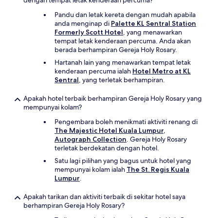
dengan tempat letak kenderaan percuma?
Pandu dan letak kereta dengan mudah apabila
anda menginap di
Palette KL Sentral Station
Formerly Scott Hotel
, yang menawarkan
tempat letak kenderaan percuma. Anda akan
berada berhampiran Gereja Holy Rosary.
Hartanah lain yang menawarkan tempat letak
kenderaan percuma ialah
Hotel Metro at KL
Sentral
, yang terletak berhampiran.
Apakah hotel terbaik berhampiran Gereja Holy Rosary yang
mempunyai kolam?
Pengembara boleh menikmati aktiviti renang di
The Majestic Hotel Kuala Lumpur,
Autograph Collection
. Gereja Holy Rosary
terletak berdekatan dengan hotel.
Satu lagi pilihan yang bagus untuk hotel yang
mempunyai kolam ialah
The St. Regis Kuala
Lumpur
.
Apakah tarikan dan aktiviti terbaik di sekitar hotel saya
berhampiran Gereja Holy Rosary?