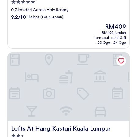
Hartanah
5.0
0.7 km dari Gereja Holy Rosary
bintang
9.2
9.2/10
Hebat
(1,004 ulasan)
daripada
Harga
RM409
10,
ialah
Hebat,
RM493 jumlah
RM409
termasuk cukai & fi
(1,004
23 Ogo - 24 Ogo
ulasan)
Lofts At Hang Kasturi Kuala Lumpur
Lofts At Hang Kasturi Kuala Lumpur
Lofts At Hang Kasturi Kuala Lumpur
Hartanah