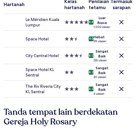
2
Kelas
Penilaian
Termasuk
Hartanah
orang
hartanah
tetamu
sarapan
dewasa.
Harga
Luar
Le Méridien Kuala
Hartanah
dan
9.4
Biasa
Lumpur
5.0
1,002 ulasan
ketersediaan
bintang
adalah
Hebat
Space Hotel
Hartanah
tertakluk
9.0
119 ulasan
2.5
pada
bintang
perubahan.
Sangat
Terma
City Central Hotel
Hartanah
8.0
Baik
tambahan
3.5
126 ulasan
mungkin
bintang
Sangat
Space Hotel KL
dikenakan.
Hartanah
8.2
Baik
Sentral
2.0
20 ulasan
bintang
Sangat
The Riv Riveria City
Hartanah
8.0
Baik
KL Sentral
3.0
6 ulasan
bintang
Tanda tempat lain berdekatan
Gereja Holy Rosary