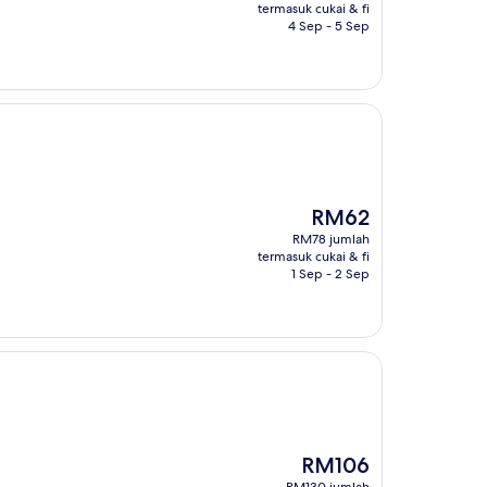
RM123
termasuk cukai & fi
4 Sep - 5 Sep
Harga
RM62
ialah
RM78 jumlah
RM62
termasuk cukai & fi
1 Sep - 2 Sep
Harga
RM106
ialah