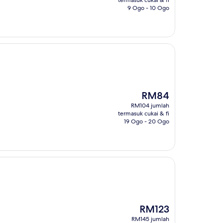
termasuk cukai & fi
9 Ogo - 10 Ogo
Harga
RM84
ialah
RM104 jumlah
RM84
termasuk cukai & fi
19 Ogo - 20 Ogo
Harga
RM123
ialah
RM145 jumlah