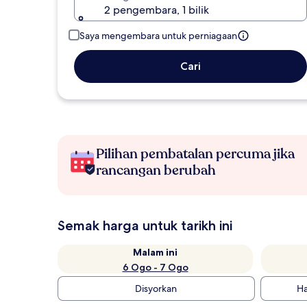
2 pengembara, 1 bilik
Saya mengembara untuk perniagaan
Cari
Pilihan pembatalan percuma jika
rancangan berubah
Semak harga untuk tarikh ini
Malam ini
6 Ogo - 7 Ogo
Disyorkan
Ha