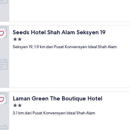
Seeds Hotel Shah Alam Seksyen 19
Seeds Hotel Shah Alam Seksyen 19
Hartanah
2.0
Seksyen 19, 1.9 km dari Pusat Konvensyen Ideal Shah Alam
bintang
Laman Green The Boutique Hotel
Laman Green The Boutique Hotel
Hartanah
2.0
3.1 km dari Pusat Konvensyen Ideal Shah Alam
bintang