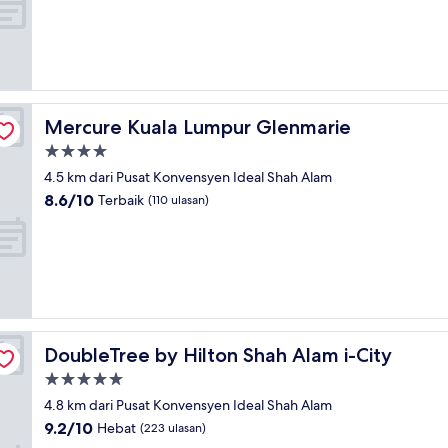
Mercure Kuala Lumpur Glenmarie
Mercure Kuala Lumpur Glenmarie
Hartanah
4.0
4.5 km dari Pusat Konvensyen Ideal Shah Alam
bintang
8.6
8.6/10
Terbaik
(110 ulasan)
daripada
10,
Terbaik,
(110
ulasan)
DoubleTree by Hilton Shah Alam i-City
DoubleTree by Hilton Shah Alam i-City
Hartanah
5.0
4.8 km dari Pusat Konvensyen Ideal Shah Alam
bintang
9.2
9.2/10
Hebat
(223 ulasan)
daripada