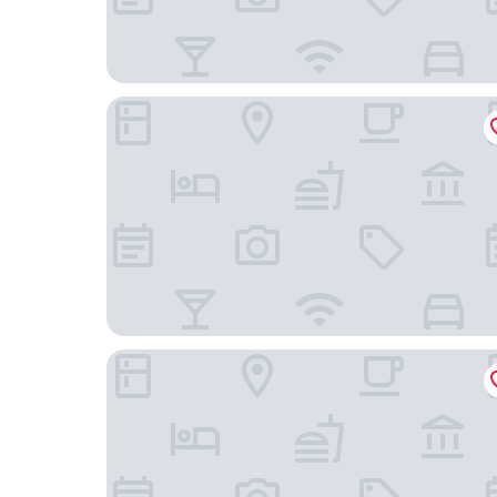
Seeds Hotel Shah Alam Seksyen 19
Laman Green The Boutique Hotel