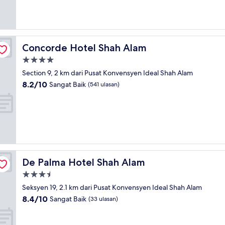
Biasa,
(1
ulasan)
Concorde Hotel Shah Alam
Concorde Hotel Shah Alam
Hartanah
4.0
Section 9, 2 km dari Pusat Konvensyen Ideal Shah Alam
bintang
8.2
8.2/10
Sangat Baik
(541 ulasan)
daripada
10,
Sangat
Baik,
(541
ulasan)
De Palma Hotel Shah Alam
De Palma Hotel Shah Alam
Hartanah
3.5
Seksyen 19, 2.1 km dari Pusat Konvensyen Ideal Shah Alam
bintang
8.4
8.4/10
Sangat Baik
(33 ulasan)
daripada
10,