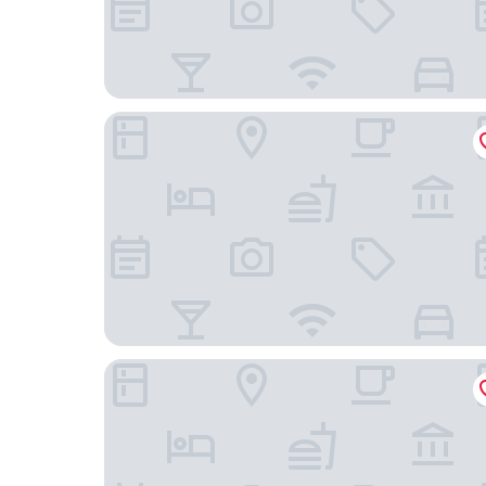
Mercure Kuala Lumpur Glenmarie
DoubleTree by Hilton Shah Alam i-City