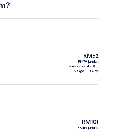
am?
Harga
RM52
ialah
RM79 jumlah
RM52
termasuk cukai & fi
9 Ogo - 10 Ogo
Harga
RM101
ialah
RM114 jumlah