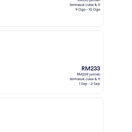
RM130 jumlah
RM106
termasuk cukai & fi
9 Ogo - 10 Ogo
Harga
RM233
ialah
RM269 jumlah
RM233
termasuk cukai & fi
1 Sep - 2 Sep