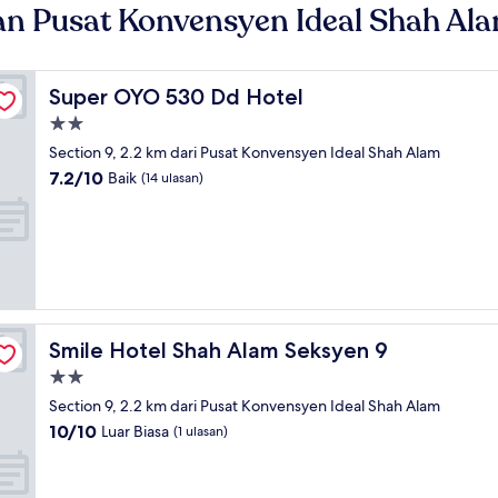
an Pusat Konvensyen Ideal Shah Al
Super OYO 530 Dd Hotel
Super OYO 530 Dd Hotel
Hartanah
2.0
Section 9, 2.2 km dari Pusat Konvensyen Ideal Shah Alam
bintang
7.2
7.2/10
Baik
(14 ulasan)
daripada
10,
Baik,
(14
ulasan)
Smile Hotel Shah Alam Seksyen 9
Smile Hotel Shah Alam Seksyen 9
Hartanah
2.0
Section 9, 2.2 km dari Pusat Konvensyen Ideal Shah Alam
bintang
10.0
10/10
Luar Biasa
(1 ulasan)
daripada
10,
Luar