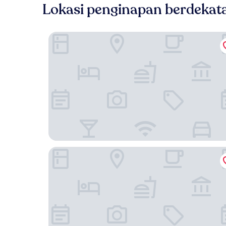
Lokasi penginapan berdekat
Super OYO 530 Dd Hotel
Smile Hotel Shah Alam Seksyen 9