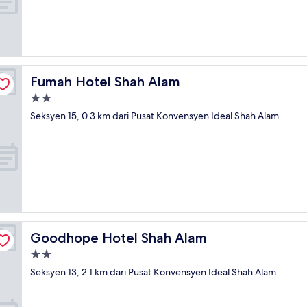
Fumah Hotel Shah Alam
Fumah Hotel Shah Alam
Hartanah
2.0
Seksyen 15, 0.3 km dari Pusat Konvensyen Ideal Shah Alam
bintang
Goodhope Hotel Shah Alam
Goodhope Hotel Shah Alam
Hartanah
2.0
Seksyen 13, 2.1 km dari Pusat Konvensyen Ideal Shah Alam
bintang