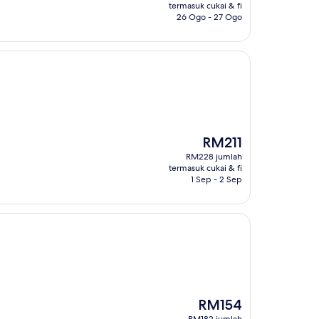
RM101
termasuk cukai & fi
26 Ogo - 27 Ogo
Harga
RM211
ialah
RM228 jumlah
RM211
termasuk cukai & fi
1 Sep - 2 Sep
Harga
RM154
ialah