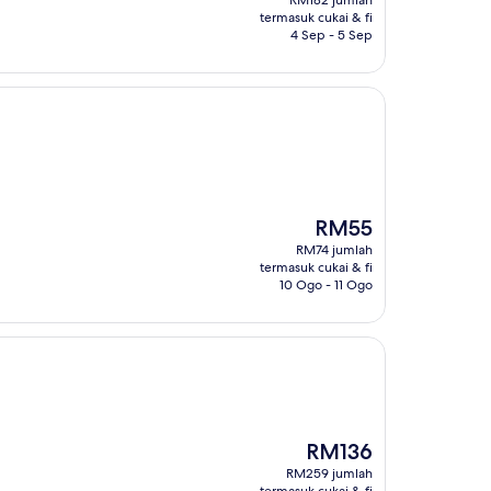
RM182 jumlah
RM154
termasuk cukai & fi
4 Sep - 5 Sep
Harga
RM55
ialah
RM74 jumlah
RM55
termasuk cukai & fi
10 Ogo - 11 Ogo
Harga
RM136
ialah
RM259 jumlah
RM136