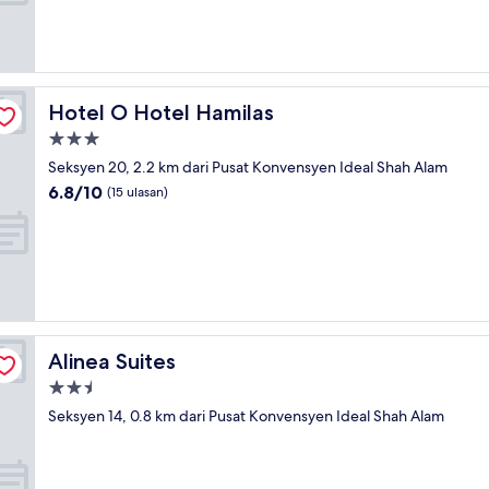
Sangat
Baik,
(33
ulasan)
Hotel O Hotel Hamilas
Hotel O Hotel Hamilas
Hartanah
3.0
Seksyen 20, 2.2 km dari Pusat Konvensyen Ideal Shah Alam
bintang
6.8
6.8/10
(15 ulasan)
daripada
10,
(15
ulasan)
Alinea Suites
Alinea Suites
Hartanah
2.5
Seksyen 14, 0.8 km dari Pusat Konvensyen Ideal Shah Alam
bintang