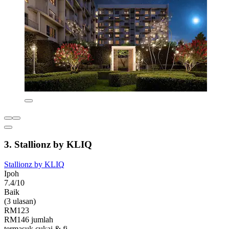
3. Stallionz by KLIQ
Stallionz by KLIQ
Ipoh
7.4/10
Baik
(3 ulasan)
RM123
RM146 jumlah
termasuk cukai & fi