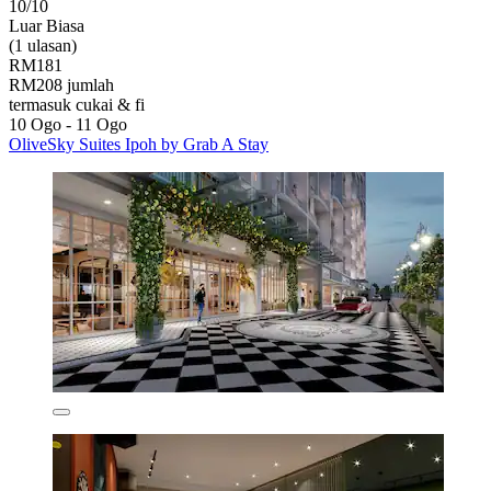
10/10
Luar Biasa
(1 ulasan)
RM181
RM208 jumlah
termasuk cukai & fi
10 Ogo - 11 Ogo
OliveSky Suites Ipoh by Grab A Stay