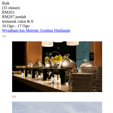
Baik
(31 ulasan)
RM263
RM297 jumlah
termasuk cukai & fi
16 Ogo - 17 Ogo
Wyndham Ion Majestic Genting Highlands