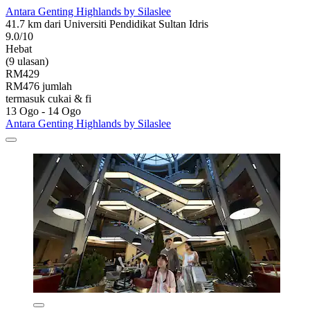
Antara Genting Highlands by Silaslee
41.7 km dari Universiti Pendidikat Sultan Idris
9.0/10
Hebat
(9 ulasan)
RM429
RM476 jumlah
termasuk cukai & fi
13 Ogo - 14 Ogo
Antara Genting Highlands by Silaslee