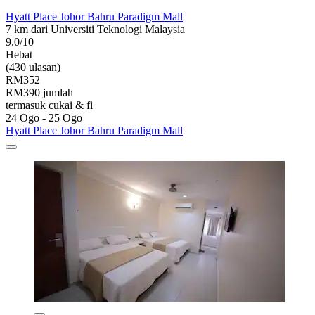
Hyatt Place Johor Bahru Paradigm Mall
7 km dari Universiti Teknologi Malaysia
9.0/10
Hebat
(430 ulasan)
RM352
RM390 jumlah
termasuk cukai & fi
24 Ogo - 25 Ogo
Hyatt Place Johor Bahru Paradigm Mall