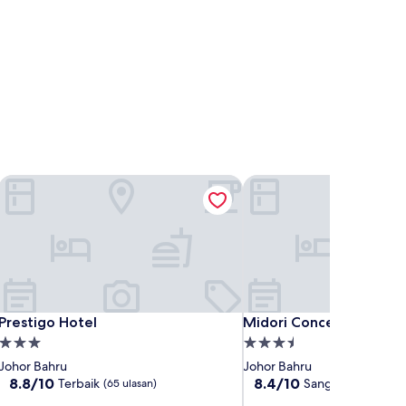
Prestigo Hotel
Midori Concept Hotel
Prestigo Hotel
Midori Concept Hotel
Prestigo Hotel
Midori Concept Hotel
Hartanah
Hartanah
3.0
3.5
Johor Bahru
Johor Bahru
bintang
bintang
8.8
8.4
8.8/10
8.4/10
Terbaik
Sangat Baik
(65 ulasan)
(85 ul
daripada
daripada