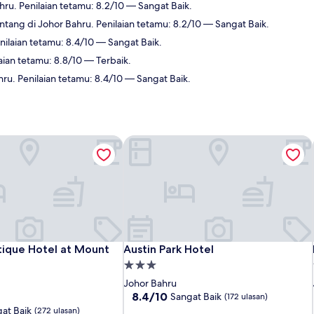
hru. Penilaian tetamu: 8.2/10 — Sangat Baik.
ntang di Johor Bahru. Penilaian tetamu: 8.2/10 — Sangat Baik.
nilaian tetamu: 8.4/10 — Sangat Baik.
aian tetamu: 8.8/10 — Terbaik.
ru. Penilaian tetamu: 8.4/10 — Sangat Baik.
que Hotel at Mount Austin
Austin Park Hotel
que Hotel at Mount Austin
Austin Park Hotel
ique Hotel at Mount
Austin Park Hotel
Hartanah
3.0
Johor Bahru
bintang
8.4
8.4/10
Sangat Baik
(172 ulasan)
daripada
at Baik
(272 ulasan)