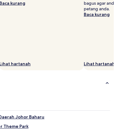
Baca kurang
bagus agar anda dapat mel
petang anda.
Baca kurang
Lihat hartanah
Lihat hartanah
Daerah Johor Baharu
er Theme Park