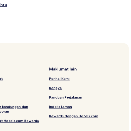
ahru
Maklumat lain
at
Perihal Kami
Kerjaya
u
Panduan Perjalanan
tin Hills
n kandungan dan
Indeks Laman
poran
Rewards dengan Hotels.com
at Hotels.com Rewards