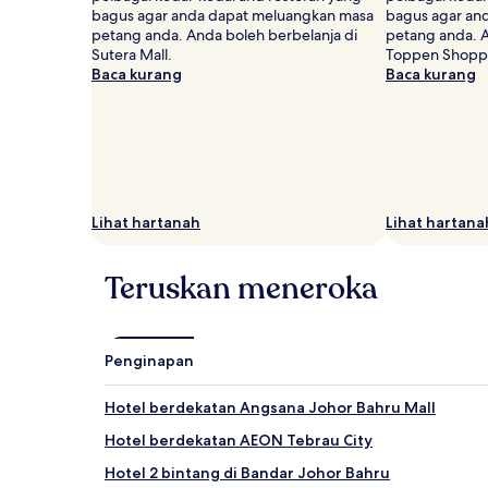
Harga
bagus agar anda dapat meluangkan masa
bagus agar an
dan
petang anda. Anda boleh berbelanja di
petang anda. A
ketersediaan
Sutera Mall.
Toppen Shoppi
adalah
Baca kurang
Baca kurang
tertakluk
pada
perubahan.
Terma
tambahan
mungkin
dikenakan.
Lihat hartanah
Lihat hartana
Teruskan meneroka
Penginapan
Hotel berdekatan Angsana Johor Bahru Mall
Hotel berdekatan AEON Tebrau City
Hotel 2 bintang di Bandar Johor Bahru