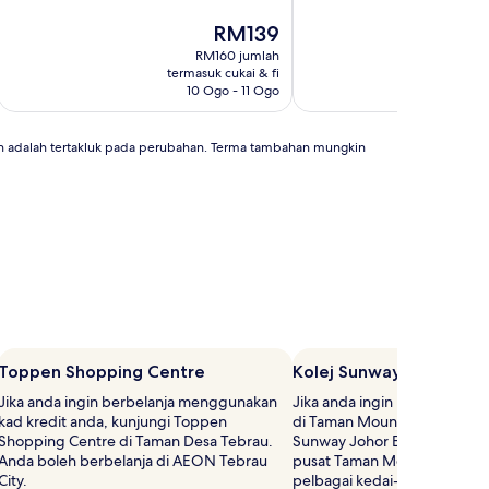
10,
10,
Terbaik,
Harga
Sangat
RM139
(65
ialah
Baik,
RM160 jumlah
ulasan)
RM139
(85
termasuk cukai & fi
term
ulasan)
10 Ogo - 11 Ogo
n adalah tertakluk pada perubahan. Terma tambahan mungkin
Toppen Shopping Centre
Kolej Sunway Johor Bah
Jika anda ingin berbelanja menggunakan
Jika anda ingin merasakan su
kad kredit anda, kunjungi Toppen
di Taman Mount Austin, kunj
Shopping Centre di Taman Desa Tebrau.
Sunway Johor Bahru, terletak
Anda boleh berbelanja di AEON Tebrau
pusat Taman Mount Austin. T
City.
pelbagai kedai-kedai and re