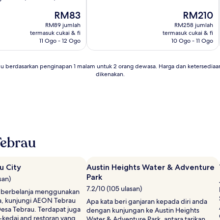
10,
Harga
Sangat
Harga
RM83
RM210
ialah
Baik,
ialah
RM89 jumlah
RM258 jumlah
RM83
(172
RM210
termasuk cukai & fi
termasuk cukai & fi
ulasan)
11 Ogo - 12 Ogo
10 Ogo - 11 Ogo
lu berdasarkan penginapan 1 malam untuk 2 orang dewasa. Harga dan ketersediaa
dikenakan.
Tebrau
u City
Austin Heights Water & Adventure
Park
san)
7.2/10 (105 ulasan)
in berbelanja menggunakan
a, kunjungi AEON Tebrau
Apa kata beri ganjaran kepada diri anda
Desa Tebrau. Terdapat juga
dengan kunjungan ke Austin Heights
-kedai and restoran yang
Water & Adventure Park, antara tarikan