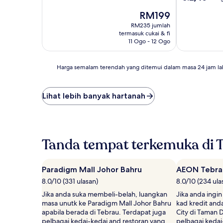
10,
daripada
Sangat
Harga
RM199
10,
Baik,
ialah
Sangat
RM235 jumlah
(525
RM199
Baik,
termasuk cukai & fi
ulasan)
(272
11 Ogo - 12 Ogo
ulasan)
Harga
Harga semalam terendah yang ditemui dalam masa 24 jam la
semalam
terendah
yang
Lihat lebih banyak hartanah
ditemui
dalam
masa
24
jam
Tanda tempat terkemuka di 
lalu
berdasarkan
penginapan
Paradigm Mall Johor Bahru
AEON Tebra
1
8.0/10 (331 ulasan)
8.0/10 (234 ula
malam
untuk
Jika anda suka membeli-belah, luangkan
Jika anda ing
2
masa unutk ke Paradigm Mall Johor Bahru
kad kredit and
orang
apabila berada di Tebrau. Terdapat juga
City di Taman 
dewasa.
pelbagai kedai-kedai and restoran yang
pelbagai kedai