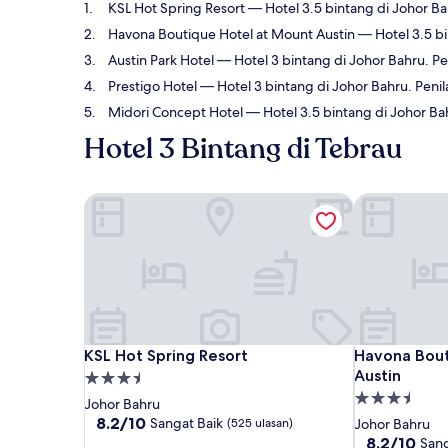
KSL Hot Spring Resort
— Hotel 3.5 bintang di Johor Ba
Havona Boutique Hotel at Mount Austin
— Hotel 3.5 bi
Austin Park Hotel
— Hotel 3 bintang di Johor Bahru. Pe
Prestigo Hotel
— Hotel 3 bintang di Johor Bahru. Penil
Midori Concept Hotel
— Hotel 3.5 bintang di Johor Bah
Hotel 3 Bintang di Tebrau
KSL Hot Spring Resort
Havona Bouti
KSL Hot Spring Resort
Havona Bouti
KSL Hot Spring Resort
Havona Bout
Austin
Hartanah
Hartanah
3.5
Johor Bahru
3.5
bintang
8.2
8.2/10
Sangat Baik
(525 ulasan)
Johor Bahru
daripada
bintang
8.2
8.2/10
Sang