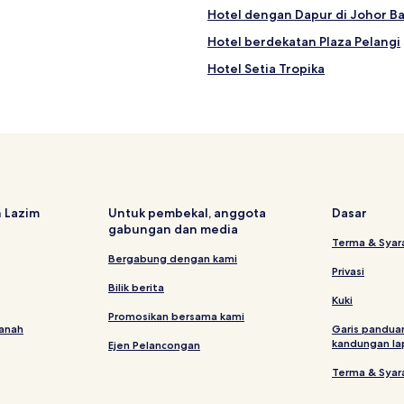
Hotel dengan Dapur di Johor B
Hotel berdekatan Plaza Pelangi
Hotel Setia Tropika
Hotel Taman Sentosa
Hotel berdekatan Holiday Plaza
Hotel Taman Abad
Hotel Bakar Batu
Hotel Taman Melodies
 Lazim
Untuk pembekal, anggota
Dasar
gabungan dan media
Hotel 4 bintang di Johor Bahru
Terma & Syar
Hotel 3 bintang di Johor Bahru
Bergabung dengan kami
Privasi
Hotel Perniagaan di Johor Bahr
Bilik berita
Kuki
Hotel berdekatan Kelab Desa Aus
Promosikan bersama kami
tanah
Garis pandua
Hotel 3 bintang di Danga Bay
kandungan la
Ejen Pelancongan
Hotel Keluarga di Johor Bahru
Terma & Syar
Hotel Murah di Tebrau