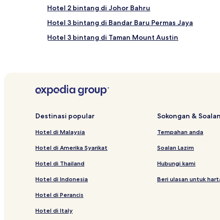
Hotel 2 bintang di Johor Bahru
Hotel 3 bintang di Bandar Baru Permas Jaya
Hotel 3 bintang di Taman Mount Austin
Hotel 3 bintang di Puteri Harbour
Hotel berdekatan Pusat Membeli-belah Mydin
Hotel berdekatan Kelab Desa Royal Johor
Hotel Tampoi
Hotel Murah di Johor
Destinasi popular
Sokongan & Soalan
Hotel Taman Desa Jaya
Hotel di Malaysia
Tempahan anda
Hotel Taman Saujana
Hotel di Amerika Syarikat
Soalan Lazim
Hotel Aman
Hotel di Thailand
Hubungi kami
Hotel Daerah Johor Baharu
Hotel di Indonesia
Beri ulasan untuk har
Hotel dengan Parkir di Johor
Hotel di Perancis
Hotel Taman Desa Tebrau
Hotel di Italy
Hotel Taman Orkid