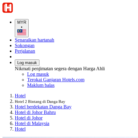
MYR
•
Senaraikan hartanah
Sokongan
Perjalanan
Log masuk
Nikmati penjimatan segera dengan Harga Ahli
Log masuk
Terokai Ganjaran Hotels.com
Maklum balas
Hotel
Hotel 2 Bintang di Danga Bay
Hotel berdekatan Danga Bay
Hotel di Johor Bahru
Hotel di Johor
Hotel di Malaysia
Hotel