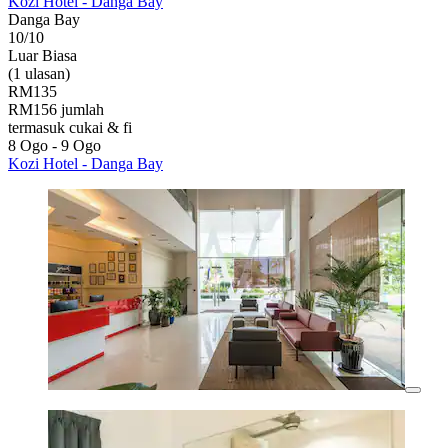
Kozi Hotel - Danga Bay
Danga Bay
10/10
Luar Biasa
(1 ulasan)
RM135
RM156 jumlah
termasuk cukai & fi
8 Ogo - 9 Ogo
Kozi Hotel - Danga Bay