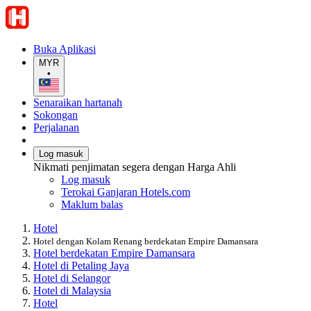
Buka Aplikasi
MYR
•
Senaraikan hartanah
Sokongan
Perjalanan
Log masuk
Nikmati penjimatan segera dengan Harga Ahli
Log masuk
Terokai Ganjaran Hotels.com
Maklum balas
Hotel
Hotel dengan Kolam Renang berdekatan Empire Damansara
Hotel berdekatan Empire Damansara
Hotel di Petaling Jaya
Hotel di Selangor
Hotel di Malaysia
Hotel