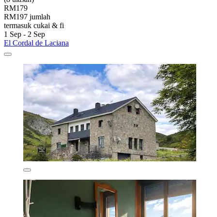
RM179
RM197 jumlah
termasuk cukai & fi
1 Sep - 2 Sep
El Cordal de Laciana