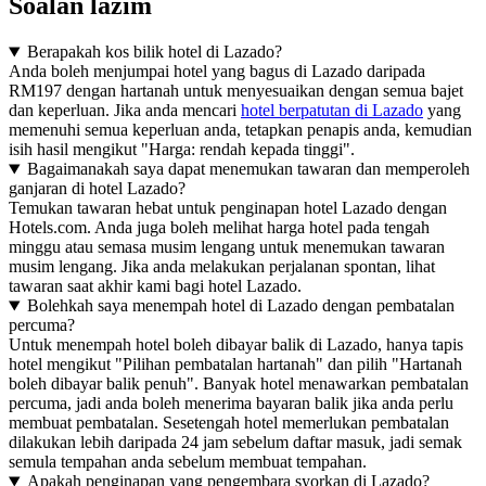
Soalan lazim
Berapakah kos bilik hotel di Lazado?
Anda boleh menjumpai hotel yang bagus di Lazado daripada
RM197 dengan hartanah untuk menyesuaikan dengan semua bajet
dan keperluan. Jika anda mencari
hotel berpatutan di Lazado
yang
memenuhi semua keperluan anda, tetapkan penapis anda, kemudian
isih hasil mengikut "Harga: rendah kepada tinggi".
Bagaimanakah saya dapat menemukan tawaran dan memperoleh
ganjaran di hotel Lazado?
Temukan tawaran hebat untuk penginapan hotel Lazado dengan
Hotels.com. Anda juga boleh melihat harga hotel pada tengah
minggu atau semasa musim lengang untuk menemukan tawaran
musim lengang. Jika anda melakukan perjalanan spontan, lihat
tawaran saat akhir kami bagi hotel Lazado.
Bolehkah saya menempah hotel di Lazado dengan pembatalan
percuma?
Untuk menempah hotel boleh dibayar balik di Lazado, hanya tapis
hotel mengikut "Pilihan pembatalan hartanah" dan pilih "Hartanah
boleh dibayar balik penuh". Banyak hotel menawarkan pembatalan
percuma, jadi anda boleh menerima bayaran balik jika anda perlu
membuat pembatalan. Sesetengah hotel memerlukan pembatalan
dilakukan lebih daripada 24 jam sebelum daftar masuk, jadi semak
semula tempahan anda sebelum membuat tempahan.
Apakah penginapan yang pengembara syorkan di Lazado?