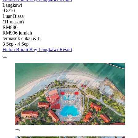
Langkawi
9.8/10
Luar Biasa
(11 ulasan)
RM886
RM906 jumlah
termasuk cukai & fi
3 Sep - 4 Sep
Hilton Burau Bay Langkawi Resort