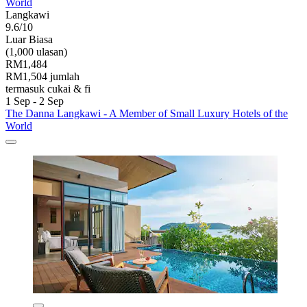
World
Langkawi
9.6/10
Luar Biasa
(1,000 ulasan)
RM1,484
RM1,504 jumlah
termasuk cukai & fi
1 Sep - 2 Sep
The Danna Langkawi - A Member of Small Luxury Hotels of the
World