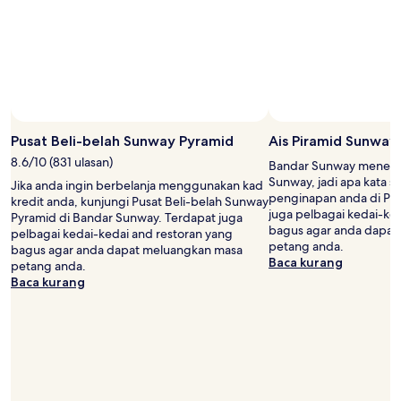
Harga
dan
ketersediaan
adalah
tertakluk
pada
perubahan.
Terma
tambahan
Pusat Beli-belah Sunway Pyramid
Ais Piramid Sunway
mungkin
8.6/10 (831 ulasan)
Bandar Sunway menemp
dikenakan.
Sunway, jadi apa kata s
Jika anda ingin berbelanja menggunakan kad
penginapan anda di Pet
kredit anda, kunjungi Pusat Beli-belah Sunway
juga pelbagai kedai-ke
Pyramid di Bandar Sunway. Terdapat juga
bagus agar anda dapat
pelbagai kedai-kedai and restoran yang
petang anda.
bagus agar anda dapat meluangkan masa
Baca kurang
petang anda.
Baca kurang