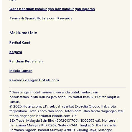
Apartment di One City
Garis panduan kandungan dan kandungan laporan
Hotel Bandar Puteri Puchong
Terma & Syarat Hotels.com Rewards
Hotel berdekatan Stesen Komuter Batu Tiga
Hotel Murah berdekatan Taman Perniagaan Sunway
Maklumat lain
Mentari
Hotel Usj 9
Perihal Kami
Hotel Seksyen 19
Kerjaya
Hotel berdekatan Hospital Columbia Asia - Puchong
Panduan Perjalanan
Hotel Seksyen 7
Indeks Laman
Hotel Murah di Bandar Puchong Jaya
Rewards dengan Hotels.com
Hotel Kelana Jaya
* Sesetengah hotel memerlukan anda untuk melakukan
Rumah Tamu di Petaling Jaya
pembatalan lebih dari 24 jam sebelum daftar masuk. Butiran lanjut di
laman.
Hotel berdekatan Stesen Komuter Seri Setia
© 2026 Hotels.com, L.P., sebuah syarikat Expedia Group. Hak cipta
terpelihara. Hotels.com dan Logo Hotels.com ialah tanda dagangan atau
Hotel dengan Kolam Renang di Bandar Sunway
tanda dagangan berdaftar Hotels.com, L.P.
BEX Travel Malaysia Sdn Bhd (201201017061 (1002572-x)). No. Lesen
Hotel Seksyen 14
Perjalanan Malaysia KPK 8269, Suite 6-04A, Tingkat 6, The Pinnacle,
Persiaran Lagoon, Bandar Sunway, 47500 Subang Jaya, Selangor,
Apartment di Selangor