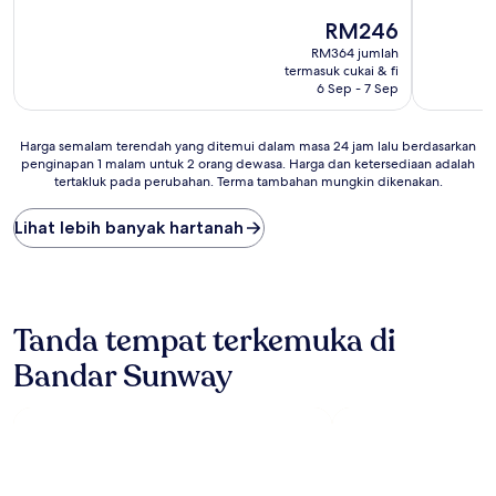
daripada
Harga
RM246
10,
ialah
Sangat
RM364 jumlah
RM246
Baik,
termasuk cukai & fi
(29
6 Sep - 7 Sep
ulasan)
Harga
Harga semalam terendah yang ditemui dalam masa 24 jam lalu berdasarkan
penginapan 1 malam untuk 2 orang dewasa. Harga dan ketersediaan adalah
semalam
tertakluk pada perubahan. Terma tambahan mungkin dikenakan.
terendah
yang
ditemui
Lihat lebih banyak hartanah
dalam
masa
24
jam
lalu
Tanda tempat terkemuka di
berdasarkan
penginapan
Bandar Sunway
1
malam
untuk
2
orang
dewasa.