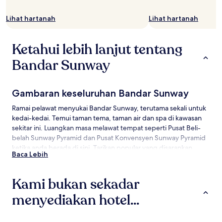
Lihat hartanah
Lihat hartanah
Ketahui lebih lanjut tentang
Bandar Sunway
Gambaran keseluruhan Bandar Sunway
Ramai pelawat menyukai Bandar Sunway, terutama sekali untuk
kedai-kedai. Temui taman tema, taman air dan spa di kawasan
sekitar ini. Luangkan masa melawat tempat seperti Pusat Beli-
belah Sunway Pyramid dan Pusat Konvensyen Sunway Pyramid
ketika anda berada di sini. Tarikan popular yang disarankan
Baca Lebih
untuk dikunjnugi di kawasan lebih besar termasuk Berjaya Times
Square dan Pavilion Kuala Lumpur.
Kami bukan sekadar
Cara untuk ke Bandar Sunway
menyediakan hotel...
Terbang ke:
Hotel
Servis Apartment
Rumah Tamu
Subang (SZB-Sultan Abdul Aziz Shah), 7.2 km dari Bandar