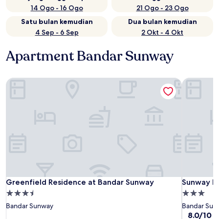
14 Ogo - 16 Ogo
21 Ogo - 23 Ogo
Satu bulan kemudian
Dua bulan kemudian
4 Sep - 6 Sep
2 Okt - 4 Okt
Apartment Bandar Sunway
Greenfield Residence at Bandar Sunway
Sunway Py
Greenfield Residence at Bandar Sunway
Sunway Py
Greenfield Residence at Bandar Sunway
Sunway Py
Hartanah
Hartanah
3.5
3.0
Bandar Sunway
Bandar Sun
bintang
bintang
8.0
8.0/10
S