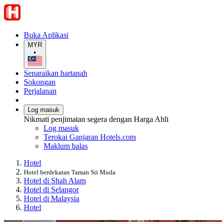
Buka Aplikasi
MYR
•
Senaraikan hartanah
Sokongan
Perjalanan
Log masuk
Nikmati penjimatan segera dengan Harga Ahli
Log masuk
Terokai Ganjaran Hotels.com
Maklum balas
Hotel
Hotel berdekatan Taman Sri Muda
Hotel di Shah Alam
Hotel di Selangor
Hotel di Malaysia
Hotel