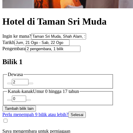
Hotel di Taman Sri Muda
Ingin ke mana?
Tarikh
Pengembara
Bilik 1
Dewasa
Kanak-kanak
Umur 0 hingga 17 tahun
Tambah bilik lain
Perlu menempah 9 bilik atau lebih?
Selesai
Saya mengembara untuk perniagaan