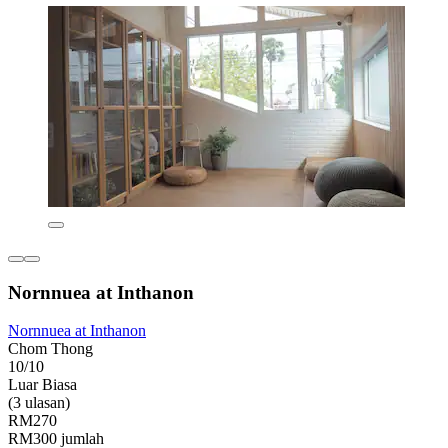
Nornnuea at Inthanon
Nornnuea at Inthanon
Chom Thong
10/10
Luar Biasa
(3 ulasan)
RM270
RM300 jumlah