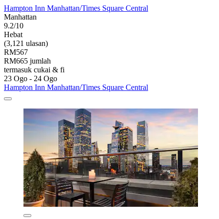
Hampton Inn Manhattan/Times Square Central
Manhattan
9.2/10
Hebat
(3,121 ulasan)
RM567
RM665 jumlah
termasuk cukai & fi
23 Ogo - 24 Ogo
Hampton Inn Manhattan/Times Square Central