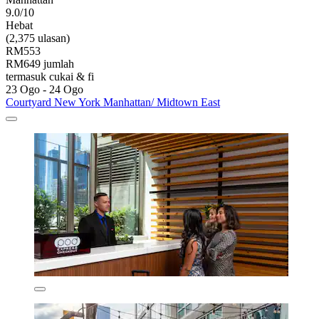
9.0/10
Hebat
(2,375 ulasan)
RM553
RM649 jumlah
termasuk cukai & fi
23 Ogo - 24 Ogo
Courtyard New York Manhattan/ Midtown East