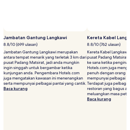
dan
ketersediaan
adalah
tertakluk
pada
perubahan.
Foto oleh Picture Courtesy of Tourism Malaysia
Foto
Terma
Terbuka
tambahan
Jambatan Gantung Langkawi
Kereta Kabel Lang
oleh
mungkin
8.8/10 (699 ulasan)
8.8/10 (762 ulasan)
Picture
dikenakan.
Jambatan Gantung Langkawi merupakan
Kereta Kabel Langkawi t
Courtesy
antara tempat menarik yang terletak 3 km dari
pusat Padang Matsirat, 
of
pusat Padang Matsirat, jadi anda mungkin
ke sana ketika pengin
Tourism
ingin singgah untuk bergambar ketika
Hotels.com juga mengat
Malaysia
kunjungan anda. Pengembara Hotels.com
penuh dengan orang ya
juga mengatakan kawasan ini menenangkan
mempunyai pelbagai pan
serta mempunyai pelbagai pantai yang cantik.
Terdapat juga pelbagai
Baca kurang
restoran yang bagus ag
meluangkan masa peta
Baca kurang