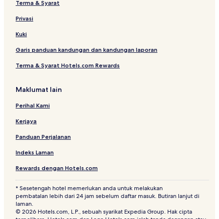
Terma & Syarat
Hotel Temoyong
Privasi
Hotel berdekatan Pantai Beringin
Hotel berdekatan Dataran Helang
Kuki
Hotel berdekatan Langkawi Water Kingdom
Garis panduan kandungan dan kandungan laporan
Hotel berdekatan Pasar Malam
Terma & Syarat Hotels.com Rewards
Vila di Langkawi
Maklumat lain
Hotel Chenarong Dalam
Perihal Kami
Hotel Mewah di Langkawi
Kerjaya
Hotel Ulu Melaka
Hotel Chenek Kura
Panduan Perjalanan
Hotel berdekatan Taman Alam Sungai Kilim
Indeks Laman
Hotel dengan Kolam Renang di Ulu Melaka
Rewards dengan Hotels.com
Hotel dengan Gimnasium di Langkawi
* Sesetengah hotel memerlukan anda untuk melakukan
Hotel Bohor Merah
pembatalan lebih dari 24 jam sebelum daftar masuk. Butiran lanjut di
laman.
Apartment di Langkawi
© 2026 Hotels.com, L.P., sebuah syarikat Expedia Group. Hak cipta