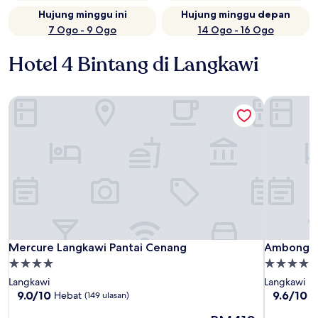
Hujung minggu ini
Hujung minggu depan
7 Ogo - 9 Ogo
14 Ogo - 16 Ogo
Hotel 4 Bintang di Langkawi
Mercure Langkawi Pantai Cenang
Ambong Ra
Mercure Langkawi Pantai Cenang
Ambong Ra
Mercure Langkawi Pantai Cenang
Ambong Ra
Hartanah
Hartanah
4.0
4.0
Langkawi
Langkawi
bintang
bintang
9.0
9.6
9.0/10
9.6/10
Hebat
L
(149 ulasan)
daripada
daripada
Harga