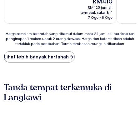
RM410
10,
10,
ialah
Hebat,
Luar
RM425 jumlah
RM410
(149
Biasa,
termasuk cukai & fi
ulasan)
(350
7 Ogo - 8 Ogo
ulasan)
Harga
Harga semalam terendah yang ditemui dalam masa 24 jam lalu berdasarkan
penginapan 1 malam untuk 2 orang dewasa. Harga dan ketersediaan adalah
semalam
tertakluk pada perubahan. Terma tambahan mungkin dikenakan.
terendah
yang
ditemui
Lihat lebih banyak hartanah
dalam
masa
24
jam
lalu
Tanda tempat terkemuka di
berdasarkan
Langkawi
penginapan
1
malam
untuk
2
orang
dewasa.
Harga