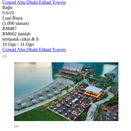
Conrad Abu Dhabi Etihad Towers
Baţīn
9.6/10
Luar Biasa
(1,006 ulasan)
RM487
RM602 jumlah
termasuk cukai & fi
10 Ogo - 11 Ogo
Conrad Abu Dhabi Etihad Towers