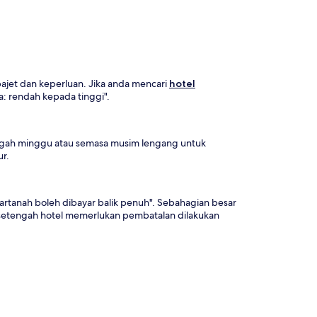
jet dan keperluan. Jika anda mencari
hotel
: rendah kepada tinggi".
engah minggu atau semasa musim lengang untuk
ur.
Hartanah boleh dibayar balik penuh". Sebahagian besar
esetengah hotel memerlukan pembatalan dilakukan