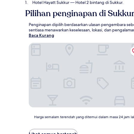
Hotel Hayatt Sukkur
— Hotel 2 bintang di Sukkur.
Pilihan penginapan di Sukku
Penginapan dipilih berdasarkan ulasan pengembara sebe
sentiasa menawarkan keselesaan, lokasi, dan pengalama
Baca Kurang
Hotel Hayatt Sukkur
Harga
Harga semalam terendah yang ditemui dalam masa 24 jam la
semalam
terendah
yang