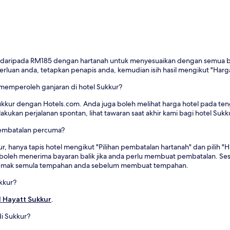
 daripada RM185 dengan hartanah untuk menyesuaikan dengan semua ba
uan anda, tetapkan penapis anda, kemudian isih hasil mengikut "Harga
emperoleh ganjaran di hotel Sukkur?
kkur dengan Hotels.com. Anda juga boleh melihat harga hotel pada t
kan perjalanan spontan, lihat tawaran saat akhir kami bagi hotel Sukk
pembatalan percuma?
, hanya tapis hotel mengikut "Pilihan pembatalan hartanah" dan pilih "
boleh menerima bayaran balik jika anda perlu membuat pembatalan. S
i semak semula tempahan anda sebelum membuat tempahan.
kkur?
 Hayatt Sukkur
.
i Sukkur?