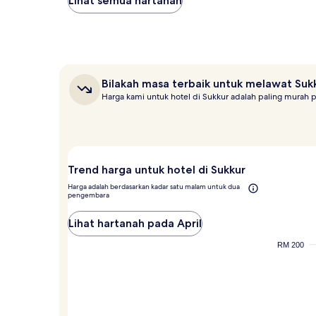
Lihat semua hartanah
ditemui
dalam
masa
24
jam
lalu
Bilakah
Bilakah masa terbaik untuk melawat Suk
berdasarkan
masa
Harga kami untuk hotel di Sukkur adalah paling murah p
penginapan
terbaik
1
untuk
malam
melawat
untuk
Sukkur?
2
orang
Trend harga untuk hotel di Sukkur
dewasa.
Harga
Harga adalah berdasarkan kadar satu malam untuk dua
pengembara
dan
ketersediaan
Lihat hartanah pada April
adalah
tertakluk
RM 200
pada
perubahan.
Terma
tambahan
mungkin
dikenakan.