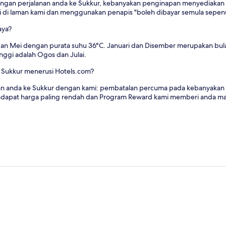
ncangan perjalanan anda ke Sukkur, kebanyakan penginapan menyediakan 
i di laman kami dan menggunakan penapis "boleh dibayar semula sepenu
aya?
 dan Mei dengan purata suhu 36°C. Januari dan Disember merupakan bul
nggi adalah Ogos dan Julai.
Sukkur menerusi Hotels.com?
 anda ke Sukkur dengan kami: pembatalan percuma pada kebanyakan hot
dapat harga paling rendah dan Program Reward kami memberi anda mal