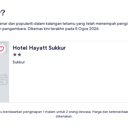
r?
nar dan populariti dalam kalangan tetamu yang telah menempah penginap
n pengembara. Dikemas kini terakhir pada
5 Ogos 2026
.
Hotel Hayatt Sukkur
Hotel Hayatt Sukkur
Hartanah
2.0
Sukkur
bintang
lu berdasarkan penginapan 1 malam untuk 2 orang dewasa. Harga dan ketersediaa
dikenakan.