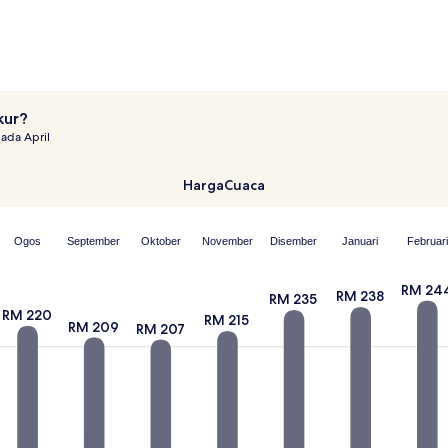
kur?
ada April
Harga
Cuaca
Ogos
September
Oktober
November
Disember
Januari
Februari
RM 24
RM 238
RM 235
RM 220
RM 215
RM 209
RM 207