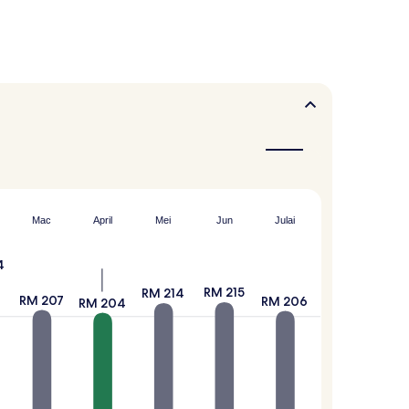
Mac
April
Mei
Jun
Julai
4
RM 215
RM 214
RM 207
RM 206
RM 204