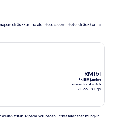
an di Sukkur melalui Hotels.com. Hotel di Sukkur ini
Harga
RM161
ialah
RM185 jumlah
RM161
termasuk cukai & fi
7 Ogo - 8 Ogo
n adalah tertakluk pada perubahan. Terma tambahan mungkin