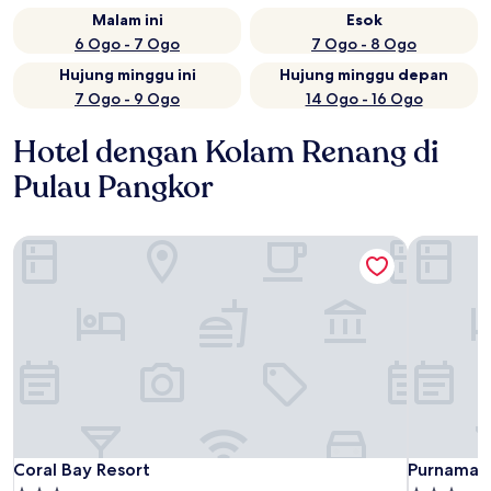
Malam ini
Esok
6 Ogo - 7 Ogo
7 Ogo - 8 Ogo
Hujung minggu ini
Hujung minggu depan
7 Ogo - 9 Ogo
14 Ogo - 16 Ogo
Hotel dengan Kolam Renang di
Pulau Pangkor
Coral Bay Resort
Purnama B
Coral Bay Resort
Purnama B
Coral Bay Resort
Purnama B