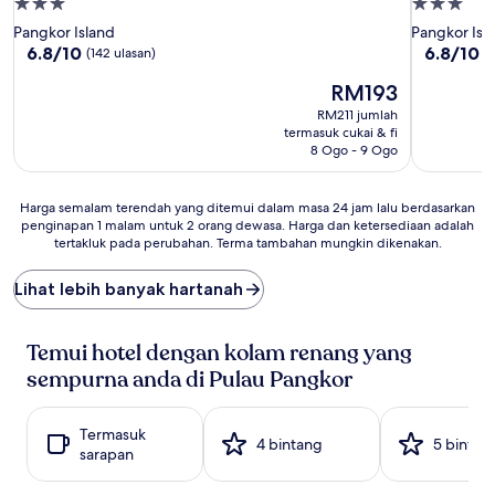
Hartanah
Hartanah
3.0
3.0
Pangkor Island
Pangkor Isl
bintang
bintang
6.8
6.8
6.8/10
6.8/10
(142 ulasan)
(
daripada
daripada
Harga
RM193
10,
10,
ialah
(142
(53
RM211 jumlah
RM193
ulasan)
ulasan)
termasuk cukai & fi
8 Ogo - 9 Ogo
Harga
Harga semalam terendah yang ditemui dalam masa 24 jam lalu berdasarkan
penginapan 1 malam untuk 2 orang dewasa. Harga dan ketersediaan adalah
semalam
tertakluk pada perubahan. Terma tambahan mungkin dikenakan.
terendah
yang
ditemui
Lihat lebih banyak hartanah
dalam
masa
24
Temui hotel dengan kolam renang yang
jam
sempurna anda di Pulau Pangkor
lalu
berdasarkan
penginapan
Termasuk
4 bintang
5 bintan
1
sarapan
malam
untuk