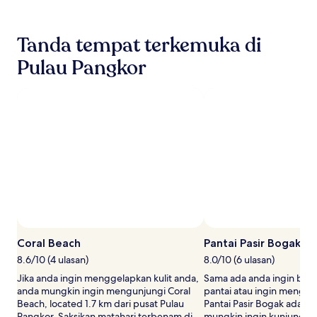
2
orang
dewasa.
Tanda tempat terkemuka di
Harga
dan
Pulau Pangkor
ketersediaan
adalah
tertakluk
pada
perubahan.
Terma
tambahan
mungkin
dikenakan.
Foto oleh Monica Fong
Foto ol
Foto
Terbuka
Coral Beach
Pantai Pasir Bogak
oleh
8.6/10 (4 ulasan)
8.0/10 (6 ulasan)
Monica
Jika anda ingin menggelapkan kulit anda,
Sama ada anda ingin berja
Fong
anda mungkin ingin mengunjungi Coral
pantai atau ingin menghir
Beach, located 1.7 km dari pusat Pulau
Pantai Pasir Bogak adalah
Pangkor. Saksikan matahari terbenam di
mungkin ingin kunjungi, t