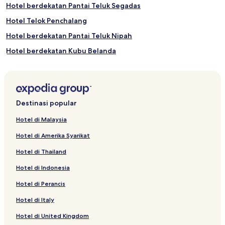
Hotel berdekatan Pantai Teluk Segadas
Hotel Telok Penchalang
Hotel berdekatan Pantai Teluk Nipah
Hotel berdekatan Kubu Belanda
Hotel Changkat Keruing
Hotel dengan Parkir di Lumut
Hotel 2 bintang di Seri Manjung
Destinasi popular
Hotel 2 bintang di Pulau Pangkor
Hotel di Malaysia
Hotel Pantai Remis
Hotel di Amerika Syarikat
Hotel Murah di Teluk Nipah
Hotel di Thailand
Hotel berdekatan Kuil Hindu
Hotel di Indonesia
Hotel berdekatan Jeti Damai Laut
Hotel di Perancis
Hotel Taman Tok Perdana
Hotel di Italy
Hotel Kampung Kayan
Hotel Taman Acheh Jaya
Hotel di United Kingdom