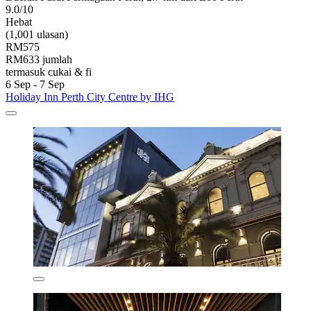
9.0/10
Hebat
(1,001 ulasan)
RM575
RM633 jumlah
termasuk cukai & fi
6 Sep - 7 Sep
Holiday Inn Perth City Centre by IHG