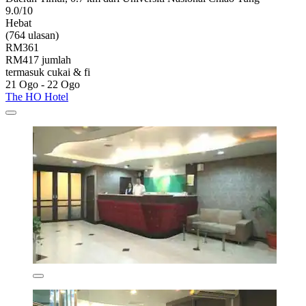
9.0/10
Hebat
(764 ulasan)
RM361
RM417 jumlah
termasuk cukai & fi
21 Ogo - 22 Ogo
The HO Hotel