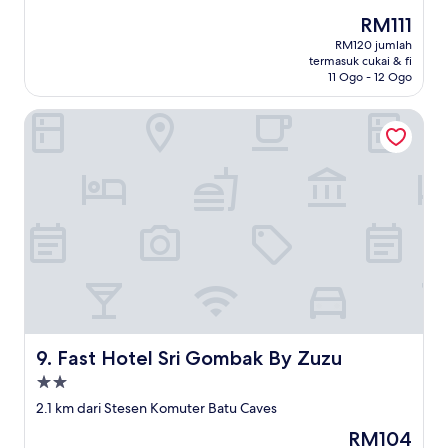
bintang
Harga
RM111
ialah
RM120 jumlah
RM111
termasuk cukai & fi
11 Ogo - 12 Ogo
Fast Hotel Sri Gombak By Zuzu
Fast Hotel Sri Gombak By Zuzu
9. Fast Hotel Sri Gombak By Zuzu
Hartanah
2.0
2.1 km dari Stesen Komuter Batu Caves
bintang
Harga
RM104