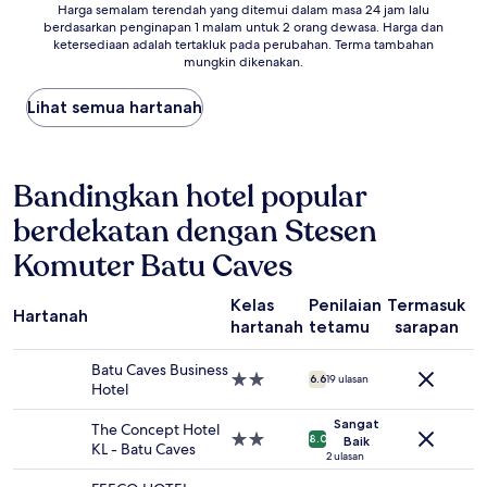
Harga
Harga semalam terendah yang ditemui dalam masa 24 jam lalu
berdasarkan penginapan 1 malam untuk 2 orang dewasa. Harga dan
semalam
ketersediaan adalah tertakluk pada perubahan. Terma tambahan
terendah
mungkin dikenakan.
yang
ditemui
Lihat semua hartanah
dalam
masa
24
jam
Bandingkan hotel popular
lalu
berdasarkan
berdekatan dengan Stesen
penginapan
1
Komuter Batu Caves
malam
untuk
2
Kelas
Penilaian
Termasuk
Hartanah
orang
hartanah
tetamu
sarapan
r
dewasa.
Harga
Batu Caves Business
Hartanah
dan
6.6
19 ulasan
Hotel
2.0
ketersediaan
bintang
adalah
Sangat
The Concept Hotel
Hartanah
tertakluk
8.0
Baik
KL - Batu Caves
2.0
2 ulasan
pada
bintang
perubahan.