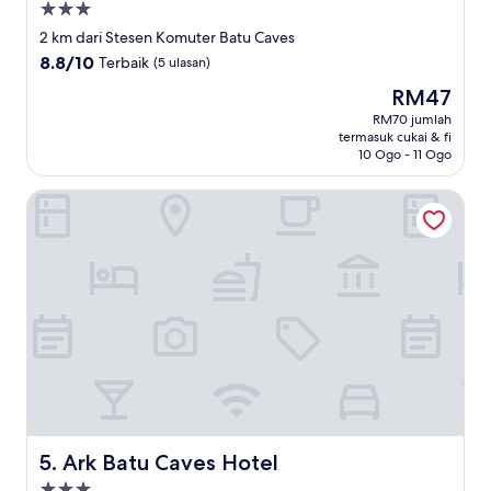
Hartanah
3.0
2 km dari Stesen Komuter Batu Caves
bintang
8.8
8.8/10
Terbaik
(5 ulasan)
daripada
Harga
RM47
10,
ialah
Terbaik,
RM70 jumlah
RM47
termasuk cukai & fi
(5
10 Ogo - 11 Ogo
ulasan)
Ark Batu Caves Hotel
Ark Batu Caves Hotel
5. Ark Batu Caves Hotel
Hartanah