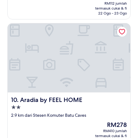
ialah
RM112 jumlah
RM104
termasuk cukai & fi
22 Ogo - 23 Ogo
Aradia by FEEL HOME
Aradia by FEEL HOME
10. Aradia by FEEL HOME
Hartanah
2.0
2.9 km dari Stesen Komuter Batu Caves
bintang
Harga
RM278
ialah
RM410 jumlah
RM278
termasuk cukai & fi