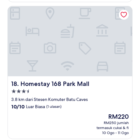
ulasan)
Homestay 168 Park Mall
Homestay 168 Park Mall
18. Homestay 168 Park Mall
Hartanah
3.5
3.8 km dari Stesen Komuter Batu Caves
bintang
10.0
10/10
Luar Biasa
(1 ulasan)
daripada
Harga
RM220
10,
ialah
Luar
RM250 jumlah
RM220
termasuk cukai & fi
Biasa,
10 Ogo - 11 Ogo
(1
ulasan)