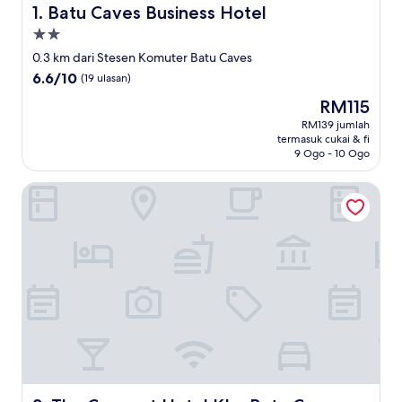
Batu Caves Business Hotel
1. Batu Caves Business Hotel
Hartanah
2.0
0.3 km dari Stesen Komuter Batu Caves
bintang
6.6
6.6/10
(19 ulasan)
daripada
Harga
RM115
10,
ialah
(19
RM139 jumlah
RM115
termasuk cukai & fi
ulasan)
9 Ogo - 10 Ogo
The Concept Hotel KL - Batu Caves