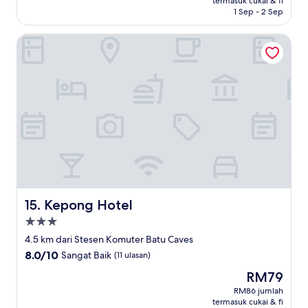
termasuk cukai & fi
Baik,
1 Sep - 2 Sep
(19
ulasan)
Kepong Hotel
Kepong Hotel
15. Kepong Hotel
Hartanah
3.0
4.5 km dari Stesen Komuter Batu Caves
bintang
8.0
8.0/10
Sangat Baik
(11 ulasan)
daripada
Harga
RM79
10,
ialah
Sangat
RM86 jumlah
RM79
termasuk cukai & fi
Baik,