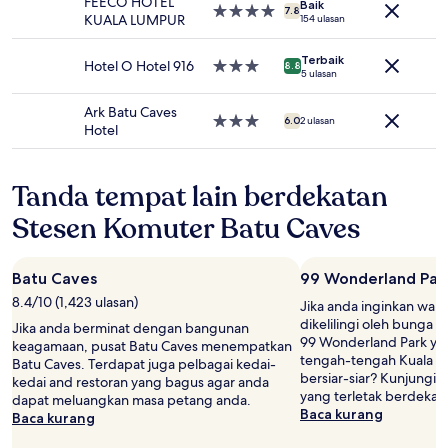
FEECO HOTEL
Baik
Terma
Hartanah
7.8
KUALA LUMPUR
154 ulasan
tambahan
4.0
mungkin
bintang
Terbaik
dikenakan.
Hotel O Hotel 916
Hartanah
8.8
5 ulasan
3.0
bintang
Ark Batu Caves
Hartanah
6.0
2 ulasan
Hotel
3.0
bintang
Tanda tempat lain berdekatan
Stesen Komuter Batu Caves
Batu Caves
99 Wonderland Par
8.4/10 (1,423 ulasan)
Jika anda inginkan wa
dikelilingi oleh bunga 
Jika anda berminat dengan bangunan
99 Wonderland Park yang
keagamaan, pusat Batu Caves menempatkan
tengah-tengah Kuala Lu
Batu Caves. Terdapat juga pelbagai kedai-
bersiar-siar? Kunjungi 
kedai and restoran yang bagus agar anda
yang terletak berdekat
dapat meluangkan masa petang anda.
Baca kurang
Baca kurang