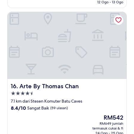
12 Ogo - 13 Ogo
(11
ulasan)
Arte By Thomas Chan
Arte By Thomas Chan
16. Arte By Thomas Chan
Hartanah
4.5
7.1 km dari Stesen Komuter Batu Caves
bintang
8.4
8.4/10
Sangat Baik
(59 ulasan)
daripada
Harga
RM542
10,
ialah
Sangat
RM649 jumlah
RM542
termasuk cukai & fi
Baik,
24 Ogo - 25 Ogo