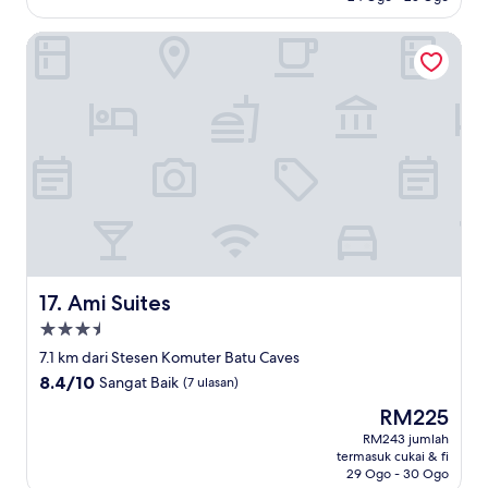
(59
ulasan)
Ami Suites
Ami Suites
17. Ami Suites
Hartanah
3.5
7.1 km dari Stesen Komuter Batu Caves
bintang
8.4
8.4/10
Sangat Baik
(7 ulasan)
daripada
Harga
RM225
10,
ialah
Sangat
RM243 jumlah
RM225
termasuk cukai & fi
Baik,
29 Ogo - 30 Ogo
(7