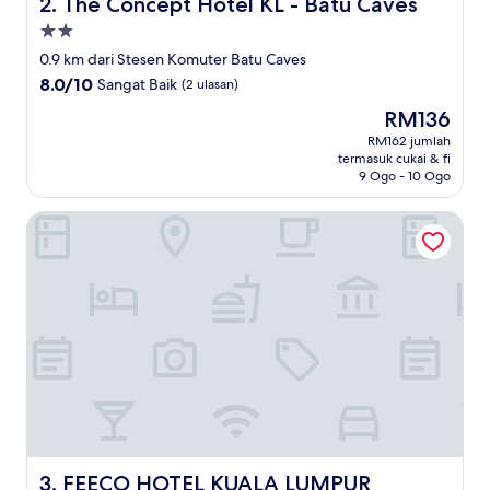
The Concept Hotel KL - Batu Caves
2. The Concept Hotel KL - Batu Caves
Hartanah
2.0
0.9 km dari Stesen Komuter Batu Caves
bintang
8.0
8.0/10
Sangat Baik
(2 ulasan)
daripada
Harga
RM136
10,
ialah
Sangat
RM162 jumlah
RM136
termasuk cukai & fi
Baik,
9 Ogo - 10 Ogo
(2
ulasan)
FEECO HOTEL KUALA LUMPUR
FEECO HOTEL KUALA LUMPUR
3. FEECO HOTEL KUALA LUMPUR