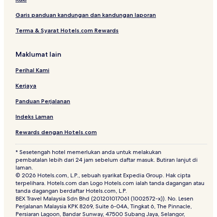
Hotel 2 bintang di Subang Jaya
Hotel Keluarga di Ampang
Garis panduan kandungan dan kandungan laporan
Hotel Pekan Kepong
Terma & Syarat Hotels.com Rewards
Hotel dengan Kolam Renang di Ara Damansara
Maklumat lain
Hotel Taman Ehsan
Perihal Kami
Hotel Murah di Batu Caves
Kerjaya
Hotel 2 bintang di Sungai Buloh
Apartment di Petaling Jaya
Panduan Perjalanan
Tempat Peranginan & Hotel dengan Spa di Petaling Jaya
Indeks Laman
Hotel 3 bintang di Subang Jaya
Rewards dengan Hotels.com
Rumah Tamu di Petaling Jaya
* Sesetengah hotel memerlukan anda untuk melakukan
Hotel dengan Dapur berdekatan Taman Perniagaan
pembatalan lebih dari 24 jam sebelum daftar masuk. Butiran lanjut di
laman.
Sunway Mentari
© 2026 Hotels.com, L.P., sebuah syarikat Expedia Group. Hak cipta
Apartment di Subang Jaya
terpelihara. Hotels.com dan Logo Hotels.com ialah tanda dagangan atau
tanda dagangan berdaftar Hotels.com, L.P.
Hotel 2 bintang di Taman Perniagaan Sunway Mentari
BEX Travel Malaysia Sdn Bhd (201201017061 (1002572-x)). No. Lesen
Perjalanan Malaysia KPK 8269, Suite 6-04A, Tingkat 6, The Pinnacle,
Hotel Batu Caves
Persiaran Lagoon, Bandar Sunway, 47500 Subang Jaya, Selangor,