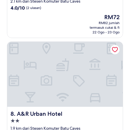
2.5
2.1 km dari Stesen Komuter Batu Caves
bintang
4.0
4.0/10
(2 ulasan)
daripada
Harga
RM72
10,
ialah
(2
RM82 jumlah
RM72
termasuk cukai & fi
ulasan)
22 Ogo - 23 Ogo
A&R Urban Hotel
A&R Urban Hotel
8. A&R Urban Hotel
Hartanah
2.0
1.9 km dari Stesen Komuter Batu Caves