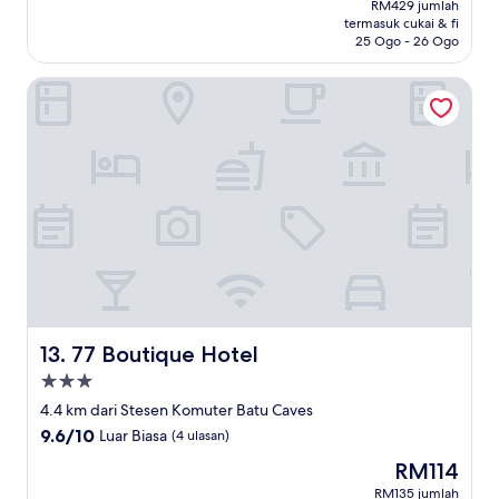
Luar
RM429 jumlah
RM388
termasuk cukai & fi
Biasa,
25 Ogo - 26 Ogo
(96
ulasan)
77 Boutique Hotel
77 Boutique Hotel
13. 77 Boutique Hotel
Hartanah
3.0
4.4 km dari Stesen Komuter Batu Caves
bintang
9.6
9.6/10
Luar Biasa
(4 ulasan)
daripada
Harga
RM114
10,
ialah
Luar
RM135 jumlah