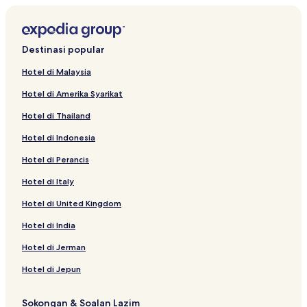
Hotel Murah berdekatan Empire Damansara
Hotel dengan Kolam Renang di Petaling Jaya
Destinasi popular
Hotel berdekatan Melawati Mall
Hotel di Malaysia
Apartment di Taman Perniagaan Sunway Mentari
Hotel di Amerika Syarikat
Hotel Mewah di Petaling Jaya
Hotel di Thailand
Hotel Murah di Rawang
Hotel di Indonesia
Hotel Taman Seri Gombak
Hotel di Perancis
Hotel Murah di Petaling Jaya
Hotel 3 bintang di Ampang
Hotel di Italy
Hotel Taman Permata
Hotel di United Kingdom
Hotel Murah di Sungai Buloh
Hotel di India
Hotel dengan Dapur di Ampang
Hotel di Jerman
Hotel Kampung Sungai Tua Baharu
Hotel di Jepun
Hotel dengan Gimnasium di Ara Damansara
Sokongan & Soalan Lazim
Hotel Taman Bukit Sentosa