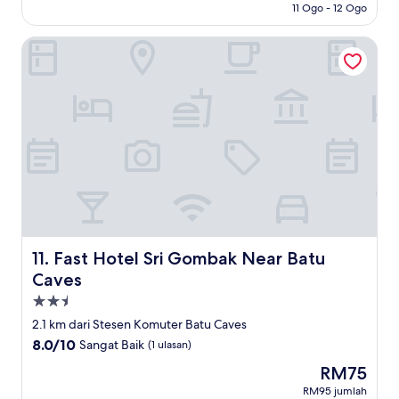
11 Ogo - 12 Ogo
Fast Hotel Sri Gombak Near Batu Caves
Fast Hotel Sri Gombak Near Batu Caves
11. Fast Hotel Sri Gombak Near Batu
Caves
Hartanah
2.5
2.1 km dari Stesen Komuter Batu Caves
bintang
8.0
8.0/10
Sangat Baik
(1 ulasan)
daripada
Harga
RM75
10,
ialah
Sangat
RM95 jumlah