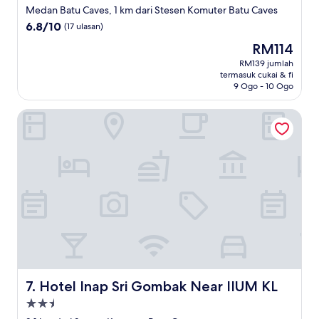
2.0
Medan Batu Caves, 1 km dari Stesen Komuter Batu Caves
bintang
6.8
6.8/10
(17 ulasan)
daripada
Harga
RM114
10,
ialah
(17
RM139 jumlah
RM114
termasuk cukai & fi
ulasan)
9 Ogo - 10 Ogo
Hotel Inap Sri Gombak Near IIUM KL
Hotel Inap Sri Gombak Near IIUM KL
7. Hotel Inap Sri Gombak Near IIUM KL
Hartanah