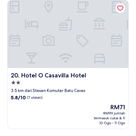
Hotel O Casavilla Hotel
Hotel O Casavilla Hotel
20. Hotel O Casavilla Hotel
Hartanah
2.0
3.5 km dari Stesen Komuter Batu Caves
bintang
5.8
5.8/10
(7 ulasan)
daripada
Harga
RM71
10,
ialah
(7
RM99 jumlah
RM71
termasuk cukai & fi
ulasan)
10 Ogo - 11 Ogo