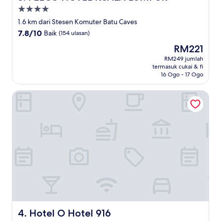
Hartanah
4.0
1.6 km dari Stesen Komuter Batu Caves
bintang
7.8
7.8/10
Baik
(154 ulasan)
daripada
Harga
RM221
10,
ialah
Baik,
RM249 jumlah
RM221
termasuk cukai & fi
(154
16 Ogo - 17 Ogo
ulasan)
Hotel O Hotel 916
Hotel O Hotel 916
4. Hotel O Hotel 916