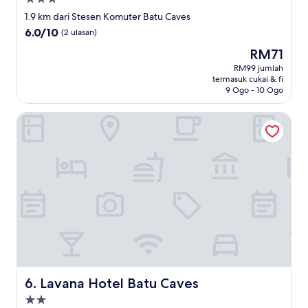
3.0
1.9 km dari Stesen Komuter Batu Caves
bintang
6.0
6.0/10
(2 ulasan)
daripada
Harga
RM71
10,
ialah
(2
RM99 jumlah
RM71
termasuk cukai & fi
ulasan)
9 Ogo - 10 Ogo
Lavana Hotel Batu Caves
Lavana Hotel Batu Caves
6. Lavana Hotel Batu Caves
Hartanah