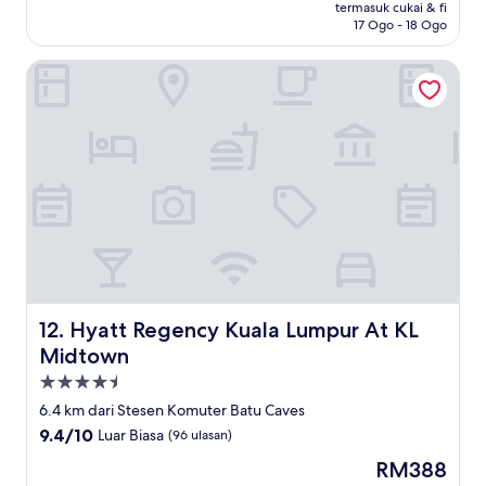
RM75
termasuk cukai & fi
Baik,
17 Ogo - 18 Ogo
(1
ulasan)
Hyatt Regency Kuala Lumpur At KL Midtown
Hyatt Regency Kuala Lumpur At KL Midtown
12. Hyatt Regency Kuala Lumpur At KL
Midtown
Hartanah
4.5
6.4 km dari Stesen Komuter Batu Caves
bintang
9.4
9.4/10
Luar Biasa
(96 ulasan)
daripada
Harga
RM388
10,
ialah