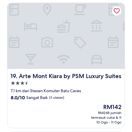
Arte Mont Kiara by PSM Luxury Suites
Arte Mont Kiara by PSM Luxury Suites
19. Arte Mont Kiara by PSM Luxury Suites
Hartanah
3.5
7.1 km dari Stesen Komuter Batu Caves
bintang
8.0
8.0/10
Sangat Baik
(3 ulasan)
daripada
Harga
RM142
10,
ialah
Sangat
RM248 jumlah
RM142
termasuk cukai & fi
Baik,
10 Ogo - 11 Ogo
(3
ulasan)