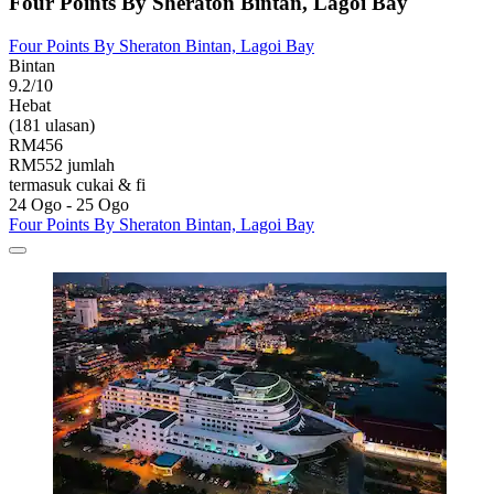
Four Points By Sheraton Bintan, Lagoi Bay
Four Points By Sheraton Bintan, Lagoi Bay
Bintan
9.2/10
Hebat
(181 ulasan)
RM456
RM552 jumlah
termasuk cukai & fi
24 Ogo - 25 Ogo
Four Points By Sheraton Bintan, Lagoi Bay