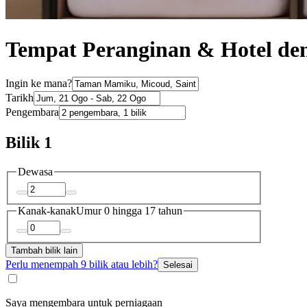
Tempat Peranginan & Hotel d
Ingin ke mana?
Tarikh
Pengembara
Bilik 1
Dewasa
Kanak-kanak
Umur 0 hingga 17 tahun
Tambah bilik lain
Perlu menempah 9 bilik atau lebih?
Selesai
Saya mengembara untuk perniagaan