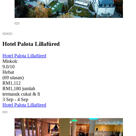
Hotel Palota Lillafüred
Hotel Palota Lillafüred
Miskolc
9.0/10
Hebat
(69 ulasan)
RM1,112
RM1,180 jumlah
termasuk cukai & fi
3 Sep - 4 Sep
Hotel Palota Lillafüred