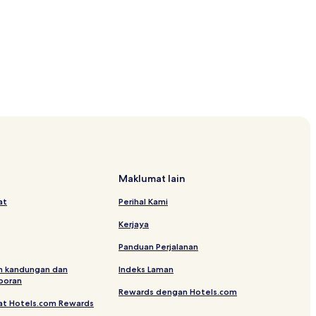
Maklumat lain
at
Perihal Kami
Kerjaya
Panduan Perjalanan
n kandungan dan
Indeks Laman
poran
Rewards dengan Hotels.com
at Hotels.com Rewards