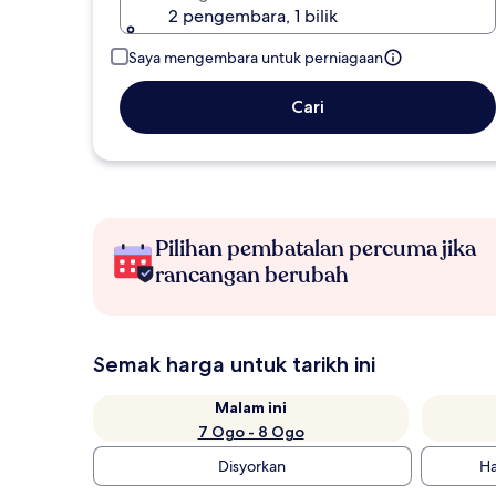
2 pengembara, 1 bilik
Saya mengembara untuk perniagaan
Cari
Pilihan pembatalan percuma jika
rancangan berubah
Semak harga untuk tarikh ini
Malam ini
7 Ogo - 8 Ogo
Disyorkan
Ha