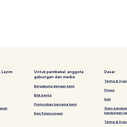
 Lazim
Untuk pembekal, anggota
Dasar
gabungan dan media
Terma & Syar
Bergabung dengan kami
Privasi
Bilik berita
Kuki
Promosikan bersama kami
tanah
Garis pandua
kandungan la
Ejen Pelancongan
Terma & Syar