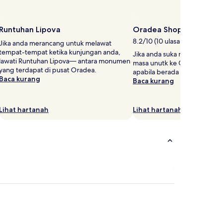
Runtuhan Lipova
Oradea Shopping City
8.2/10 (10 ulasan)
Jika anda merancang untuk melawat
tempat-tempat ketika kunjungan anda,
Jika anda suka membeli-bela
lawati Runtuhan Lipova— antara monumen
masa unutk ke Oradea Shopp
yang terdapat di pusat Oradea.
apabila berada di Oradea.
Baca kurang
Baca kurang
Lihat hartanah
Lihat hartanah