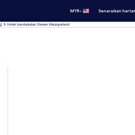
•
MYR
Senaraikan harta
od
Hotel berdekatan Stesen Mezopeterd