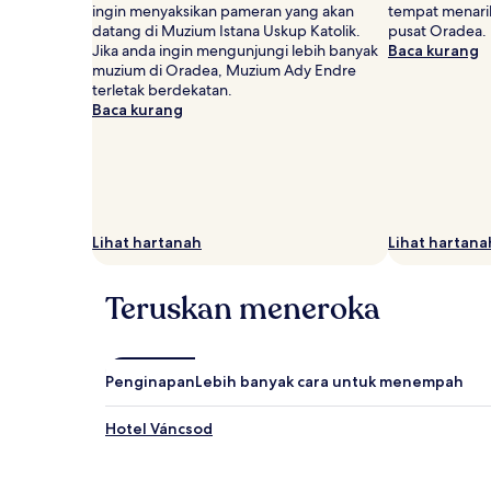
ingin menyaksikan pameran yang akan
tempat menarik
datang di Muzium Istana Uskup Katolik.
pusat Oradea.
Jika anda ingin mengunjungi lebih banyak
Baca kurang
muzium di Oradea, Muzium Ady Endre
terletak berdekatan.
Baca kurang
Lihat hartanah
Lihat hartana
Teruskan meneroka
Penginapan
Lebih banyak cara untuk menempah
Hotel Váncsod