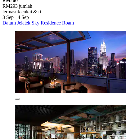
RM240
RM293 jumlah
termasuk cukai & fi
3 Sep - 4 Sep
Datum Jelatek Sky Residence Roam