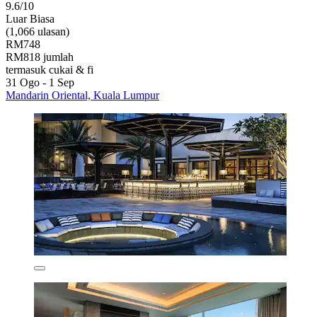
9.6/10
Luar Biasa
(1,066 ulasan)
RM748
RM818 jumlah
termasuk cukai & fi
31 Ogo - 1 Sep
Mandarin Oriental, Kuala Lumpur