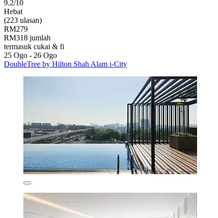
9.2/10
Hebat
(223 ulasan)
RM279
RM318 jumlah
termasuk cukai & fi
25 Ogo - 26 Ogo
DoubleTree by Hilton Shah Alam i-City