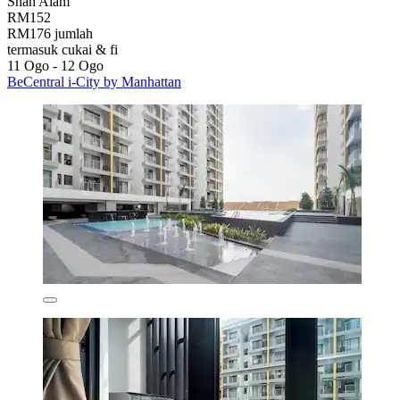
Shah Alam
RM152
RM176 jumlah
termasuk cukai & fi
11 Ogo - 12 Ogo
BeCentral i-City by Manhattan