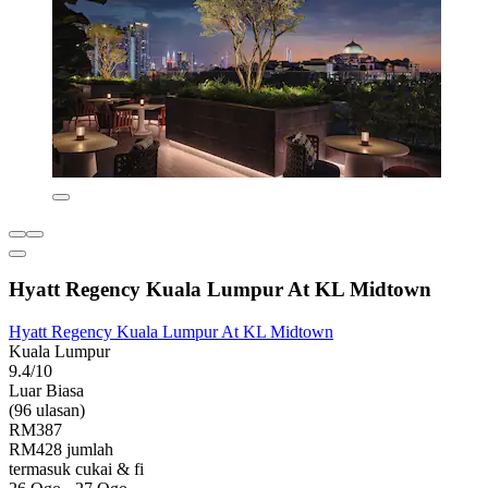
Hyatt Regency Kuala Lumpur At KL Midtown
Hyatt Regency Kuala Lumpur At KL Midtown
Kuala Lumpur
9.4/10
Luar Biasa
(96 ulasan)
RM387
RM428 jumlah
termasuk cukai & fi