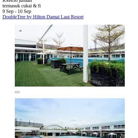
RM436 jumlah
termasuk cukai & fi
9 Sep - 10 Sep
DoubleTree by Hilton Damai Laut Resort