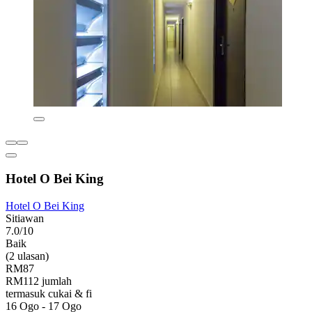
Hotel O Bei King
Hotel O Bei King
Sitiawan
7.0/10
Baik
(2 ulasan)
RM87
RM112 jumlah
termasuk cukai & fi
16 Ogo - 17 Ogo