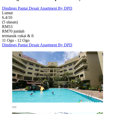
Dindings Pantai Desair Apartment By DPD
Lumut
6.4/10
(5 ulasan)
RM53
RM70 jumlah
termasuk cukai & fi
11 Ogo - 12 Ogo
Dindings Pantai Desair Apartment By DPD