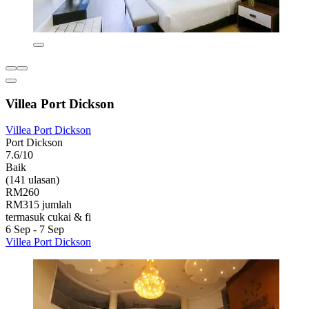
Villea Port Dickson
Villea Port Dickson
Port Dickson
7.6/10
Baik
(141 ulasan)
RM260
RM315 jumlah
termasuk cukai & fi
6 Sep - 7 Sep
Villea Port Dickson