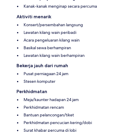
Kanak-kanak menginap secara percuma
Aktiviti menarik
Konsert/persembahan langsung
Lawatan kilang wain peribadi
Acara pengeluaran kilang wain
Basikal sewa berhampiran
Lawatan kilang wain berhampiran
Bekerja jauh dari rumah
Pusat perniagaan 24 jam
Stesen komputer
Perkhidmatan
Meja/kaunter hadapan 24 jam
Perkhidmatan rencam
Bantuan pelancongan/tiket
Perkhidmatan pencucian kering/dobi
Surat khabar percuma di lobi