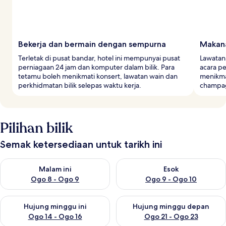
Bekerja dan bermain dengan sempurna
Makan
Terletak di pusat bandar, hotel ini mempunyai pusat
Lawatan 
perniagaan 24 jam dan komputer dalam bilik. Para
acara p
tetamu boleh menikmati konsert, lawatan wain dan
menikma
perkhidmatan bilik selepas waktu kerja.
champag
Pilihan bilik
Semak ketersediaan untuk tarikh ini
Semak ketersediaan untuk malam ini Ogo 8 - Ogo 9
Semak ketersediaan untuk es
Malam ini
Esok
Ogo 8 - Ogo 9
Ogo 9 - Ogo 10
Semak ketersediaan untuk hujung minggu ini Ogo 14 - Ogo 16
Semak ketersediaan untuk hu
Hujung minggu ini
Hujung minggu depan
Ogo 14 - Ogo 16
Ogo 21 - Ogo 23