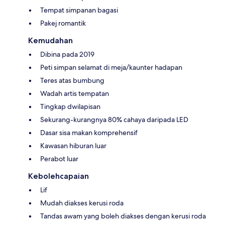
Tempat simpanan bagasi
Pakej romantik
Kemudahan
Dibina pada 2019
Peti simpan selamat di meja/kaunter hadapan
Teres atas bumbung
Wadah artis tempatan
Tingkap dwilapisan
Sekurang-kurangnya 80% cahaya daripada LED
Dasar sisa makan komprehensif
Kawasan hiburan luar
Perabot luar
Kebolehcapaian
Lif
Mudah diakses kerusi roda
Tandas awam yang boleh diakses dengan kerusi roda