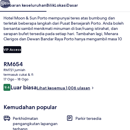
51+
Gambaran keseluruhan
Bilik
Lokasi
Dasar
Hotel Moon & Sun Porto mempunyai teres atas bumbung dan
terletak beberapa langkah dari Pusat Bersejarah Porto. Anda boleh
bersantai sambil menikmati minuman di bar/ruang istirahat, dan
sarapan bufet tersedia pada setiap hari. Tambahan lagi, Menara
Clerigos dan Dewan Bandar Raya Porto hanya mengambil masa 10
minit untuk tiba dengan berjalan kaki. Pengembara lain memuji
tentang kakitangan dan keadaan keseluruhan hartanah. Hartanah ini
VIP Access
terletak berdekatan dengan pengangkutan awam: jarak Hentian
Guilherme Gomes Fernandes hanya beberapa langkah dan Hentian
Harga
RM654
Carmo ialah 3 minit.
Teres atas bumbung
semasa
RM721 jumlah
ialah
termasuk cukai & fi
RM654
17 Ogo - 18 Ogo
Ulasan
Luar biasa
9.4
Lihat kesemua 1,006 ulasan
9.4 daripada 10
Kemudahan popular
Perkhidmatan
Parkir tersedia
pengangkutan lapangan
terbang