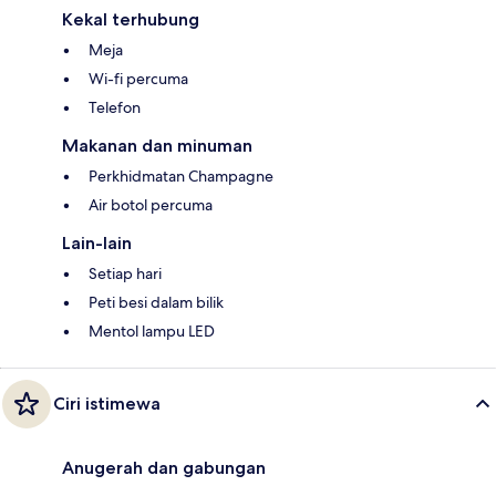
Kekal terhubung
Meja
Wi-fi percuma
Telefon
Makanan dan minuman
Perkhidmatan Champagne
Air botol percuma
Lain-lain
Setiap hari
Peti besi dalam bilik
Mentol lampu LED
Ciri istimewa
Anugerah dan gabungan