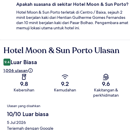
Apakah suasana di sekitar Hotel Moon & Sun Porto?
Hotel Moon & Sun Porto terletak di Centro / Baixa, sejauh 2
minit berjalan kaki dari Hentian Guilherme Gomes Fernandes
dan 10 minit berjalan kaki dari Pasar Bolhao. Pengembara amat
memuji lokasi utama untuk hotel ini.
Hotel Moon & Sun Porto Ulasan
Ulasan
Luar Biasa
9.4
1,006 ulasan
9.8
9.2
9.6
Kebersihan
Kemudahan
Kakitangan &
perkhidmatan
Ulasan
Ulasan yang disahkan
10/10 Luar biasa
5 Jul 2026
Terjemah dengan Google