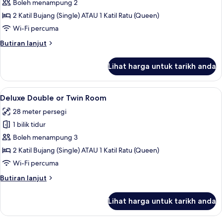
Superior
Boleh menampung 2
Double
2 Katil Bujang (Single) ATAU 1 Katil Ratu (Queen)
or
Wi-Fi percuma
Twin
Butiran
Butiran lanjut
Room
selanjutnya
untuk
Lihat harga untuk tarikh anda
Superior
Double
or
Lihat
Deluxe Double or Twin Room | Peralat
5
Twin
Deluxe Double or Twin Room
semua
Room
28 meter persegi
foto
1 bilik tidur
untuk
Deluxe
Boleh menampung 3
Double
2 Katil Bujang (Single) ATAU 1 Katil Ratu (Queen)
or
Wi-Fi percuma
Twin
Butiran
Butiran lanjut
Room
selanjutnya
untuk
Lihat harga untuk tarikh anda
Deluxe
Double
or