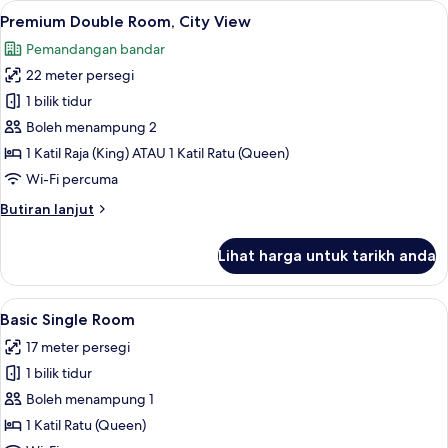
Lihat
Premium Double Room, City View | Per
5
Twin
Premium Double Room, City View
semua
Room
Pemandangan bandar
foto
22 meter persegi
untuk
Premium
1 bilik tidur
Double
Boleh menampung 2
Room,
1 Katil Raja (King) ATAU 1 Katil Ratu (Queen)
City
Wi-Fi percuma
View
Butiran
Butiran lanjut
selanjutnya
untuk
Lihat harga untuk tarikh anda
Premium
Double
Room,
Lihat
Basic Single Room | Peralatan tempat 
4
City
Basic Single Room
semua
View
17 meter persegi
foto
1 bilik tidur
untuk
Basic
Boleh menampung 1
Single
1 Katil Ratu (Queen)
Room