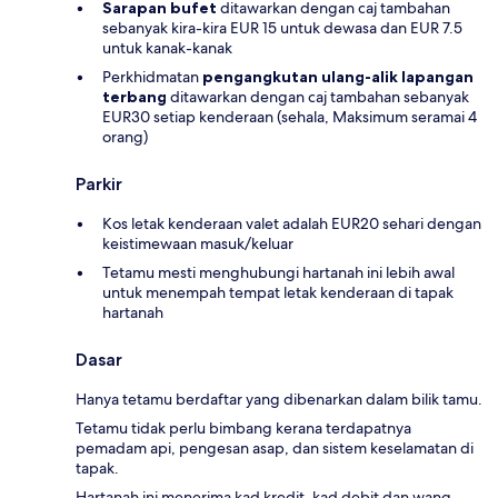
Sarapan bufet
ditawarkan dengan caj tambahan
sebanyak kira-kira EUR 15 untuk dewasa dan EUR 7.5
untuk kanak-kanak
Perkhidmatan
pengangkutan ulang-alik lapangan
terbang
ditawarkan dengan caj tambahan sebanyak
EUR30 setiap kenderaan (sehala, Maksimum seramai 4
orang)
Parkir
Kos letak kenderaan valet adalah EUR20 sehari dengan
keistimewaan masuk/keluar
Tetamu mesti menghubungi hartanah ini lebih awal
untuk menempah tempat letak kenderaan di tapak
hartanah
Dasar
Hanya tetamu berdaftar yang dibenarkan dalam bilik tamu.
Tetamu tidak perlu bimbang kerana terdapatnya
pemadam api, pengesan asap, dan sistem keselamatan di
tapak.
Hartanah ini menerima kad kredit, kad debit dan wang