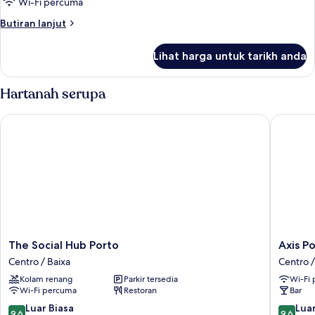
Wi-Fi percuma
Butiran
Butiran lanjut
selanjutnya
untuk
Lihat harga untuk tarikh anda
Basic
Single
Room
Hartanah serupa
The Social Hub Porto
Axis Por
The
Axis
The Social Hub Porto
Axis P
Social
Porto
Centro / Baixa
Centro /
Hub
Club
Kolam renang
Parkir tersedia
Wi-Fi
Porto
Aliados
Wi-Fi percuma
Restoran
Bar
Centro
Centro
/
/
9.6
9.6
Luar Biasa
Luar
9.6
9.6