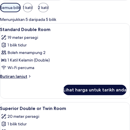
Penapis
Semua bilik
1 katil
2 katil
yang
tersedia
Menunjukkan 5 daripada 5 bilik
untuk
Lihat
Standard Double Room | Peralatan tem
5
Standard Double Room
bilik
semua
19 meter persegi
foto
1 bilik tidur
untuk
Standard
Boleh menampung 2
Double
1 Katil Kelamin (Double)
Room
Wi-Fi percuma
Butiran
Butiran lanjut
selanjutnya
untuk
Lihat harga untuk tarikh anda
Standard
Double
Room
Lihat
Superior Double or Twin Room | Peral
5
Superior Double or Twin Room
semua
20 meter persegi
foto
1 bilik tidur
untuk