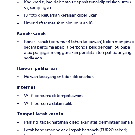
Kad kredit, kad debit atau deposit tunai diperlukan untuk
caj sampingan
ID foto dikeluarkan kerajaan diperlukan
Umur daftar masuk minimum ialah 18
Kanak-kanak
Kanak-kanak (berumur 4 tahun ke bawah) boleh menginap
secara percuma apabila berkongsi bilik dengan ibu bapa
atau penjaga, menggunakan peralatan tempat tidur yang
sedia ada
Haiwan peliharaan
Haiwan kesayangan tidak dibenarkan
Internet
Wi-fi percuma di tempat awam
Wi-fi percuma dalam bilik
Tempat letak kereta
Parkir di tapak hartanah disediakan atas permintaan sahaja
Letak kenderaan valet di tapak hartanah (EUR20 sehari;