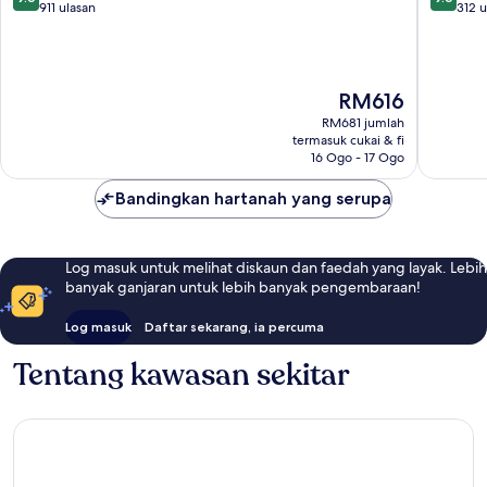
Baixa
Baixa
daripada
daripad
911 ulasan
312 u
10,
10,
Luar
Luar
Biasa,
Biasa,
911
312
Harga
RM616
ulasan
ulasan
ialah
RM681 jumlah
RM616
termasuk cukai & fi
16 Ogo - 17 Ogo
Bandingkan hartanah yang serupa
Log masuk untuk melihat diskaun dan faedah yang layak. Lebih
banyak ganjaran untuk lebih banyak pengembaraan!
Log masuk
Daftar sekarang, ia percuma
Tentang kawasan sekitar