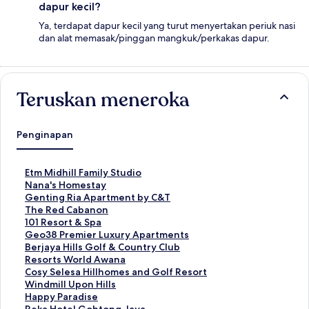
dapur kecil?
Ya, terdapat dapur kecil yang turut menyertakan periuk nasi
dan alat memasak/pinggan mangkuk/perkakas dapur.
Teruskan meneroka
Penginapan
P
Etm Midhill Family Studio
a
P
Nana's Homestay
u
a
P
Genting Ria Apartment by C&T
t
u
a
P
The Red Cabanon
a
t
u
a
P
101 Resort & Spa
n
a
t
u
a
P
Geo38 Premier Luxury Apartments
S
n
a
t
u
a
P
Berjaya Hills Golf & Country Club
t
S
n
a
t
u
a
P
Resorts World Awana
a
t
S
n
a
t
u
a
P
Cosy Selesa Hillhomes and Golf Resort
n
a
t
S
n
a
t
u
a
P
Windmill Upon Hills
d
n
a
t
S
n
a
t
u
a
P
Happy Paradise
a
d
n
a
t
S
n
a
t
u
a
P