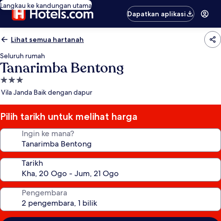
Langkau ke kandungan utama
Dapatkan aplikasi
Lihat semua hartanah
Seluruh rumah
Tanarimba Bentong
Hartanah
3.0
Vila Janda Baik dengan dapur
bintang
Pilih tarikh untuk melihat harga
Ingin ke mana?
Tarikh
Pengembara