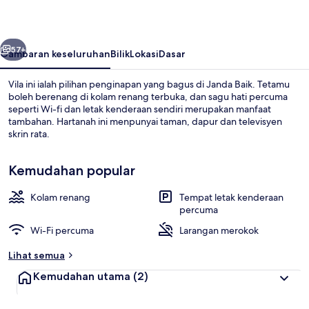
belumnya
Seterusnya
57+
Gambaran keseluruhan
Bilik
Lokasi
Dasar
Vila ini ialah pilihan penginapan yang bagus di Janda Baik. Tetamu
boleh berenang di kolam renang terbuka, dan sagu hati percuma
seperti Wi-fi dan letak kenderaan sendiri merupakan manfaat
tambahan. Hartanah ini menpunyai taman, dapur dan televisyen
skrin rata.
Kemudahan popular
Kolam renang
Tempat letak kenderaan
Kolam renang terbuka
percuma
Wi-Fi percuma
Larangan merokok
Lihat semua
Kemudahan utama
(2)