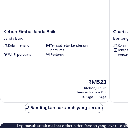
Kebun
Charis
Kebun Rimba Janda Baik
Charis 
Rimba
Janda
Janda Baik
Benton
Janda
Baik
Kolam renang
Tempat letak kenderaan
Kolam
Baik
Villas
percuma
Tempat
Janda
Benton
Wi-Fi percuma
Restoran
percu
Baik
Harga
RM523
ialah
RM627 jumlah
RM523
termasuk cukai & fi
10 Ogo - 11 Ogo
Bandingkan hartanah yang serupa
Log masuk untuk melihat diskaun dan faedah yang layak. Lebih