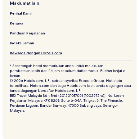
h
Maklumat lain
l
a
Perihal Kami
n
Kerjaya
d
s
Panduan Perjalanan
Indeks Laman
Rewards dengan Hotels.com
* Sesetengah hotel memerlukan anda untuk melakukan
pembatalan lebih dari 24 jam sebelum daftar masuk. Butiran lanjut di
laman.
© 2026 Hotels.com, L.P., sebuah syarikat Expedia Group. Hak cipta
terpelihara. Hotels.com dan Logo Hotels.com ialah tanda dagangan atau
tanda dagangan berdaftar Hotels.com, L.P.
BEX Travel Malaysia Sdn Bhd (201201017061 (1002572-x)). No. Lesen
Perjalanan Malaysia KPK 8269, Suite 6-04A, Tingkat 6, The Pinnacle,
Persiaran Lagoon, Bandar Sunway, 47500 Subang Jaya, Selangor,
Malaysia.