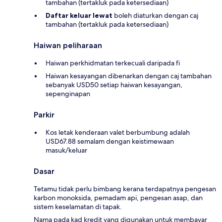
tambahan (tertakluk pada ketersediaan)
Daftar keluar lewat
boleh diaturkan dengan caj
tambahan (tertakluk pada ketersediaan)
Haiwan peliharaan
Haiwan perkhidmatan terkecuali daripada fi
Haiwan kesayangan dibenarkan dengan caj tambahan
sebanyak USD50 setiap haiwan kesayangan,
sepenginapan
Parkir
Kos letak kenderaan valet berbumbung adalah
USD67.88 semalam dengan keistimewaan
masuk/keluar
Dasar
Tetamu tidak perlu bimbang kerana terdapatnya pengesan
karbon monoksida, pemadam api, pengesan asap, dan
sistem keselamatan di tapak.
Nama pada kad kredit yang digunakan untuk membayar