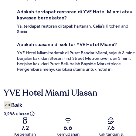
Adakah terdapat restoran di YVE Hotel Miami atau
kawasan berdekatan?
Ya, terdapat restoran di tapak hartanah, Celia’s Kitchen and
Socia.
Apakah suasana di sekitar YVE Hotel Miami?
YVE Hotel Miami terletak di Pusat Bandar Miami, sejauh 3 minit
berjalan kaki dari Stesen First Street Metromover dan 3 minit
berjalan kaki dari Pusat Beli-belah Bayside Marketplace.
Pengembara menyukai lokasi utama untuk hotel ini.
YVE Hotel Miami Ulasan
Ulasan
Baik
7.0
3,286 ulasan
7.2
6.6
7.6
Kebersihan
Kemudahan
Kakitangan &