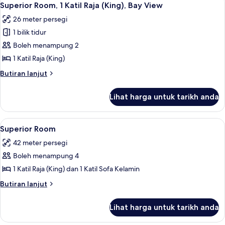
10
Superior Room, 1 Katil Raja (King), Bay View
semua
26 meter persegi
foto
1 bilik tidur
untuk
Superior
Boleh menampung 2
Room,
1 Katil Raja (King)
1
Butiran
Butiran lanjut
Katil
selanjutnya
Raja
untuk
Lihat harga untuk tarikh anda
Superior
(King),
Room,
Bay
1
Lihat
Superior Room | Cadar kapas Mesir, p
View
9
Katil
Superior Room
semua
Raja
42 meter persegi
(King),
foto
Bay
Boleh menampung 4
untuk
View
Superior
1 Katil Raja (King) dan 1 Katil Sofa Kelamin
Room
Butiran
Butiran lanjut
selanjutnya
untuk
Lihat harga untuk tarikh anda
Superior
Room