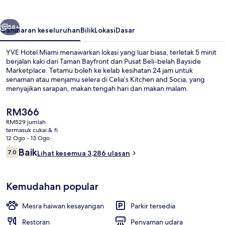
belumnya
Seterusnya
58+
Gambaran keseluruhan
Bilik
Lokasi
Dasar
YVE Hotel Miami menawarkan lokasi yang luar biasa, terletak 5 minit
berjalan kaki dari Taman Bayfront dan Pusat Beli-belah Bayside
Marketplace. Tetamu boleh ke kelab kesihatan 24 jam untuk
senaman atau menjamu selera di Celia’s Kitchen and Socia, yang
menyajikan sarapan, makan tengah hari dan makan malam.
Tambahan lagi, Pusat Kaseya dan Daerah Beli-belah Pusat Bandar
Miami hanya mengambil masa 10 minit untuk tiba dengan berjalan
Harga
RM366
kaki. Kakitangan dan lokasi mendapat pujian daripada pengembara
semasa
RM529 jumlah
lain. Hartanah ini terletak berdekatan dengan pengangkutan awam:
ialah
termasuk cukai & fi
jarak Stesen First Street Metromover ialah 3 minit dan Stesen
Bahagian luar
RM366
12 Ogo - 13 Ogo
College-Bayside Metromover ialah 4 minit.
Ulasan
Baik
7.0
Lihat kesemua 3,286 ulasan
7.0 daripada 10
Kemudahan popular
Mesra haiwan kesayangan
Parkir tersedia
Restoran
Penyaman udara