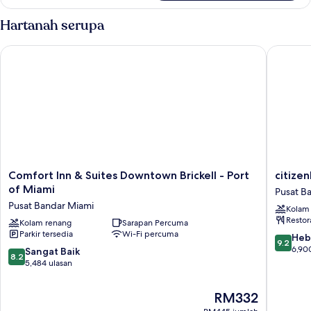
Room
Hartanah serupa
Comfort Inn & Suites Downtown Brickell - Port of Miami
citizenM
Comfort
citizenM
Comfort Inn & Suites Downtown Brickell - Port
citize
Inn
Miami
of Miami
Pusat B
&
Worldce
Pusat Bandar Miami
Kolam
Suites
Pusat
Restor
Downtown
Kolam renang
Sarapan Percuma
Bandar
Parkir tersedia
Wi-Fi percuma
Brickell
Miami
9.2
Heb
9.2
-
daripad
6,90
8.2
Sangat Baik
8.2
Port
10,
daripada
5,484 ulasan
of
Hebat,
10,
Miami
6,900
Sangat
Harga
RM332
Pusat
ulasan
Baik,
ialah
Bandar