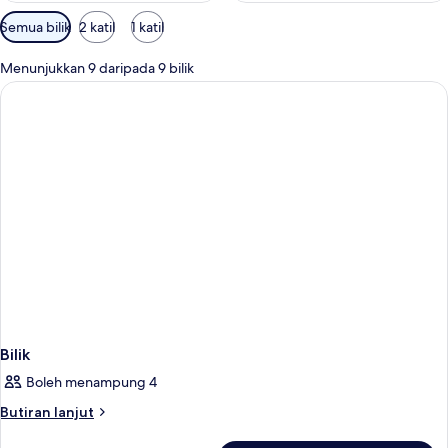
Penapis
Semua bilik
2 katil
1 katil
yang
tersedia
Menunjukkan 9 daripada 9 bilik
untuk
bilik
Bilik
Boleh menampung 4
Butiran
Butiran lanjut
selanjutnya
untuk