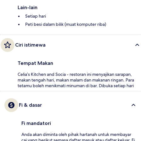
Lain-lain
Setiap hari
Peti besi dalam bilik (muat komputer riba)
Ciri istimewa
Tempat Makan
Celia’s Kitchen and Socia - restoran ini menyajikan sarapan,
makan tengah hari, makan malam dan makanan ringan. Para
tetamu boleh menikmati minuman di bar. Dibuka setiap hari
Fi & dasar
Fi mandatori
Anda akan diminta oleh pihak hartanah untuk membayar
caj yang berikut semasa daftar masuk atau daftar keluar. Fi