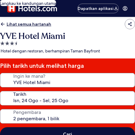
Langkau ke kandungan utama
Dapatkan aplikasi
Lihat semua hartanah
YVE Hotel Miami
Hartanah
3.5
Hotel dengan restoran, berhampiran Taman Bayfront
bintang
Pilih tarikh untuk melihat harga
Ingin ke mana?
Tarikh
Pengembara
Cari