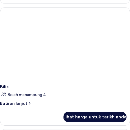
Bilik
Boleh menampung 4
Butiran
Butiran lanjut
selanjutnya
untuk
Lihat harga untuk tarikh anda
Bilik