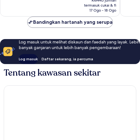
RM445 jumlah
5,484
RM332
Miami
termasuk cukai & fi
ulasan
17 Ogo - 18 Ogo
Bandingkan hartanah yang serupa
Log masuk untuk melihat diskaun dan faedah yang layak. Lebih
banyak ganjaran untuk lebih banyak pengembaraan!
Log masuk
Daftar sekarang, ia percuma
Tentang kawasan sekitar