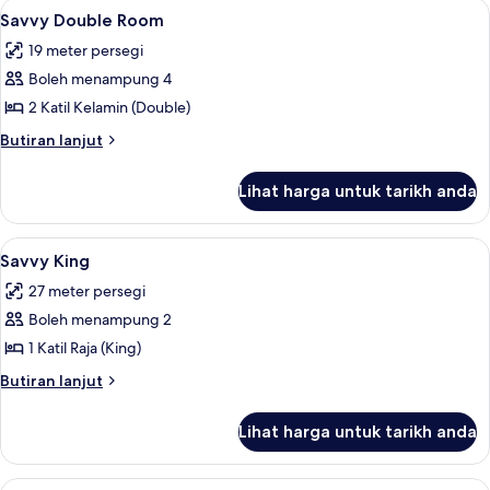
Lihat
Cadar kapas Mesir, peralatan tempat 
10
Savvy Double Room
semua
19 meter persegi
foto
Boleh menampung 4
untuk
Savvy
2 Katil Kelamin (Double)
Double
Butiran
Butiran lanjut
Room
selanjutnya
untuk
Lihat harga untuk tarikh anda
Savvy
Double
Room
Lihat
Savvy King | Cadar kapas Mesir, pera
9
Savvy King
semua
27 meter persegi
foto
Boleh menampung 2
untuk
Savvy
1 Katil Raja (King)
King
Butiran
Butiran lanjut
selanjutnya
untuk
Lihat harga untuk tarikh anda
Savvy
King
Lihat
Superior Room, 1 Katil Raja (King), Ba