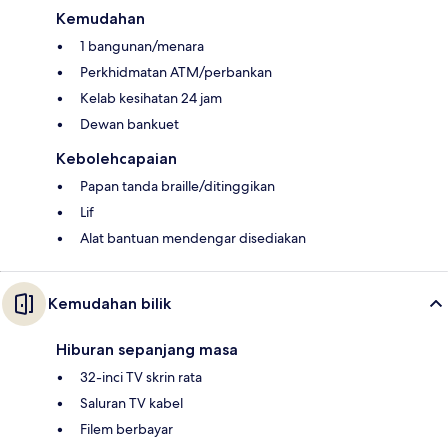
Kemudahan
1 bangunan/menara
Perkhidmatan ATM/perbankan
Kelab kesihatan 24 jam
Dewan bankuet
Kebolehcapaian
Papan tanda braille/ditinggikan
Lif
Alat bantuan mendengar disediakan
Kemudahan bilik
Hiburan sepanjang masa
32-inci TV skrin rata
Saluran TV kabel
Filem berbayar