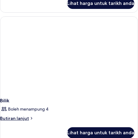
Lihat harga untuk tarikh anda
Bilik
Bilik
Boleh menampung 4
Butiran
Butiran lanjut
selanjutnya
untuk
Lihat harga untuk tarikh anda
Bilik