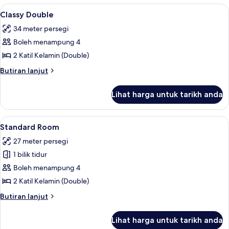
Lihat
Cadar kapas Mesir, peralatan tempat 
8
Classy Double
semua
34 meter persegi
foto
Boleh menampung 4
untuk
Classy
2 Katil Kelamin (Double)
Double
Butiran
Butiran lanjut
selanjutnya
untuk
Lihat harga untuk tarikh anda
Classy
Double
Lihat
Cadar kapas Mesir, peralatan tempat 
5
Standard Room
semua
27 meter persegi
foto
1 bilik tidur
untuk
Standard
Boleh menampung 4
Room
2 Katil Kelamin (Double)
Butiran
Butiran lanjut
selanjutnya
untuk
Lihat harga untuk tarikh anda
Standard