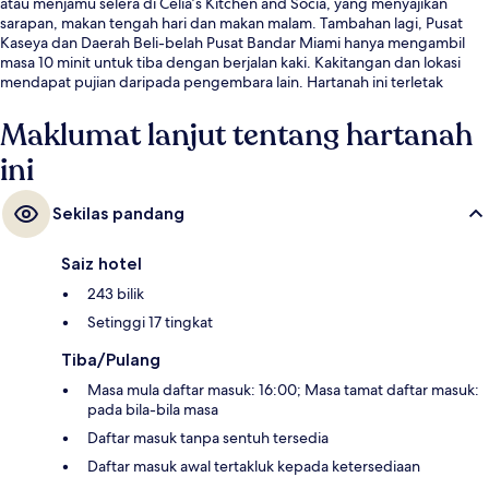
atau menjamu selera di Celia’s Kitchen and Socia, yang menyajikan
sarapan, makan tengah hari dan makan malam. Tambahan lagi, Pusat
Kaseya dan Daerah Beli-belah Pusat Bandar Miami hanya mengambil
masa 10 minit untuk tiba dengan berjalan kaki. Kakitangan dan lokasi
mendapat pujian daripada pengembara lain. Hartanah ini terletak
berdekatan dengan pengangkutan awam: jarak Stesen First Street
Metromover ialah 3 minit dan Stesen College-Bayside Metromover ialah
Maklumat lanjut tentang hartanah
4 minit.
ini
Sekilas pandang
Saiz hotel
243 bilik
Setinggi 17 tingkat
Tiba/Pulang
Masa mula daftar masuk: 16:00; Masa tamat daftar masuk:
pada bila-bila masa
Daftar masuk tanpa sentuh tersedia
Daftar masuk awal tertakluk kepada ketersediaan