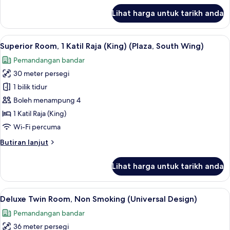
untuk
Lihat harga untuk tarikh anda
Bilik
Lihat
Superior Room, 1 Katil Raja (King) (Plaz
7
Superior Room, 1 Katil Raja (King) (Plaza, South Wing)
semua
Pemandangan bandar
foto
30 meter persegi
untuk
Superior
1 bilik tidur
Room,
Boleh menampung 4
1
1 Katil Raja (King)
Katil
Wi-Fi percuma
Raja
Butiran
Butiran lanjut
(King)
selanjutnya
(Plaza,
untuk
Lihat harga untuk tarikh anda
South
Superior
Room,
Wing)
1
Lihat
1 bilik tidur, peti besi dalam bilik, rua
8
Katil
Deluxe Twin Room, Non Smoking (Universal Design)
semua
Raja
Pemandangan bandar
(King)
foto
(Plaza,
36 meter persegi
untuk