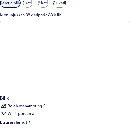
Penapis
Semua bilik
1 katil
2 katil
3+ katil
yang
tersedia
Menunjukkan 38 daripada 38 bilik
untuk
bilik
Bilik
Boleh menampung 2
Wi-Fi percuma
Butiran
Butiran lanjut
selanjutnya