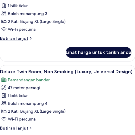
South
Deluxe
1 bilik tidur
Wing)
Twin
Boleh menampung 3
Room,
2 Katil Bujang XL (Large Single)
Non
Wi-Fi percuma
Smoking
Butiran
Butiran lanjut
(Universal
selanjutnya
Design)
untuk
Lihat harga untuk tarikh anda
Deluxe
Twin
Room,
Lihat
1 bilik tidur, peti besi dalam bilik, rua
9
Non
Deluxe Twin Room, Non Smoking (Luxury, Universal Design)
semua
Smoking
Pemandangan bandar
(Universal
foto
Design)
47 meter persegi
untuk
Deluxe
1 bilik tidur
Twin
Boleh menampung 4
Room,
2 Katil Bujang XL (Large Single)
Non
Wi-Fi percuma
Smoking
Butiran
Butiran lanjut
(Luxury,
selanjutnya