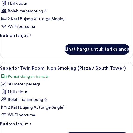
Standard
1 bilik tidur
Twin
Boleh menampung 4
Room,
2 Katil Bujang XL (Large Single)
Non
Wi-Fi percuma
Smoking
Butiran
Butiran lanjut
selanjutnya
untuk
Lihat harga untuk tarikh anda
Standard
Twin
Room,
Lihat
1 bilik tidur, peti besi dalam bilik, rua
7
Non
Superior Twin Room, Non Smoking (Plaza / South Tower)
semua
Smoking
Pemandangan bandar
foto
30 meter persegi
untuk
Superior
1 bilik tidur
Twin
Boleh menampung 6
Room,
2 Katil Bujang XL (Large Single)
Non
Wi-Fi percuma
Smoking
Butiran
Butiran lanjut
(Plaza
selanjutnya