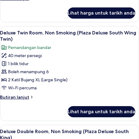
(Suite)
selanjutnya
untuk
Lihat harga untuk tarikh anda
Junior
Twin
Room,
Lihat
1 bilik tidur, peti besi dalam bilik, rua
7
Non
Deluxe Twin Room, Non Smoking (Plaza Deluxe South Wing
semua
Smoking
Twin)
(Suite)
foto
Pemandangan bandar
untuk
40 meter persegi
Deluxe
1 bilik tidur
Twin
Room,
Boleh menampung 6
Non
2 Katil Bujang XL (Large Single)
Smoking
Wi-Fi percuma
(Plaza
Butiran
Butiran lanjut
Deluxe
selanjutnya
South
untuk
Lihat harga untuk tarikh anda
Deluxe
Wing
Twin
Twin)
Room,
Lihat
1 bilik tidur, peti besi dalam bilik, rua
7
Non
Deluxe Double Room, Non Smoking (Plaza Deluxe South
semua
Smoking
King)