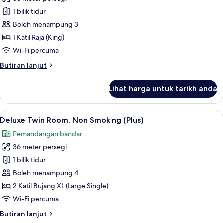
untuk
Deluxe
1 bilik tidur
Double
Boleh menampung 3
Room,
1 Katil Raja (King)
Non
Wi-Fi percuma
Smoking
Butiran
Butiran lanjut
(Plus)
selanjutnya
untuk
Lihat harga untuk tarikh anda
Deluxe
Double
Room,
Lihat
1 bilik tidur, peti besi dalam bilik, rua
7
Non
Deluxe Twin Room, Non Smoking (Plus)
semua
Smoking
Pemandangan bandar
(Plus)
foto
36 meter persegi
untuk
Deluxe
1 bilik tidur
Twin
Boleh menampung 4
Room,
2 Katil Bujang XL (Large Single)
Non
Wi-Fi percuma
Smoking
Butiran
Butiran lanjut
(Plus)
selanjutnya