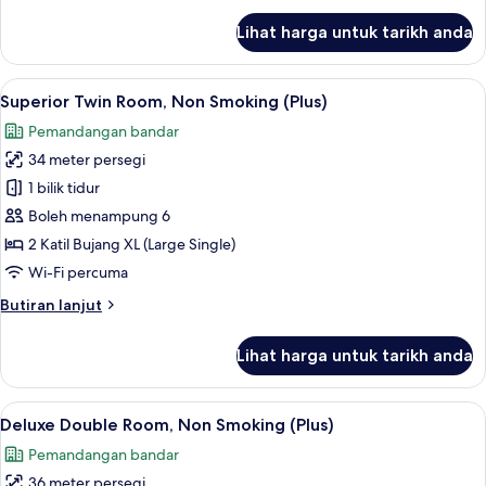
untuk
Lihat harga untuk tarikh anda
Standard
Double
Room,
Lihat
1 bilik tidur, peti besi dalam bilik, rua
8
Non
Superior Twin Room, Non Smoking (Plus)
semua
Smoking
Pemandangan bandar
(Plus)
foto
34 meter persegi
untuk
Superior
1 bilik tidur
Twin
Boleh menampung 6
Room,
2 Katil Bujang XL (Large Single)
Non
Wi-Fi percuma
Smoking
Butiran
Butiran lanjut
(Plus)
selanjutnya
untuk
Lihat harga untuk tarikh anda
Superior
Twin
Room,
Lihat
1 bilik tidur, peti besi dalam bilik, rua
10
Non
Deluxe Double Room, Non Smoking (Plus)
semua
Smoking
Pemandangan bandar
(Plus)
foto
36 meter persegi