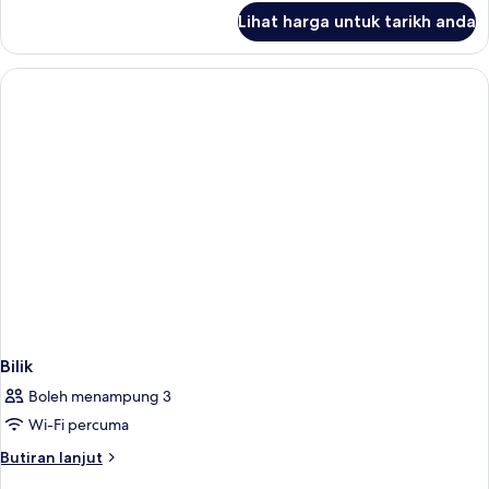
untuk
Lihat harga untuk tarikh anda
Bilik
Bilik
Boleh menampung 3
Wi-Fi percuma
Butiran
Butiran lanjut
selanjutnya