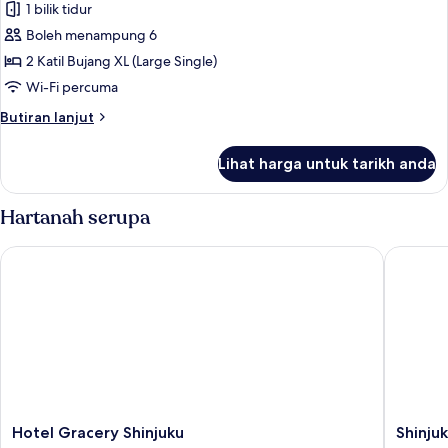
Superior
1 bilik tidur
Twin
Boleh menampung 6
Room,
2 Katil Bujang XL (Large Single)
Non
Wi-Fi percuma
Smoking
Butiran
Butiran lanjut
selanjutnya
untuk
Lihat harga untuk tarikh anda
Superior
Twin
Room,
Hartanah serupa
Non
Smoking
Hotel Gracery Shinjuku
Shinjuku
Hotel
Shinjuku
Hotel Gracery Shinjuku
Shinju