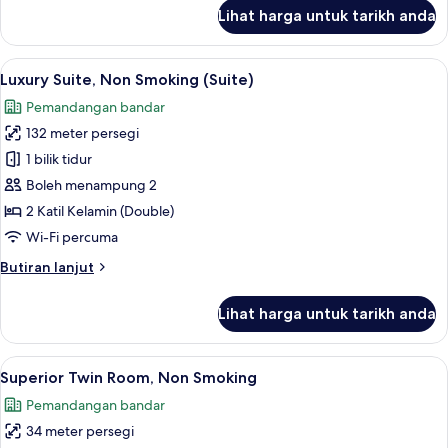
Smoking
untuk
Lihat harga untuk tarikh anda
Twin
(Suite)
Room
gaya
Lihat
Luxury Suite, Non Smoking (Suite) | 1 b
7
Jepun ,
Luxury Suite, Non Smoking (Suite)
semua
Non
Pemandangan bandar
Smoking
foto
(Suite)
132 meter persegi
untuk
Luxury
1 bilik tidur
Suite,
Boleh menampung 2
Non
2 Katil Kelamin (Double)
Smoking
Wi-Fi percuma
(Suite)
Butiran
Butiran lanjut
selanjutnya
untuk
Lihat harga untuk tarikh anda
Luxury
Suite,
Non
Lihat
1 bilik tidur, peti besi dalam bilik, rua
8
Smoking
Superior Twin Room, Non Smoking
semua
(Suite)
Pemandangan bandar
foto
34 meter persegi
untuk