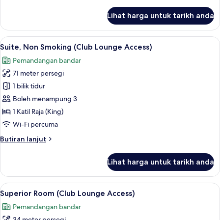
selanjutnya
untuk
Lihat harga untuk tarikh anda
Suite,
Non
Smoking
Lihat
Suite, Non Smoking (Club Lounge Access)
17
(Club
Suite, Non Smoking (Club Lounge Access)
semua
Lounge
Pemandangan bandar
Access)
foto
71 meter persegi
untuk
Suite,
1 bilik tidur
Non
Boleh menampung 3
Smoking
1 Katil Raja (King)
(Club
Wi-Fi percuma
Lounge
Butiran
Butiran lanjut
Access)
selanjutnya
untuk
Lihat harga untuk tarikh anda
Suite,
Non
Smoking
Lihat
Superior Room (Club Lounge Access) | 1 
11
(Club
Superior Room (Club Lounge Access)
semua
Lounge
Pemandangan bandar
Access)
foto
34 meter persegi