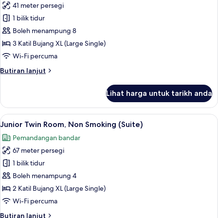
(Queen),
41 meter persegi
untuk
Access)
Non
Deluxe
1 bilik tidur
Smoking
Triple
(with
Boleh menampung 8
the
Room,
3 Katil Bujang XL (Large Single)
Club
Non
Wi-Fi percuma
Lounge
Smoking
Access)
Butiran
Butiran lanjut
selanjutnya
untuk
Lihat harga untuk tarikh anda
Deluxe
Triple
Room,
Lihat
1 bilik tidur, peti besi dalam bilik, rua
13
Non
Junior Twin Room, Non Smoking (Suite)
semua
Smoking
Pemandangan bandar
foto
67 meter persegi
untuk
Junior
1 bilik tidur
Twin
Boleh menampung 4
Room,
2 Katil Bujang XL (Large Single)
Non
Wi-Fi percuma
Smoking
Butiran
Butiran lanjut