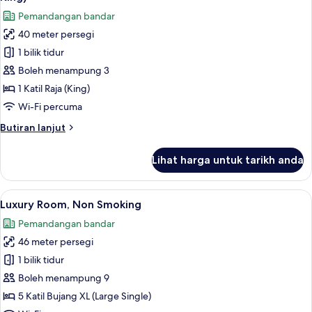
(Plaza
foto
Pemandangan bandar
Deluxe
untuk
South
40 meter persegi
Deluxe
Wing
1 bilik tidur
Double
Twin)
Room,
Boleh menampung 3
Non
1 Katil Raja (King)
Smoking
Wi-Fi percuma
(Plaza
Butiran
Butiran lanjut
Deluxe
selanjutnya
South
untuk
Lihat harga untuk tarikh anda
Deluxe
King)
Double
Room,
Lihat
Luxury Room, Non Smoking | 1 bilik tid
12
Non
Luxury Room, Non Smoking
semua
Smoking
Pemandangan bandar
(Plaza
foto
Deluxe
46 meter persegi
untuk
South
Luxury
1 bilik tidur
King)
Room,
Boleh menampung 9
Non
5 Katil Bujang XL (Large Single)
Smoking