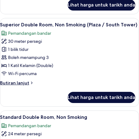
/
untuk
Lihat harga untuk tarikh anda
South
Superior
Twin
Tower)
Room,
Lihat
1 bilik tidur, peti besi dalam bilik, rua
7
Non
Superior Double Room, Non Smoking (Plaza / South Tower)
semua
Smoking
Pemandangan bandar
(Plaza
foto
/
30 meter persegi
untuk
South
Superior
1 bilik tidur
Tower)
Double
Boleh menampung 3
Room,
1 Katil Kelamin (Double)
Non
Wi-Fi percuma
Smoking
Butiran
Butiran lanjut
(Plaza
selanjutnya
/
untuk
Lihat harga untuk tarikh anda
South
Superior
Double
Tower)
Room,
Lihat
1 bilik tidur, peti besi dalam bilik, rua
6
Non
Standard Double Room, Non Smoking
semua
Smoking
Pemandangan bandar
(Plaza
foto
/
24 meter persegi
untuk
South