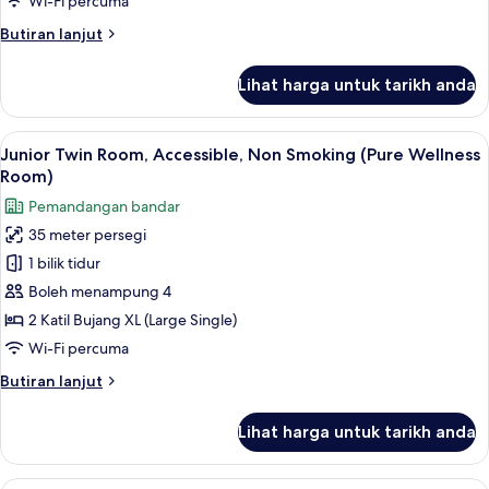
Wi-Fi percuma
(Plus)
Butiran
Butiran lanjut
selanjutnya
untuk
Lihat harga untuk tarikh anda
Quadruple
Room,
Non
Lihat
Junior Twin Room, Accessible, Non Smok
6
Smoking
Junior Twin Room, Accessible, Non Smoking (Pure Wellness
semua
(Plus)
Room)
foto
Pemandangan bandar
untuk
35 meter persegi
Junior
1 bilik tidur
Twin
Room,
Boleh menampung 4
Accessible,
2 Katil Bujang XL (Large Single)
Non
Wi-Fi percuma
Smoking
Butiran
Butiran lanjut
(Pure
selanjutnya
Wellness
untuk
Lihat harga untuk tarikh anda
Junior
Room)
Twin
Room,
Standard Twin Room, Non Smoking (Plus) 