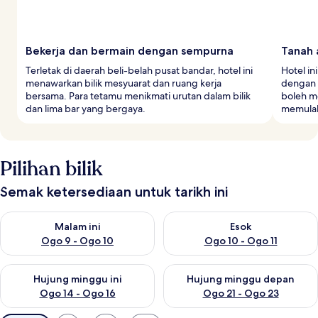
Bekerja dan bermain dengan sempurna
Tanah 
Terletak di daerah beli-belah pusat bandar, hotel ini
Hotel in
menawarkan bilik mesyuarat dan ruang kerja
dengan 
bersama. Para tetamu menikmati urutan dalam bilik
boleh m
dan lima bar yang bergaya.
memulak
Pilihan bilik
Semak ketersediaan untuk tarikh ini
Semak ketersediaan untuk malam ini Ogo 9 - Ogo 10
Semak ketersediaan untuk eso
Malam ini
Esok
Ogo 9 - Ogo 10
Ogo 10 - Ogo 11
Semak ketersediaan untuk hujung minggu ini Ogo 14 - Ogo 16
Semak ketersediaan untuk hu
Hujung minggu ini
Hujung minggu depan
Ogo 14 - Ogo 16
Ogo 21 - Ogo 23