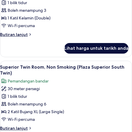
Standard
1 bilik tidur
Tower)
Double
Boleh menampung 3
Room,
1 Katil Kelamin (Double)
Non
Wi-Fi percuma
Smoking
Butiran
Butiran lanjut
selanjutnya
untuk
Lihat harga untuk tarikh anda
Standard
Double
Room,
Lihat
1 bilik tidur, peti besi dalam bilik, rua
7
Non
Superior Twin Room, Non Smoking (Plaza Superior South
semua
Smoking
Twin)
foto
Pemandangan bandar
untuk
30 meter persegi
Superior
1 bilik tidur
Twin
Room,
Boleh menampung 6
Non
2 Katil Bujang XL (Large Single)
Smoking
Wi-Fi percuma
(Plaza
Butiran
Butiran lanjut
Superior