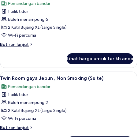
Pemandangan bandar
(Plaza,
foto
No
1 bilik tidur
untuk
bathtub)
Superior
Boleh menampung 6
Twin
2 Katil Bujang XL (Large Single)
Room,
Wi-Fi percuma
Non
Butiran
Butiran lanjut
Smoking
selanjutnya
(Plaza)
untuk
Lihat harga untuk tarikh anda
Superior
Twin
Room,
Lihat
Twin Room gaya Jepun , Non Smoking (Su
4
Non
Twin Room gaya Jepun , Non Smoking (Suite)
semua
Smoking
Pemandangan bandar
(Plaza)
foto
1 bilik tidur
untuk
Twin
Boleh menampung 2
Room
2 Katil Bujang XL (Large Single)
gaya
Wi-Fi percuma
Jepun ,
Butiran
Butiran lanjut
Non
selanjutnya