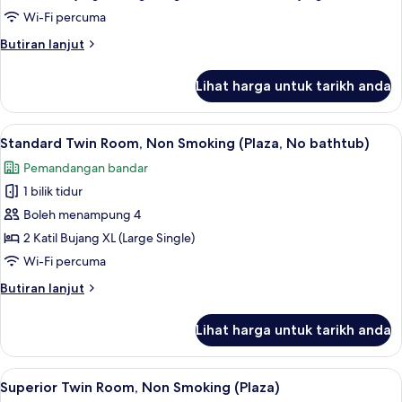
Non
Wi-Fi percuma
Smoking
Butiran
Butiran lanjut
(Plus,
selanjutnya
Triple)
untuk
Lihat harga untuk tarikh anda
Deluxe
Twin
Room,
Lihat
Standard Twin Room, Non Smoking (Plaza
7
Non
Standard Twin Room, Non Smoking (Plaza, No bathtub)
semua
Smoking
Pemandangan bandar
(Plus,
foto
Triple)
1 bilik tidur
untuk
Standard
Boleh menampung 4
Twin
2 Katil Bujang XL (Large Single)
Room,
Wi-Fi percuma
Non
Butiran
Butiran lanjut
Smoking
selanjutnya
(Plaza,
untuk
Lihat harga untuk tarikh anda
Standard
No
Twin
bathtub)
Room,
Lihat
Superior Twin Room, Non Smoking (Plaza)
6
Non
Superior Twin Room, Non Smoking (Plaza)
semua
Smoking