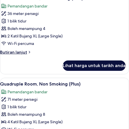
semua
(Plaza
Pemandangan bandar
Luxe
foto
King)
36 meter persegi
untuk
Deluxe
1 bilik tidur
Twin
Boleh menampung 4
Room,
2 Katil Bujang XL (Large Single)
Non
Wi-Fi percuma
Smoking
Butiran
Butiran lanjut
(Plus)
selanjutnya
untuk
Lihat harga untuk tarikh anda
Deluxe
Twin
Room,
Lihat
Quadruple Room, Non Smoking (Plus) | 1
6
Non
Quadruple Room, Non Smoking (Plus)
semua
Smoking
Pemandangan bandar
(Plus)
foto
71 meter persegi
untuk
Quadruple
1 bilik tidur
Room,
Boleh menampung 8
Non
4 Katil Bujang XL (Large Single)
Smoking