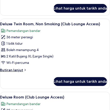
selanjutnya
South
untuk
Lihat harga untuk tarikh anda
Superior
Twin)
Twin
Room,
Lihat
Deluxe Twin Room, Non Smoking (Club Lo
13
Non
Deluxe Twin Room, Non Smoking (Club Lounge Access)
semua
Smoking
Pemandangan bandar
(Plaza
foto
Superior
36 meter persegi
untuk
South
Deluxe
1 bilik tidur
Twin)
Twin
Boleh menampung 4
Room,
2 Katil Bujang XL (Large Single)
Non
Wi-Fi percuma
Smoking
Butiran
Butiran lanjut
(Club
selanjutnya
Lounge
untuk
Lihat harga untuk tarikh anda
Access)
Deluxe
Twin
Room,
Lihat
Deluxe Room (Club Lounge Access) | 1 bi
14
Non
Deluxe Room (Club Lounge Access)
semua
Smoking
Pemandangan bandar
(Club
foto
Lounge