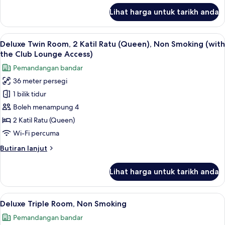
Universal
untuk
Lihat harga untuk tarikh anda
Design)
Deluxe
Twin
Room,
Lihat
Deluxe Twin Room, 2 Katil Ratu (Queen)
12
Non
Deluxe Twin Room, 2 Katil Ratu (Queen), Non Smoking (with
semua
Smoking
the Club Lounge Access)
(Luxury,
foto
Pemandangan bandar
Universal
untuk
Design)
36 meter persegi
Deluxe
1 bilik tidur
Twin
Room,
Boleh menampung 4
2
2 Katil Ratu (Queen)
Katil
Wi-Fi percuma
Ratu
Butiran
Butiran lanjut
(Queen),
selanjutnya
Non
untuk
Lihat harga untuk tarikh anda
Deluxe
Smoking
Twin
(with
Room,
Lihat
Deluxe Triple Room, Non Smoking | 1 bil
the
6
2
Deluxe Triple Room, Non Smoking
semua
Club
Katil
Pemandangan bandar
Ratu
foto
Lounge