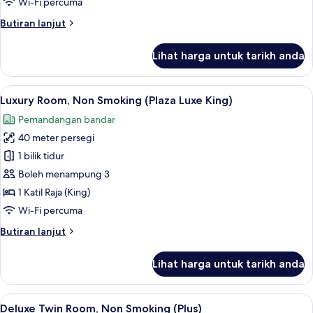
Wi-Fi percuma
Butiran
Butiran lanjut
selanjutnya
untuk
Lihat harga untuk tarikh anda
Luxury
Room,
Non
Lihat
Luxury Room, Non Smoking (Plaza Luxe Ki
5
Smoking
Luxury Room, Non Smoking (Plaza Luxe King)
semua
Pemandangan bandar
foto
40 meter persegi
untuk
Luxury
1 bilik tidur
Room,
Boleh menampung 3
Non
1 Katil Raja (King)
Smoking
Wi-Fi percuma
(Plaza
Butiran
Butiran lanjut
Luxe
selanjutnya
King)
untuk
Lihat harga untuk tarikh anda
Luxury
Room,
Non
Lihat
Deluxe Twin Room, Non Smoking (Plus) | 
6
Smoking
Deluxe Twin Room, Non Smoking (Plus)