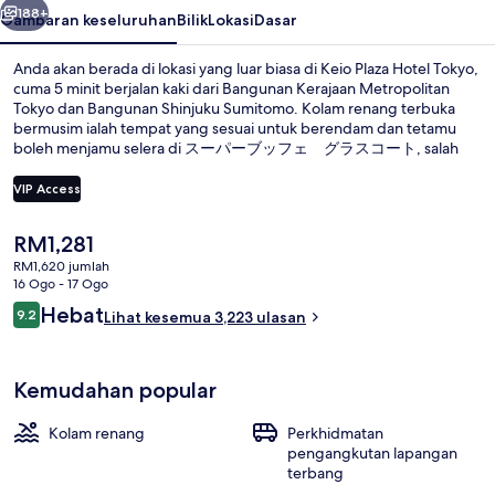
188+
Gambaran keseluruhan
Bilik
Lokasi
Dasar
Anda akan berada di lokasi yang luar biasa di Keio Plaza Hotel Tokyo,
cuma 5 minit berjalan kaki dari Bangunan Kerajaan Metropolitan
Tokyo dan Bangunan Shinjuku Sumitomo. Kolam renang terbuka
bermusim ialah tempat yang sesuai untuk berendam dan tetamu
boleh menjamu selera di スーパーブッフェ グラスコート, salah
sebuah 9 restoran, yang menyajikan masakan fusion dan dibuka
untuk sarapan, makan tengah hari dan makan malam. Sorotan lain di
VIP Access
hotel mewah ini termasuk 2 bar/ruang istirahat, pusat kecergasan,
dan pengangkutan ulang-alik taman tema. Penggembara lain
Harga
RM1,281
menggemari lokasi ini kerana terletak pada jarak berjalan kaki yang
1 bilik tidur, peti besi dalam bilik, rua
semasa
pendek dari pengangkutan awam: Stesen Tochomae terletak pada
RM1,620 jumlah
ialah
16 Ogo - 17 Ogo
jarak 2 minit sahaja dan Stesen Shinjuku-nishiguchi terletak pada
RM1,281
jarak 7 minit sahaja.
Ulasan
Hebat
9.2
Lihat kesemua 3,223 ulasan
9.2 daripada 10
Kemudahan popular
Kolam renang
Perkhidmatan
pengangkutan lapangan
terbang