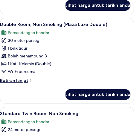
untuk
Lihat harga untuk tarikh anda
Bilik
Lihat
Double Room, Non Smoking (Plaza Luxe D
8
Double Room, Non Smoking (Plaza Luxe Double)
semua
Pemandangan bandar
foto
30 meter persegi
untuk
Double
1 bilik tidur
Room,
Boleh menampung 3
Non
1 Katil Kelamin (Double)
Smoking
Wi-Fi percuma
(Plaza
Butiran
Butiran lanjut
Luxe
selanjutnya
Double)
untuk
Lihat harga untuk tarikh anda
Double
Room,
Non
Lihat
1 bilik tidur, peti besi dalam bilik, rua
6
Smoking
Standard Twin Room, Non Smoking
semua
(Plaza
Pemandangan bandar
Luxe
foto
Double)
24 meter persegi
untuk