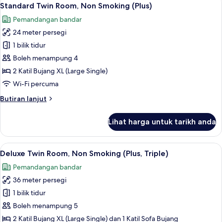
Lihat
8
Accessible,
Standard Twin Room, Non Smoking (Plus)
semua
Non
Pemandangan bandar
Smoking
foto
(Pure
24 meter persegi
untuk
Wellness
Standard
1 bilik tidur
Room)
Twin
Boleh menampung 4
Room,
2 Katil Bujang XL (Large Single)
Non
Wi-Fi percuma
Smoking
Butiran
Butiran lanjut
(Plus)
selanjutnya
untuk
Lihat harga untuk tarikh anda
Standard
Twin
Room,
Lihat
Deluxe Twin Room, Non Smoking (Plus, Tr
8
Non
Deluxe Twin Room, Non Smoking (Plus, Triple)
semua
Smoking
Pemandangan bandar
(Plus)
foto
36 meter persegi
untuk
Deluxe
1 bilik tidur
Twin
Boleh menampung 5
Room,
2 Katil Bujang XL (Large Single) dan 1 Katil Sofa Bujang