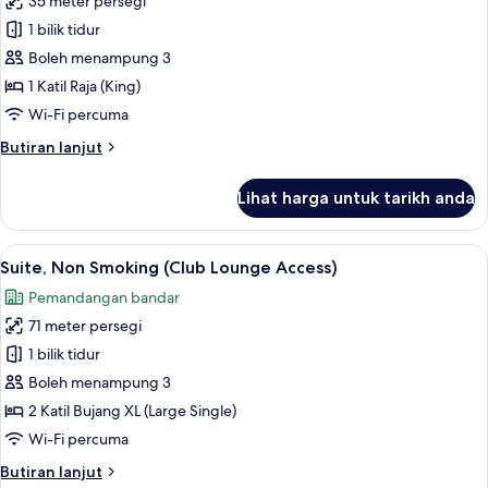
35 meter persegi
untuk
Access)
Deluxe
1 bilik tidur
Room
Boleh menampung 3
(Club
1 Katil Raja (King)
Lounge
Wi-Fi percuma
Access)
Butiran
Butiran lanjut
selanjutnya
untuk
Lihat harga untuk tarikh anda
Deluxe
Room
(Club
Lihat
Suite, Non Smoking (Club Lounge Access)
16
Lounge
Suite, Non Smoking (Club Lounge Access)
semua
Access)
Pemandangan bandar
foto
71 meter persegi
untuk
Suite,
1 bilik tidur
Non
Boleh menampung 3
Smoking
2 Katil Bujang XL (Large Single)
(Club
Wi-Fi percuma
Lounge
Butiran
Butiran lanjut
Access)