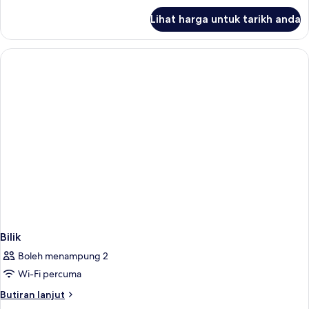
untuk
Lihat harga untuk tarikh anda
Deluxe
Twin
Room,
Non
Smoking
(Plus)
Bilik
Boleh menampung 2
Wi-Fi percuma
Butiran
Butiran lanjut
selanjutnya