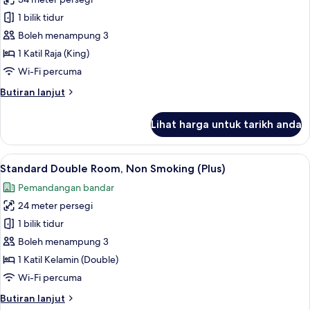
untuk
Superior
1 bilik tidur
Room
Boleh menampung 3
(Club
1 Katil Raja (King)
Lounge
Wi-Fi percuma
Access)
Butiran
Butiran lanjut
selanjutnya
untuk
Lihat harga untuk tarikh anda
Superior
Room
(Club
Lihat
1 bilik tidur, peti besi dalam bilik, rua
8
Lounge
Standard Double Room, Non Smoking (Plus)
semua
Access)
Pemandangan bandar
foto
24 meter persegi
untuk
Standard
1 bilik tidur
Double
Boleh menampung 3
Room,
1 Katil Kelamin (Double)
Non
Wi-Fi percuma
Smoking
Butiran
Butiran lanjut
(Plus)
selanjutnya