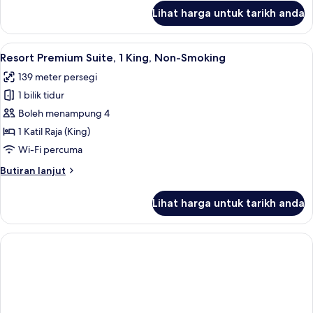
Non
untuk
Lihat harga untuk tarikh anda
Room,
Smoking
1
(Resort)
Katil
Lihat
Tilam berlapik, peti besi dalam bilik, 
9
Raja
Resort Premium Suite, 1 King, Non-Smoking
semua
(King),
139 meter persegi
Non
foto
Smoking
1 bilik tidur
untuk
(Resort)
Resort
Boleh menampung 4
Premium
1 Katil Raja (King)
Suite,
Wi-Fi percuma
1
Butiran
Butiran lanjut
King,
selanjutnya
Non-
untuk
Lihat harga untuk tarikh anda
Resort
Smoking
Premium
Suite,
1
King,
Non-
Smoking