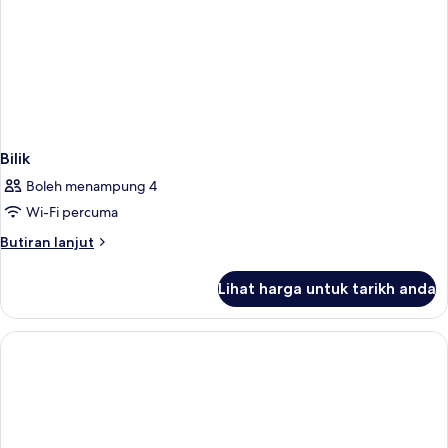
Bilik
Boleh menampung 4
Wi-Fi percuma
Butiran
Butiran lanjut
selanjutnya
untuk
Lihat harga untuk tarikh anda
Bilik