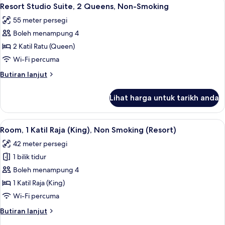
Lihat
5
1
Resort Studio Suite, 2 Queens, Non-Smoking
semua
King,
55 meter persegi
Non-
foto
Smoking
Boleh menampung 4
untuk
Resort
2 Katil Ratu (Queen)
Studio
Wi-Fi percuma
Suite,
Butiran
Butiran lanjut
2
selanjutnya
Queens,
untuk
Lihat harga untuk tarikh anda
Resort
Non-
Studio
Smoking
Suite,
Lihat
Tilam berlapik, peti besi dalam bilik, 
5
2
Room, 1 Katil Raja (King), Non Smoking (Resort)
semua
Queens,
42 meter persegi
Non-
foto
Smoking
1 bilik tidur
untuk
Room,
Boleh menampung 4
1
1 Katil Raja (King)
Katil
Wi-Fi percuma
Raja
Butiran
Butiran lanjut
(King),
selanjutnya