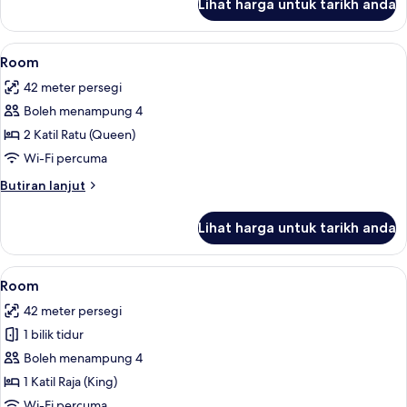
Lihat harga untuk tarikh anda
Room
Lihat
Tilam berlapik, peti besi dalam bilik, 
5
Room
semua
42 meter persegi
foto
Boleh menampung 4
untuk
Room
2 Katil Ratu (Queen)
Wi-Fi percuma
Butiran
Butiran lanjut
selanjutnya
untuk
Lihat harga untuk tarikh anda
Room
Lihat
Tilam berlapik, peti besi dalam bilik, 
4
Room
semua
42 meter persegi
foto
1 bilik tidur
untuk
Room
Boleh menampung 4
1 Katil Raja (King)
Wi-Fi percuma