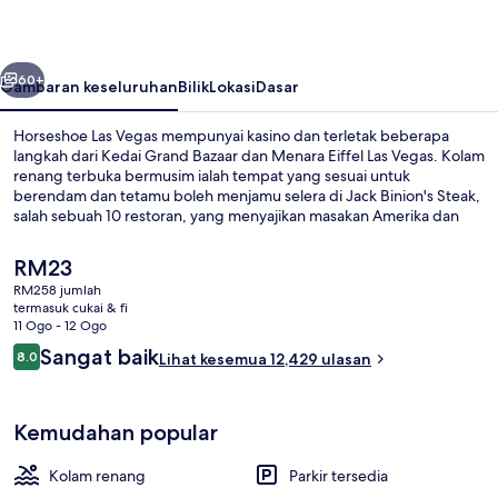
belumnya
Seterusnya
60+
Gambaran keseluruhan
Bilik
Lokasi
Dasar
Horseshoe Las Vegas mempunyai kasino dan terletak beberapa
langkah dari Kedai Grand Bazaar dan Menara Eiffel Las Vegas. Kolam
renang terbuka bermusim ialah tempat yang sesuai untuk
berendam dan tetamu boleh menjamu selera di Jack Binion's Steak,
salah sebuah 10 restoran, yang menyajikan masakan Amerika dan
dibuka untuk makan malam. Sorotan lain termasuk 2 bar/ruang
istirahat, bar tepi kolam, dan bar/deli snek. Katil yang selesa dan
Harga
RM23
lokasi mendapat pujian daripada pengembara lain. Hartanah ini
semasa
RM258 jumlah
terletak berdekatan dengan pengangkutan awam: jarak Stesen
ialah
termasuk cukai & fi
Flamingo - Caesars Palace Monorail ialah 8 minit dan Stesen Ballys
Tilam berlapik, peti besi dalam bilik, 
RM23
11 Ogo - 12 Ogo
and Paris Las Vegas Monorail ialah 8 minit.
Ulasan
Sangat baik
8.0
Lihat kesemua 12,429 ulasan
8.0 daripada 10
Kemudahan popular
Kolam renang
Parkir tersedia