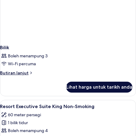
Bilik
Boleh menampung 3
Wi-Fi percuma
Butiran
Butiran lanjut
selanjutnya
untuk
Lihat harga untuk tarikh anda
Bilik
Lihat
Tilam berlapik, peti besi dalam bilik, 
5
Resort Executive Suite King Non-Smoking
semua
60 meter persegi
foto
1 bilik tidur
untuk
Resort
Boleh menampung 4