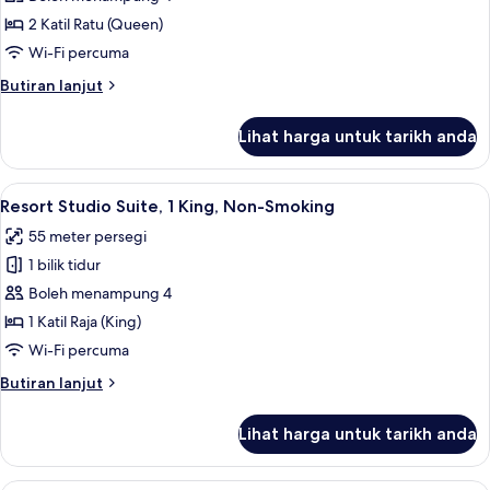
untuk
(Resort)
Room,
2 Katil Ratu (Queen)
2
Wi-Fi percuma
Katil
Butiran
Butiran lanjut
Ratu
selanjutnya
(Queen),
untuk
Lihat harga untuk tarikh anda
Room,
Non
2
Smoking
Katil
Lihat
Tilam berlapik, peti besi dalam bilik, 
(Resort)
5
Ratu
Resort Studio Suite, 1 King, Non-Smoking
semua
(Queen),
55 meter persegi
Non
foto
Smoking
1 bilik tidur
untuk
(Resort)
Resort
Boleh menampung 4
Studio
1 Katil Raja (King)
Suite,
Wi-Fi percuma
1
Butiran
Butiran lanjut
King,
selanjutnya
Non-
untuk
Lihat harga untuk tarikh anda
Resort
Smoking
Studio
Suite,
Tilam berlapik, peti besi dalam bilik, 