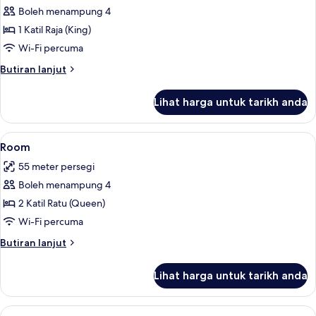
Room
Boleh menampung 4
1 Katil Raja (King)
Wi-Fi percuma
Butiran
Butiran lanjut
selanjutnya
untuk
Lihat harga untuk tarikh anda
Room
Lihat
Tilam berlapik, peti besi dalam bilik, 
5
Room
semua
55 meter persegi
foto
Boleh menampung 4
untuk
Room
2 Katil Ratu (Queen)
Wi-Fi percuma
Butiran
Butiran lanjut
selanjutnya
untuk
Lihat harga untuk tarikh anda
Room
Lihat
Tilam berlapik, peti besi dalam bilik, 