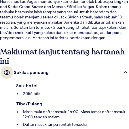
Horseshoe Las Vegas mempunyai kasino dan terletak beberapa langkah
dari Kedai Grand Bazaar dan Menara Eiffel Las Vegas. Kolam renang
terbuka bermusim ialah tempat yang sesuai untuk berendam dan
tetamu boleh menjamu selera di Jack Binion's Steak, salah sebuah 10
restoran, yang menyajikan masakan Amerika dan dibuka untuk makan
malam. Sorotan lain termasuk 2 bar/ruang istirahat, bar tepi kolam, dan
bar/deli snek. Katil yang selesa dan lokasi mendapat pujian daripada
pengembara lain. Hartanah ini terletak berdekatan dengan
pengangkutan awam: jarak Stesen Flamingo - Caesars Palace Monorail
ialah 8 minit dan Stesen Ballys and Paris Las Vegas Monorail ialah 8 minit.
Maklumat lanjut tentang hartanah
ini
Sekilas pandang
Saiz hotel
2056 bilik
Tiba/Pulang
Masa mula daftar masuk: 16:00; Masa tamat daftar masuk:
12:00 tengah malam
Daftar masuk tanpa sentuh tersedia