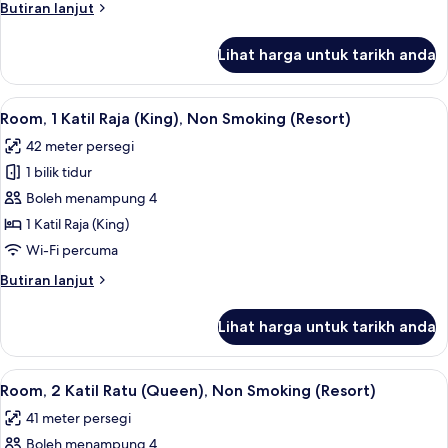
Butiran
Butiran lanjut
selanjutnya
untuk
Lihat harga untuk tarikh anda
Bilik
Lihat
Tilam berlapik, peti besi dalam bilik, 
4
Room, 1 Katil Raja (King), Non Smoking (Resort)
semua
42 meter persegi
foto
1 bilik tidur
untuk
Room,
Boleh menampung 4
1
1 Katil Raja (King)
Katil
Wi-Fi percuma
Raja
Butiran
Butiran lanjut
(King),
selanjutnya
Non
untuk
Lihat harga untuk tarikh anda
Room,
Smoking
1
(Resort)
Katil
Lihat
Tilam berlapik, peti besi dalam bilik, 
4
Raja
Room, 2 Katil Ratu (Queen), Non Smoking (Resort)
semua
(King),
41 meter persegi
Non
foto
Smoking
Boleh menampung 4