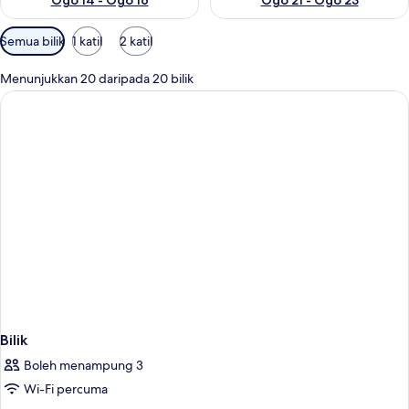
Ogo 14 - Ogo 16
Ogo 21 - Ogo 23
Penapis
Semua bilik
1 katil
2 katil
yang
tersedia
Menunjukkan 20 daripada 20 bilik
untuk
bilik
Bilik
Boleh menampung 3
Wi-Fi percuma