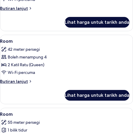
Butiran
Butiran lanjut
selanjutnya
untuk
Lihat harga untuk tarikh anda
Room
Lihat
Tilam berlapik, peti besi dalam bilik, 
4
Room
semua
42 meter persegi
foto
Boleh menampung 4
untuk
Room
2 Katil Ratu (Queen)
Wi-Fi percuma
Butiran
Butiran lanjut
selanjutnya
untuk
Lihat harga untuk tarikh anda
Room
Lihat
Tilam berlapik, peti besi dalam bilik, 
5
Room
semua
55 meter persegi
foto
1 bilik tidur
untuk