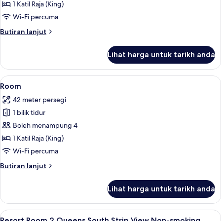
Executive
1 Katil Raja (King)
Suite
Wi-Fi percuma
King
Butiran
Butiran lanjut
Non-
selanjutnya
Smoking
untuk
Lihat harga untuk tarikh anda
Resort
Executive
Suite
Lihat
Tilam berlapik, peti besi dalam bilik, 
4
King
Room
semua
Non-
42 meter persegi
Smoking
foto
1 bilik tidur
untuk
Room
Boleh menampung 4
1 Katil Raja (King)
Wi-Fi percuma
Butiran
Butiran lanjut
selanjutnya
untuk
Lihat harga untuk tarikh anda
Room
Lihat
Tilam berlapik, peti besi dalam bilik, 
4
Resort Room 2 Queens South Strip View Non-smoking