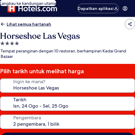
Langkau ke kandungan utama
Dapatkan aplikasi
Lihat semua hartanah
Horseshoe Las Vegas
Hartanah
4.0
Tempat peranginan dengan 10 restoran, berhampiran Kedai Grand
bintang
Bazaar
Pilih tarikh untuk melihat harga
Ingin ke mana?
Tarikh
Pengembara