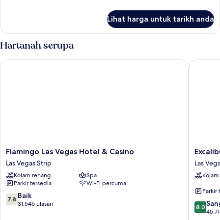
on
selanjutnya
Arrival)
untuk
Lihat harga untuk tarikh anda
Room
(Room
Type
Hartanah serupa
Assigned
on
Flamingo Las Vegas Hotel & Casino
Excalibu
Arrival)
Flamingo
Excalibu
Flamingo Las Vegas Hotel & Casino
Excali
Las
Hotel
Las Vegas Strip
Las Vega
Vegas
&
Kolam renang
Spa
Kolam
Hotel
Casino
Parkir tersedia
Wi-Fi percuma
&
Las
Parkir 
Casino
Vegas
7.8
Baik
7.8
8.0
Las
Strip
San
daripada
31,546 ulasan
8.0
daripad
Vegas
45,71
10,