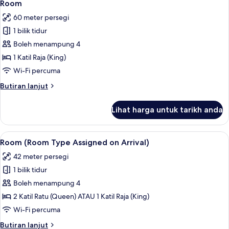
5
Room
semua
60 meter persegi
foto
1 bilik tidur
untuk
Room
Boleh menampung 4
1 Katil Raja (King)
Wi-Fi percuma
Butiran
Butiran lanjut
selanjutnya
untuk
Lihat harga untuk tarikh anda
Room
Lihat
Room (Room Type Assigned on Arrival)
5
Room (Room Type Assigned on Arrival)
semua
42 meter persegi
foto
1 bilik tidur
untuk
Room
Boleh menampung 4
(Room
2 Katil Ratu (Queen) ATAU 1 Katil Raja (King)
Type
Wi-Fi percuma
Assigned
Butiran
Butiran lanjut