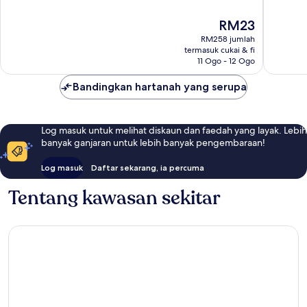
10,
Strip
Baik,
Sangat
31,546
Harga
RM23
Baik,
ulasan
ialah
45,714
RM258 jumlah
RM23
ulasan
termasuk cukai & fi
11 Ogo - 12 Ogo
Bandingkan hartanah yang serupa
Log masuk untuk melihat diskaun dan faedah yang layak. Lebih
banyak ganjaran untuk lebih banyak pengembaraan!
Log masuk
Daftar sekarang, ia percuma
Tentang kawasan sekitar