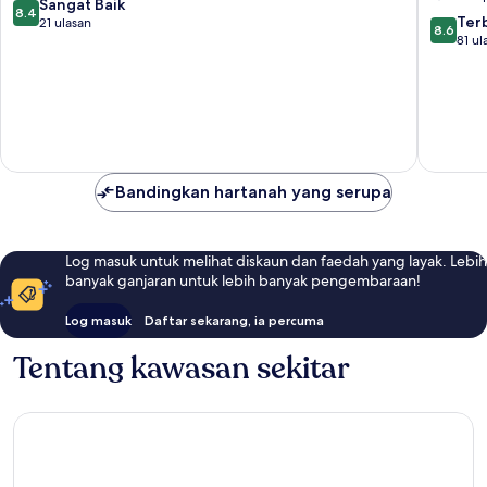
8.4
Sangat Baik
8.4
8.6
Ter
daripada
21 ulasan
8.6
daripad
81 ul
10,
10,
Sangat
Terbaik,
Baik,
81
21
ulasan
ulasan
Bandingkan hartanah yang serupa
Log masuk untuk melihat diskaun dan faedah yang layak. Lebih
banyak ganjaran untuk lebih banyak pengembaraan!
Log masuk
Daftar sekarang, ia percuma
Tentang kawasan sekitar