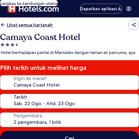
Langkau ke kandungan utama
Dapatkan aplikasi
Lihat semua hartanah
Camaya Coast Hotel
Hartanah
3.5
Hotel berhadapan pantai di Mariveles dengan taman air percuma, spa
bintang
Pilih tarikh untuk melihat harga
Ingin ke mana?
Tarikh
Pengembara
Cari