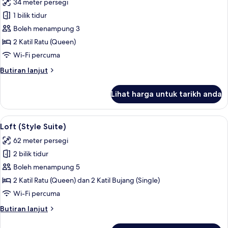
34 meter persegi
foto
1 bilik tidur
untuk
Deluxe
Boleh menampung 3
Twin
2 Katil Ratu (Queen)
Room,
Wi-Fi percuma
2
Butiran
Butiran lanjut
Katil
selanjutnya
Ratu
untuk
Lihat harga untuk tarikh anda
Deluxe
(Queen)
Twin
Room,
Lihat
Loft (Style Suite) | Peti besi dalam bili
2
2
Loft (Style Suite)
semua
Katil
62 meter persegi
Ratu
foto
(Queen)
2 bilik tidur
untuk
Loft
Boleh menampung 5
(Style
2 Katil Ratu (Queen) dan 2 Katil Bujang (Single)
Suite)
Wi-Fi percuma
Butiran
Butiran lanjut
selanjutnya
untuk