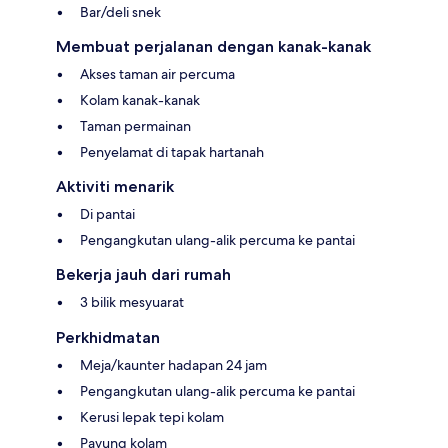
Bar/deli snek
Membuat perjalanan dengan kanak-kanak
Akses taman air percuma
Kolam kanak-kanak
Taman permainan
Penyelamat di tapak hartanah
Aktiviti menarik
Di pantai
Pengangkutan ulang-alik percuma ke pantai
Bekerja jauh dari rumah
3 bilik mesyuarat
Perkhidmatan
Meja/kaunter hadapan 24 jam
Pengangkutan ulang-alik percuma ke pantai
Kerusi lepak tepi kolam
Payung kolam