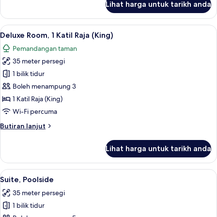
Lihat harga untuk tarikh anda
Loft
(Style
Suite)
Lihat
Deluxe Room, 1 Katil Raja (King) | Peti 
3
Deluxe Room, 1 Katil Raja (King)
semua
Pemandangan taman
foto
35 meter persegi
untuk
Deluxe
1 bilik tidur
Room,
Boleh menampung 3
1
1 Katil Raja (King)
Katil
Wi-Fi percuma
Raja
Butiran
Butiran lanjut
(King)
selanjutnya
untuk
Lihat harga untuk tarikh anda
Deluxe
Room,
1
Lihat
Suite, Poolside | Peti besi dalam bilik,
2
Katil
Suite, Poolside
semua
Raja
35 meter persegi
(King)
foto
1 bilik tidur
untuk