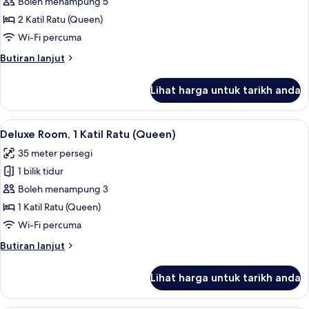
Suite,
Boleh menampung 5
Poolside
2 Katil Ratu (Queen)
Wi-Fi percuma
Butiran
Butiran lanjut
selanjutnya
untuk
Lihat harga untuk tarikh anda
Suite,
Poolside
Lihat
Deluxe Room, 1 Katil Ratu (Queen) | Pet
2
Deluxe Room, 1 Katil Ratu (Queen)
semua
35 meter persegi
foto
1 bilik tidur
untuk
Deluxe
Boleh menampung 3
Room,
1 Katil Ratu (Queen)
1
Wi-Fi percuma
Katil
Butiran
Butiran lanjut
Ratu
selanjutnya
(Queen)
untuk
Lihat harga untuk tarikh anda
Deluxe
Room,
1