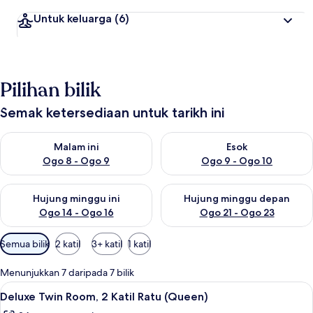
Untuk keluarga
(6)
Pilihan bilik
Semak ketersediaan untuk tarikh ini
Semak ketersediaan untuk malam ini Ogo 8 - Ogo 9
Semak ketersediaan untuk es
Malam ini
Esok
Ogo 8 - Ogo 9
Ogo 9 - Ogo 10
Semak ketersediaan untuk hujung minggu ini Ogo 14 - Ogo 16
Semak ketersediaan untuk hu
Hujung minggu ini
Hujung minggu depan
Ogo 14 - Ogo 16
Ogo 21 - Ogo 23
Penapis
Semua bilik
2 katil
3+ katil
1 katil
yang
tersedia
Menunjukkan 7 daripada 7 bilik
untuk
Lihat
Deluxe Twin Room, 2 Katil Ratu (Queen) 
3
Deluxe Twin Room, 2 Katil Ratu (Queen)
bilik
semua