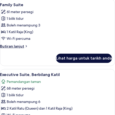
Lihat
Family Suite | Peti besi dalam bilik, me
5
Katil
Family Suite
semua
Ratu
61 meter persegi
(Queen)
foto
1 bilik tidur
untuk
Family
Boleh menampung 3
Suite
1 Katil Raja (King)
Wi-Fi percuma
Butiran
Butiran lanjut
selanjutnya
untuk
Lihat harga untuk tarikh anda
Family
Suite
Lihat
Executive Suite, Berbilang Katil | Peti 
1
Executive Suite, Berbilang Katil
semua
Pemandangan taman
foto
68 meter persegi
untuk
Executive
1 bilik tidur
Suite,
Boleh menampung 6
Berbilang
2 Katil Ratu (Queen) dan 1 Katil Raja (King)
Katil