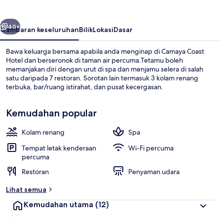
belumnya
Seterusnya
40+
Gambaran keseluruhan
Bilik
Lokasi
Dasar
Bawa keluarga bersama apabila anda menginap di Camaya Coast
Hotel dan berseronok di taman air percuma.Tetamu boleh
memanjakan diri dengan urut di spa dan menjamu selera di salah
satu daripada 7 restoran. Sorotan lain termasuk 3 kolam renang
terbuka, bar/ruang istirahat, dan pusat kecergasan.
Kemudahan popular
Kolam renang
Spa
Taman air
Tempat letak kenderaan
Wi-Fi percuma
percuma
Restoran
Penyaman udara
Lihat semua
Kemudahan utama
(12)