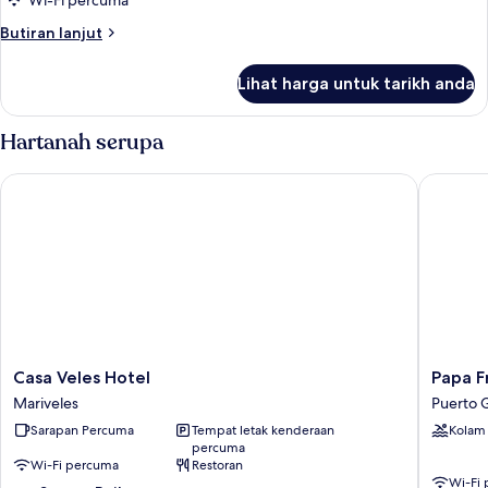
Wi-Fi percuma
Butiran
Butiran lanjut
selanjutnya
untuk
Lihat harga untuk tarikh anda
Executive
Suite,
Berbilang
Hartanah serupa
Katil
Casa Veles Hotel
Papa Fre
Casa
Papa
Casa Veles Hotel
Papa F
Veles
Fred's
Mariveles
Puerto 
Hotel
Beach
Sarapan Percuma
Tempat letak kenderaan
Kolam
Mariveles
Resort
percuma
Puerto
Wi-Fi percuma
Restoran
Galera
Wi-Fi