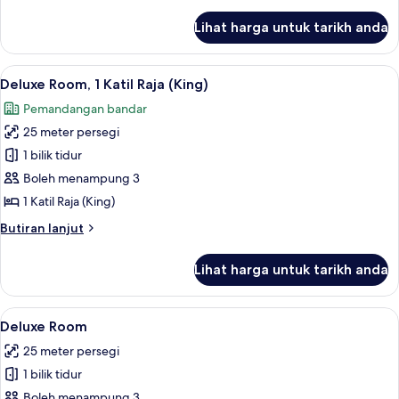
selanjutnya
(King),
untuk
Lihat harga untuk tarikh anda
Premium
Ocean
Room,
View
1
Lihat
Peti besi dalam bilik, langsir/tirai gelap
6
Katil
Deluxe Room, 1 Katil Raja (King)
semua
Raja
Pemandangan bandar
(King),
foto
Ocean
25 meter persegi
untuk
View
Deluxe
1 bilik tidur
Room,
Boleh menampung 3
1
1 Katil Raja (King)
Katil
Butiran
Butiran lanjut
Raja
selanjutnya
(King)
untuk
Lihat harga untuk tarikh anda
Deluxe
Room,
1
Lihat
Peti besi dalam bilik, langsir/tirai gelap
4
Katil
Deluxe Room
semua
Raja
25 meter persegi
(King)
foto
1 bilik tidur
untuk
Deluxe
Boleh menampung 3