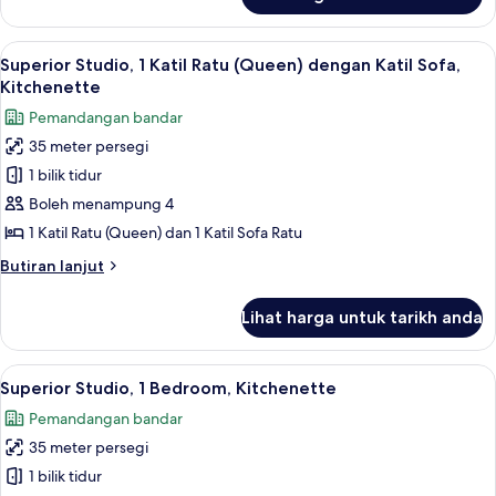
Deluxe
Ocean
Room,
View
1
Lihat
Superior Studio, 1 Katil Ratu (Queen) de
(Newly
8
Katil
Superior Studio, 1 Katil Ratu (Queen) dengan Katil Sofa,
semua
Raja
Renovated)
Kitchenette
(King),
foto
Pemandangan bandar
Partial
untuk
Ocean
35 meter persegi
Superior
View
1 bilik tidur
Studio,
(Newly
Renovated)
1
Boleh menampung 4
Katil
1 Katil Ratu (Queen) dan 1 Katil Sofa Ratu
Ratu
Butiran
Butiran lanjut
(Queen)
selanjutnya
dengan
untuk
Lihat harga untuk tarikh anda
Superior
Katil
Studio,
Sofa,
1
Lihat
Superior Studio, 1 Bedroom, Kitchenette 
Kitchenette
7
Katil
Superior Studio, 1 Bedroom, Kitchenette
semua
Ratu
Pemandangan bandar
(Queen)
foto
dengan
35 meter persegi
untuk
Katil
Superior
1 bilik tidur
Sofa,