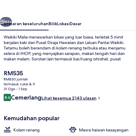
belumnya
Seterusnya
83+
Gambaran keseluruhan
Bilik
Lokasi
Dasar
Waikiki Malia menawarkan lokasi yang luar biasa, terletak 5 minit
berjalan kaki dari Pusat Diraja Hawaiian dan Laluan Pantai Waikiki.
Tetamu boleh berendam di kolam renang terbuka atau menjamu
selera di IHOP, yang menyajikan sarapan, makan tengah hari dan
makan malam. Sorotan lain termasuk bar/ruang istirahat, pusat
kecergasan, dan tab panas. Pengembara lain menyukai kakitangan
dan lokasi.
Harga
RM535
semasa
RM830 jumlah
ialah
termasuk cukai & fi
Pantai berhampiran, pasir putih, tuala
RM535
31 Ogo - 1 Sep
Ulasan
Cemerlang
8.6
Lihat kesemua 2,143 ulasan
8.6 daripada 10
Kemudahan popular
Kolam renang
Mesra haiwan kesayangan