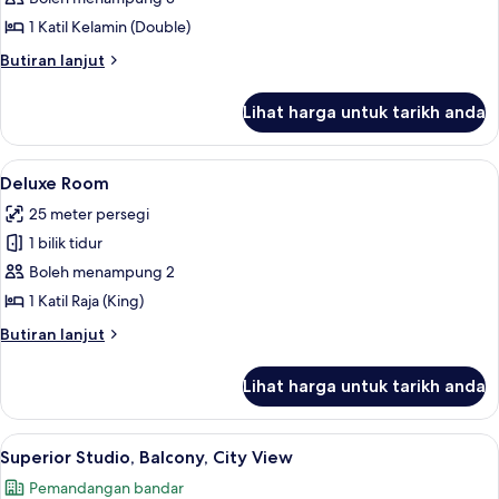
Room
1 Katil Kelamin (Double)
Butiran
Butiran lanjut
selanjutnya
untuk
Lihat harga untuk tarikh anda
Deluxe
Room
Lihat
Peti besi dalam bilik, langsir/tirai gelap
4
Deluxe Room
semua
25 meter persegi
foto
1 bilik tidur
untuk
Deluxe
Boleh menampung 2
Room
1 Katil Raja (King)
Butiran
Butiran lanjut
selanjutnya
untuk
Lihat harga untuk tarikh anda
Deluxe
Room
Lihat
Superior Studio, Balcony, City View | Pe
6
Superior Studio, Balcony, City View
semua
Pemandangan bandar
foto