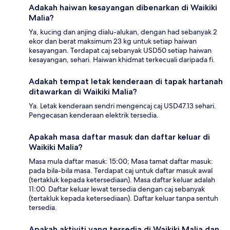
Adakah haiwan kesayangan dibenarkan di Waikiki
Malia?
Ya, kucing dan anjing dialu-alukan, dengan had sebanyak 2
ekor dan berat maksimum 23 kg untuk setiap haiwan
kesayangan. Terdapat caj sebanyak USD50 setiap haiwan
kesayangan, sehari. Haiwan khidmat terkecuali daripada fi.
Adakah tempat letak kenderaan di tapak hartanah
ditawarkan di Waikiki Malia?
Ya. Letak kenderaan sendri mengencaj caj USD47.13 sehari.
Pengecasan kenderaan elektrik tersedia.
Apakah masa daftar masuk dan daftar keluar di
Waikiki Malia?
Masa mula daftar masuk: 15:00; Masa tamat daftar masuk:
pada bila-bila masa. Terdapat caj untuk daftar masuk awal
(tertakluk kepada ketersediaan). Masa daftar keluar adalah
11:00. Daftar keluar lewat tersedia dengan caj sebanyak
(tertakluk kepada ketersediaan). Daftar keluar tanpa sentuh
tersedia.
Apakah aktiviti yang tersedia di Waikiki Malia dan