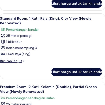
(Double),
untuk
Lihat harga untuk tarikh anda
Standard
City
Room,
View
2
Lihat
Peti besi dalam bilik, langsir/tirai gelap
11
Katil
Standard Room, 1 Katil Raja (King), City View (Newly
semua
Kelamin
Renovated)
(Double),
foto
Pemandangan bandar
City
untuk
View
25 meter persegi
Standard
1 bilik tidur
Room,
1
Boleh menampung 3
Katil
1 Katil Raja (King)
Raja
Butiran
Butiran lanjut
(King),
selanjutnya
City
untuk
Lihat harga untuk tarikh anda
Standard
View
Room,
(Newly
1
Lihat
Peti besi dalam bilik, langsir/tirai gelap
Renovated)
12
Katil
Premium Room, 2 Katil Kelamin (Double), Partial Ocean
semua
Raja
View (Newly Renovated)
(King),
foto
Pemandangan sebahagian lautan
City
untuk
View
25 meter persegi