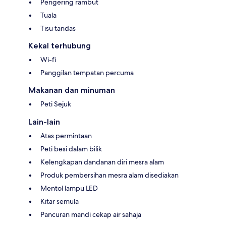
Pengering rambut
Tuala
Tisu tandas
Kekal terhubung
Wi-fi
Panggilan tempatan percuma
Makanan dan minuman
Peti Sejuk
Lain-lain
Atas permintaan
Peti besi dalam bilik
Kelengkapan dandanan diri mesra alam
Produk pembersihan mesra alam disediakan
Mentol lampu LED
Kitar semula
Pancuran mandi cekap air sahaja