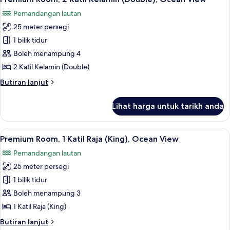
semua
Pemandangan lautan
foto
25 meter persegi
untuk
Premium
1 bilik tidur
Room,
Boleh menampung 4
2
2 Katil Kelamin (Double)
Katil
Butiran
Butiran lanjut
Kelamin
selanjutnya
(Double),
untuk
Lihat harga untuk tarikh anda
Premium
Ocean
Room,
View
2
Lihat
Peti besi dalam bilik, langsir/tirai gelap
7
Katil
Premium Room, 1 Katil Raja (King), Ocean View
semua
Kelamin
Pemandangan lautan
(Double),
foto
Ocean
25 meter persegi
untuk
View
Premium
1 bilik tidur
Room,
Boleh menampung 3
1
1 Katil Raja (King)
Katil
Butiran
Butiran lanjut
Raja