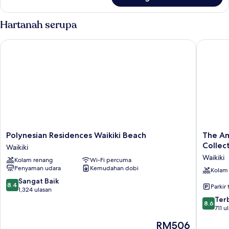
Superior
Studio,
Balcony,
Hartanah serupa
City
View
Polynesian Residences Waikiki Beach
The Amba
Polynesian
The
Polynesian Residences Waikiki Beach
The Am
Residences
Ambass
Collec
Waikiki
Waikiki
Hotel
Waikiki
Kolam renang
Wi-Fi percuma
Beach
of
Penyaman udara
Kemudahan dobi
Waikiki
Waikiki,
Kolam
Tapestr
8.4
Sangat Baik
8.4
Parkir 
Collecti
daripada
1,324 ulasan
by
10,
8.6
Ter
8.6
Hilton
Sangat
daripad
711 u
Waikiki
Baik,
10,
Harga
RM506
1,324
Terbaik,