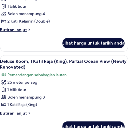
Premium
(Newly
1 bilik tidur
Room,
Renovated)
2
Boleh menampung 4
Katil
2 Katil Kelamin (Double)
Kelamin
Butiran
Butiran lanjut
(Double),
selanjutnya
Partial
untuk
Lihat harga untuk tarikh anda
Premium
Ocean
Room,
View
2
Lihat
Peti besi dalam bilik, langsir/tirai gelap
(Newly
11
Katil
Deluxe Room, 1 Katil Raja (King), Partial Ocean View (Newly
semua
Kelamin
Renovated)
Renovated)
(Double),
foto
Pemandangan sebahagian lautan
Partial
untuk
Ocean
25 meter persegi
Deluxe
View
1 bilik tidur
Room,
(Newly
Renovated)
1
Boleh menampung 3
Katil
1 Katil Raja (King)
Raja
Butiran
Butiran lanjut
(King),
selanjutnya
Partial
untuk
Lihat harga untuk tarikh anda