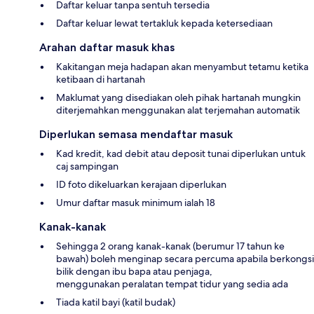
Daftar keluar tanpa sentuh tersedia
Daftar keluar lewat tertakluk kepada ketersediaan
Arahan daftar masuk khas
Kakitangan meja hadapan akan menyambut tetamu ketika
ketibaan di hartanah
Maklumat yang disediakan oleh pihak hartanah mungkin
diterjemahkan menggunakan alat terjemahan automatik
Diperlukan semasa mendaftar masuk
Kad kredit, kad debit atau deposit tunai diperlukan untuk
caj sampingan
ID foto dikeluarkan kerajaan diperlukan
Umur daftar masuk minimum ialah 18
Kanak-kanak
Sehingga 2 orang kanak-kanak (berumur 17 tahun ke
bawah) boleh menginap secara percuma apabila berkongsi
bilik dengan ibu bapa atau penjaga,
menggunakan peralatan tempat tidur yang sedia ada
Tiada katil bayi (katil budak)