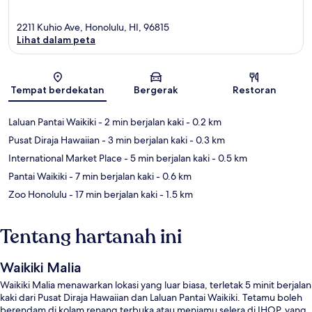
2211 Kuhio Ave, Honolulu, HI, 96815
Lihat dalam peta
Peta
Tempat berdekatan
Bergerak
Restoran
Laluan Pantai Waikiki
- 2 min berjalan kaki
- 0.2 km
Pusat Diraja Hawaiian
- 3 min berjalan kaki
- 0.3 km
International Market Place
- 5 min berjalan kaki
- 0.5 km
Pantai Waikiki
- 7 min berjalan kaki
- 0.6 km
Zoo Honolulu
- 17 min berjalan kaki
- 1.5 km
Tentang hartanah ini
Waikiki Malia
Waikiki Malia menawarkan lokasi yang luar biasa, terletak 5 minit berjalan
kaki dari Pusat Diraja Hawaiian dan Laluan Pantai Waikiki. Tetamu boleh
berendam di kolam renang terbuka atau menjamu selera di IHOP, yang