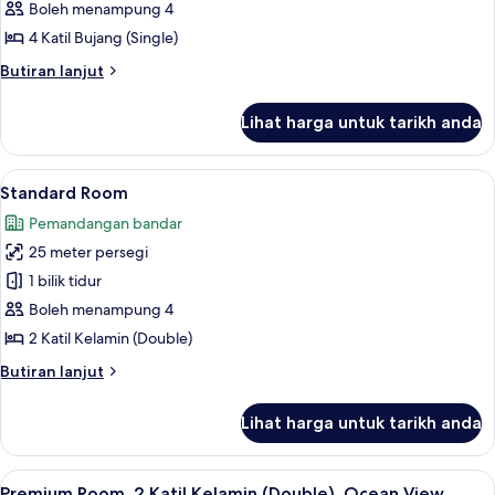
Studio,
Kitchenette
Boleh menampung 4
1
4 Katil Bujang (Single)
Bedroom,
Butiran
Butiran lanjut
Kitchenette
selanjutnya
untuk
Lihat harga untuk tarikh anda
Superior
Studio,
1
Lihat
Peti besi dalam bilik, langsir/tirai gelap
7
Bedroom,
Standard Room
semua
Kitchenette
Pemandangan bandar
foto
25 meter persegi
untuk
Standard
1 bilik tidur
Room
Boleh menampung 4
2 Katil Kelamin (Double)
Butiran
Butiran lanjut
selanjutnya
untuk
Lihat harga untuk tarikh anda
Standard
Room
Lihat
Peti besi dalam bilik, langsir/tirai gelap
12
Premium Room, 2 Katil Kelamin (Double), Ocean View