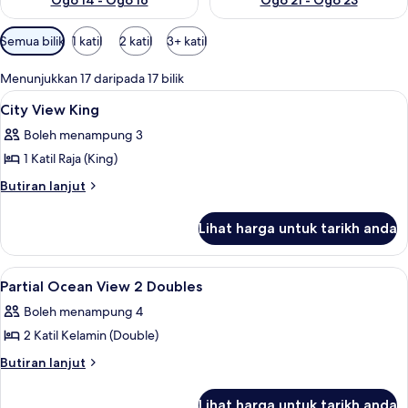
Ogo 14 - Ogo 16
Ogo 21 - Ogo 23
Penapis
Semua bilik
1 katil
2 katil
3+ katil
yang
tersedia
Menunjukkan 17 daripada 17 bilik
untuk
Lihat
Peti besi dalam bilik, langsir/tirai gelap
8
City View King
bilik
semua
Boleh menampung 3
foto
1 Katil Raja (King)
untuk
City
Butiran
Butiran lanjut
selanjutnya
View
untuk
King
Lihat harga untuk tarikh anda
City
View
King
Lihat
Peti besi dalam bilik, langsir/tirai gelap
8
Partial Ocean View 2 Doubles
semua
Boleh menampung 4
foto
2 Katil Kelamin (Double)
untuk
Partial
Butiran
Butiran lanjut
selanjutnya
Ocean
untuk
View
Lihat harga untuk tarikh anda