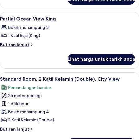
Partial
2
Ocean
Doubles
View
Lihat
Peti besi dalam bilik, langsir/tirai gelap
8
2
Partial Ocean View King
semua
Doubles
Boleh menampung 3
foto
1 Katil Raja (King)
untuk
Partial
Butiran
Butiran lanjut
selanjutnya
Ocean
untuk
View
Lihat harga untuk tarikh anda
Partial
King
Ocean
View
Lihat
Peti besi dalam bilik, langsir/tirai gelap
11
King
Standard Room, 2 Katil Kelamin (Double), City View
semua
Pemandangan bandar
foto
25 meter persegi
untuk
Standard
1 bilik tidur
Room,
Boleh menampung 4
2
2 Katil Kelamin (Double)
Katil
Butiran
Butiran lanjut
Kelamin
selanjutnya