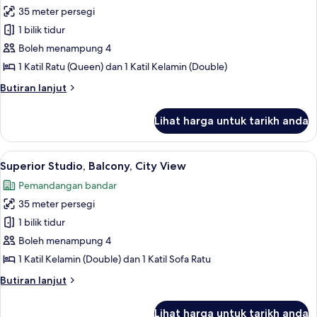
35 meter persegi
untuk
Superior
1 bilik tidur
Studio,
Boleh menampung 4
Balcony,
1 Katil Ratu (Queen) dan 1 Katil Kelamin (Double)
City
Butiran
Butiran lanjut
View
selanjutnya
untuk
Lihat harga untuk tarikh anda
Superior
Studio,
Balcony,
Lihat
Superior Studio, Balcony, City View | Pe
4
City
Superior Studio, Balcony, City View
semua
View
Pemandangan bandar
foto
35 meter persegi
untuk
Superior
1 bilik tidur
Studio,
Boleh menampung 4
Balcony,
1 Katil Kelamin (Double) dan 1 Katil Sofa Ratu
City
Butiran
Butiran lanjut
View
selanjutnya
untuk
Lihat harga untuk tarikh anda