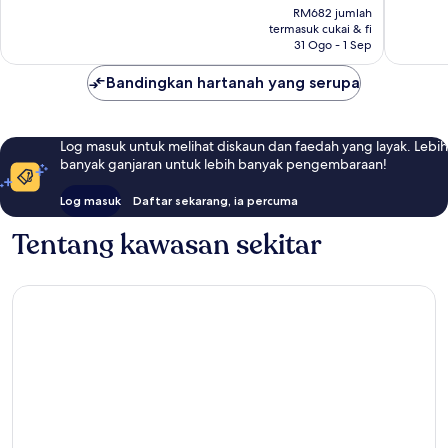
ialah
ulasan
711
RM682 jumlah
RM506
termasuk cukai & fi
ulasan
31 Ogo - 1 Sep
Bandingkan hartanah yang serupa
Log masuk untuk melihat diskaun dan faedah yang layak. Lebih
banyak ganjaran untuk lebih banyak pengembaraan!
Log masuk
Daftar sekarang, ia percuma
Tentang kawasan sekitar