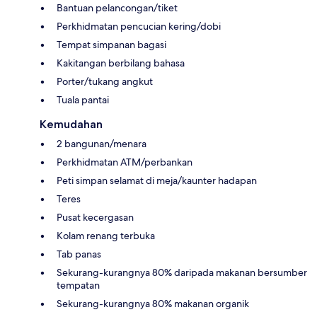
Bantuan pelancongan/tiket
Perkhidmatan pencucian kering/dobi
Tempat simpanan bagasi
Kakitangan berbilang bahasa
Porter/tukang angkut
Tuala pantai
Kemudahan
2 bangunan/menara
Perkhidmatan ATM/perbankan
Peti simpan selamat di meja/kaunter hadapan
Teres
Pusat kecergasan
Kolam renang terbuka
Tab panas
Sekurang-kurangnya 80% daripada makanan bersumber
tempatan
Sekurang-kurangnya 80% makanan organik