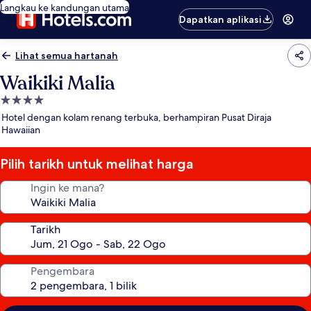
Langkau ke kandungan utama
Dapatkan aplikasi
Lihat semua hartanah
Waikiki Malia
Hartanah
4.0
Hotel dengan kolam renang terbuka, berhampiran Pusat Diraja
bintang
Hawaiian
Pilih tarikh untuk melihat harga
Ingin ke mana?
Tarikh
Pengembara