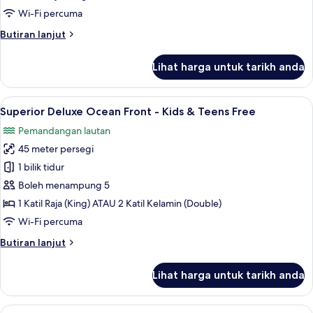
Ocean
Wi-Fi percuma
Front
Butiran
Butiran lanjut
-
selanjutnya
King
untuk
Lihat harga untuk tarikh anda
Size
Superior
Honeymoon
Bed
Suite
Lihat
Pemandangan dari bilik
8
Ocean
Superior Deluxe Ocean Front - Kids & Teens Free
semua
Front
Pemandangan lautan
-
foto
King
45 meter persegi
untuk
Size
Superior
1 bilik tidur
Bed
Deluxe
Boleh menampung 5
Ocean
1 Katil Raja (King) ATAU 2 Katil Kelamin (Double)
Front
Wi-Fi percuma
-
Butiran
Butiran lanjut
Kids
selanjutnya
&
untuk
Lihat harga untuk tarikh anda
Teens
Superior
Deluxe
Free
Ocean
Lihat
Superior Governor Suite Ocean View - 