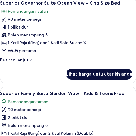
9
Front
Superior Governor Suite Ocean View - King Size Bed
semua
-
Pemandangan lautan
Kids
foto
&
90 meter persegi
untuk
Teens
Superior
1 bilik tidur
Free
Governor
Boleh menampung 5
Suite
1 Katil Raja (King) dan 1 Katil Sofa Bujang XL
Ocean
Wi-Fi percuma
View
Butiran
Butiran lanjut
-
selanjutnya
King
untuk
Lihat harga untuk tarikh anda
Size
Superior
Governor
Bed
Suite
Lihat
Superior Family Suite Garden View - K
12
Ocean
Superior Family Suite Garden View - Kids & Teens Free
semua
View
Pemandangan taman
-
foto
King
90 meter persegi
untuk
Size
Superior
2 bilik tidur
Bed
Family
Boleh menampung 6
Suite
1 Katil Raja (King) dan 2 Katil Kelamin (Double)