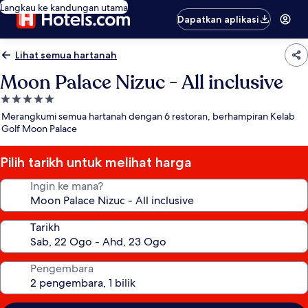
Langkau ke kandungan utama
Dapatkan aplikasi
Lihat semua hartanah
Moon Palace Nizuc - All inclusive
Hartanah
5.0
Merangkumi semua hartanah dengan 6 restoran, berhampiran Kelab
bintang
Golf Moon Palace
Pilih tarikh untuk melihat harga
Ingin ke mana?
Tarikh
Pengembara