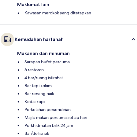
Maklumat lain
Kawasan merokok yang ditetapkan
Kemudahan hartanah
Makanan dan minuman
Sarapan bufet percuma
6 restoran
4 bar/ruang istirahat
Bar tepi kolam
Bar renang naik
Kedai kopi
Perkelahan persendirian
Majlis makan percuma setiap hari
Perkhidmatan bilik 24 jam
Bar/deli snek