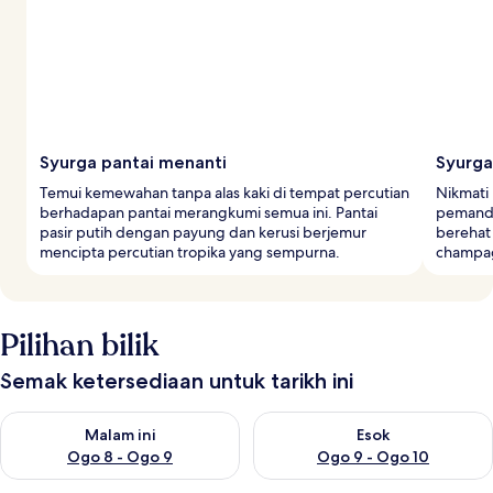
Syurga pantai menanti
Syurg
Temui kemewahan tanpa alas kaki di tempat percutian
Nikmati
berhadapan pantai merangkumi semua ini. Pantai
pemanda
pasir putih dengan payung dan kerusi berjemur
berehat 
mencipta percutian tropika yang sempurna.
champag
Pilihan bilik
Semak ketersediaan untuk tarikh ini
Semak ketersediaan untuk malam ini Ogo 8 - Ogo 9
Semak ketersediaan untuk es
Malam ini
Esok
Ogo 8 - Ogo 9
Ogo 9 - Ogo 10