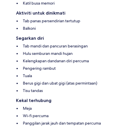
Katil busa memori
Aktiviti untuk dinikmati
Tab panas persendirian tertutup
Balkoni
Segarkan diri
Tab mandi dan pancuran berasingan
Hulu semburan mandi hujan
Kelengkapan dandanan diri percuma
Pengering rambut
Tuala
Berus gigi dan ubat gigi (atas permintaan)
Tisu tandas
Kekal terhubung
Meja
Wi-fi percuma
Panggilan jarak jauh dan tempatan percuma