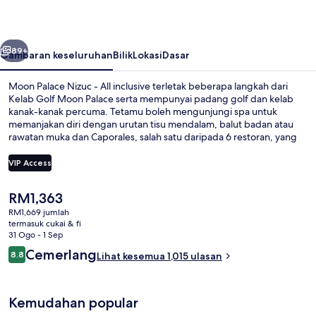
-
All
belumnya
Seterusnya
inclusive
89+
Gambaran keseluruhan
Bilik
Lokasi
Dasar
Moon Palace Nizuc - All inclusive terletak beberapa langkah dari
Kelab Golf Moon Palace serta mempunyai padang golf dan kelab
kanak-kanak percuma. Tetamu boleh mengunjungi spa untuk
memanjakan diri dengan urutan tisu mendalam, balut badan atau
rawatan muka dan Caporales, salah satu daripada 6 restoran, yang
menyajikan masakan Mexico dan dibuka untuk sarapan dan makan
malam. Sorotan lain di hartanah mewah ini termasuk 3 kolam renang
VIP Access
terbuka, bar tepi kolam, dan pusat kecergasan. Pengembara lain
memuji tentang kolam renang and perkhidmatan bilik.
Harga
RM1,363
Pemandangan udara
semasa
RM1,669 jumlah
ialah
termasuk cukai & fi
RM1,363
31 Ogo - 1 Sep
Ulasan
Cemerlang
8.8
Lihat kesemua 1,015 ulasan
8.8 daripada 10
Kemudahan popular