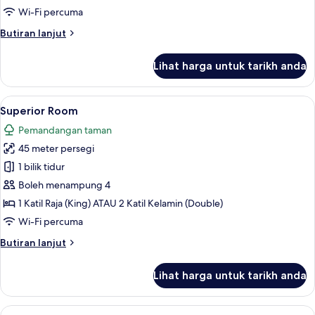
Garden
Wi-Fi percuma
View
Butiran
Butiran lanjut
-
selanjutnya
Kids
untuk
Lihat harga untuk tarikh anda
&
Superior
Family
Teens
Suite
Lihat
Peralatan tempat tidur premium, geba
Free
4
Garden
Superior Room
semua
View
Pemandangan taman
-
foto
Kids
45 meter persegi
untuk
&
Superior
1 bilik tidur
Teens
Room
Free
Boleh menampung 4
1 Katil Raja (King) ATAU 2 Katil Kelamin (Double)
Wi-Fi percuma
Butiran
Butiran lanjut
selanjutnya
untuk
Lihat harga untuk tarikh anda
Superior
Room
Lihat
Signature Villa | Peralatan tempat ti