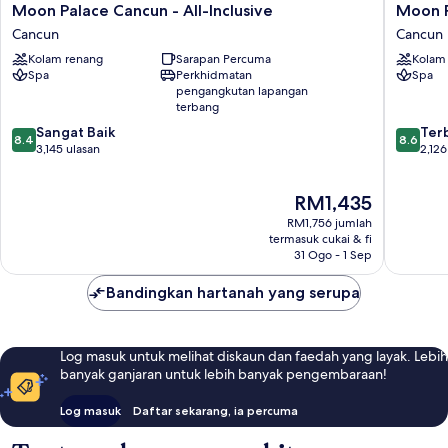
Moon
Moon
Moon Palace Cancun - All-Inclusive
Moon P
Palace
Palace
Cancun
Cancun
Cancun
The
Kolam renang
Sarapan Percuma
Kolam
-
Grand
Spa
Perkhidmatan
Spa
All-
Cancun
pengangkutan lapangan
Inclusive
-
terbang
Cancun
All-
8.4
8.6
Sangat Baik
Ter
inclusive
8.4
8.6
daripada
daripad
3,145 ulasan
2,126
Cancun
10,
10,
Sangat
Terbaik,
Harga
RM1,435
Baik,
2,126
ialah
3,145
ulasan
RM1,756 jumlah
RM1,435
ulasan
termasuk cukai & fi
31 Ogo - 1 Sep
Bandingkan hartanah yang serupa
Log masuk untuk melihat diskaun dan faedah yang layak. Lebih
banyak ganjaran untuk lebih banyak pengembaraan!
Log masuk
Daftar sekarang, ia percuma