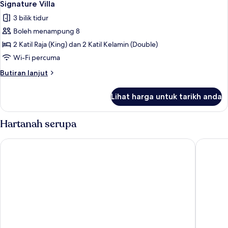
17
Signature Villa
semua
3 bilik tidur
foto
Boleh menampung 8
untuk
Signature
2 Katil Raja (King) dan 2 Katil Kelamin (Double)
Villa
Wi-Fi percuma
Butiran
Butiran lanjut
selanjutnya
untuk
Lihat harga untuk tarikh anda
Signature
Villa
Hartanah serupa
Moon Palace Cancun - All-Inclusive
Moon Pal