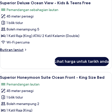
Lihat
8
View
Superior Deluxe Ocean View - Kids & Teens Free
semua
-
Pemandangan sebahagian lautan
Kids
foto
&
45 meter persegi
untuk
Teens
Superior
1 bilik tidur
Free
Deluxe
Boleh menampung 5
Ocean
1 Katil Raja (King) ATAU 2 Katil Kelamin (Double)
View
Wi-Fi percuma
-
Butiran
Butiran lanjut
Kids
selanjutnya
&
untuk
Lihat harga untuk tarikh anda
Teens
Superior
Deluxe
Free
Ocean
Lihat
Peralatan tempat tidur premium, geba
8
View
Superior Honeymoon Suite Ocean Front - King Size Bed
semua
-
Pemandangan lautan
Kids
foto
&
45 meter persegi
untuk
Teens
Superior
1 bilik tidur
Free
Honeymoon
Boleh menampung 2
Suite
1 Katil Raja (King)