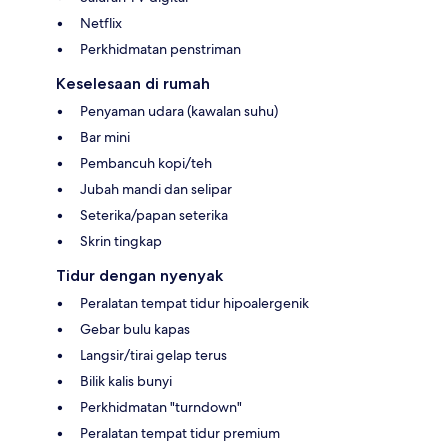
Netflix
Perkhidmatan penstriman
Keselesaan di rumah
Penyaman udara (kawalan suhu)
Bar mini
Pembancuh kopi/teh
Jubah mandi dan selipar
Seterika/papan seterika
Skrin tingkap
Tidur dengan nyenyak
Peralatan tempat tidur hipoalergenik
Gebar bulu kapas
Langsir/tirai gelap terus
Bilik kalis bunyi
Perkhidmatan "turndown"
Peralatan tempat tidur premium