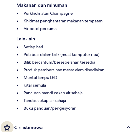
Makanan dan minuman
Perkhidmatan Champagne
Khidmat penghantaran makanan tempatan
Air botol percuma
Lain-lain
Setiap hari
Peti besi dalam bilik (muat komputer riba)
Bilik bercantum/bersebelahan tersedia
Produk pembersihan mesra alam disediakan
Mentol lampu LED
Kitar semula
Pancuran mandi cekap air sahaja
Tandas cekap air sahaja
Buku panduan/pengesyoran
Ciri istimewa