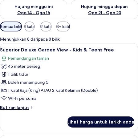
Semak ketersediaan untuk hujung minggu ini Ogo 14 - Ogo 16
Semak ketersediaan untuk hu
Hujung minggu ini
Hujung minggu depan
Ogo 14 - Ogo 16
Ogo 21 - Ogo 23
Penapis
Semua bilik
1 katil
2 katil
3+ katil
yang
tersedia
Menunjukkan 8 daripada 8 bilik
untuk
Lihat
Peralatan tempat tidur premium, geba
8
Superior Deluxe Garden View - Kids & Teens Free
bilik
semua
Pemandangan taman
foto
45 meter persegi
untuk
Superior
1 bilik tidur
Deluxe
Boleh menampung 5
Garden
1 Katil Raja (King) ATAU 2 Katil Kelamin (Double)
View
Wi-Fi percuma
-
Butiran
Butiran lanjut
Kids
selanjutnya
&
untuk
Lihat harga untuk tarikh anda
Teens
Superior
Deluxe
Free
Garden
Superior Deluxe Ocean View - Kids & T