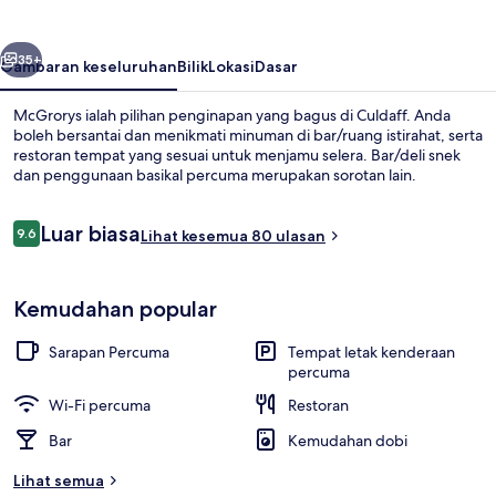
belumnya
Seterusnya
35+
Gambaran keseluruhan
Bilik
Lokasi
Dasar
McGrorys ialah pilihan penginapan yang bagus di Culdaff. Anda
boleh bersantai dan menikmati minuman di bar/ruang istirahat, serta
restoran tempat yang sesuai untuk menjamu selera. Bar/deli snek
dan penggunaan basikal percuma merupakan sorotan lain.
Ulasan
Luar biasa
9.6
Lihat kesemua 80 ulasan
9.6 daripada 10
Pantai berhampiran, pasir putih
Kemudahan popular
Sarapan Percuma
Tempat letak kenderaan
percuma
Wi-Fi percuma
Restoran
Bar
Kemudahan dobi
Lihat semua