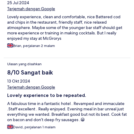
25 Jul 2024
Terjemah dengan Google
Lovely experience, clean and comfortable, nice Battered cod
and chips in the restaurant, friendly staff, nice relaxed
atmosphere. Maybe some of the younger bar staff should get
more experience or training in making cocktails. But I really
enjoyed my stay at McGrorys
Brian, perjalanan 2 malam
Ulasan yang disahkan
8/10 Sangat baik
13 Okt 2024
Terjemah dengan Google
Lovely experience to be repeated.
A fabulous time in a fantastic hotel . Revamped and immaculate
.Staff excellent . Really enjoyed. Evening meal in bar unreal just
everything we wanted. Breakfast good but not its best. Cook fat
on bacon and don’t deep fry sausages .😀
David, perjalanan 1 malam