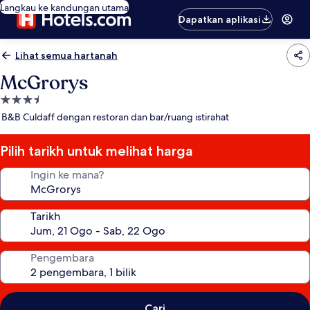
Langkau ke kandungan utama
Dapatkan aplikasi
Lihat semua hartanah
McGrorys
Hartanah
3.5
B&B Culdaff dengan restoran dan bar/ruang istirahat
bintang
Pilih tarikh untuk melihat harga
Ingin ke mana?
Tarikh
Pengembara
Cari