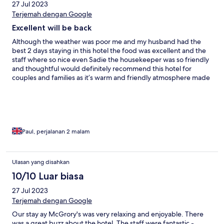
27 Jul 2023
Terjemah dengan Google
Excellent will be back
Although the weather was poor me and my husband had the
best 2 days staying in this hotel the food was excellent and the
staff where so nice even Sadie the housekeeper was so friendly
and thoughtful would definitely recommend this hotel for
couples and families as it’s warm and friendly atmosphere made
our stay so worthwhile and we hope to return in the future
would also like to point out the hotel is so central to everything
from the famine village to Malin head for all to explore and
beach is one of the best I’ve ever seen
Paul, perjalanan 2 malam
Ulasan yang disahkan
10/10 Luar biasa
27 Jul 2023
Terjemah dengan Google
Our stay ay McGrory's was very relaxing and enjoyable. There
was a great buzz about the hotel. The staff were fantastic -