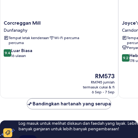
Corcreggan
Joyce's
Corcreggan Mill
Joyce'
Mill
Inishow
Dunfanaghy
Carndo
Dunfanaghy
Carndo
Tempat letak kenderaan
Wi-Fi percuma
Tempat
percuma
percu
Penya
9.4
Luar Biasa
9.4
9.2
Heb
daripada
16 ulasan
9.2
daripad
178 u
10,
10,
Luar
Hebat,
Biasa,
Harga
RM573
178
16
ialah
RM745 jumlah
ulasan
ulasan
RM573
termasuk cukai & fi
6 Sep - 7 Sep
Bandingkan hartanah yang serupa
Log masuk untuk melihat diskaun dan faedah yang layak. Lebih
banyak ganjaran untuk lebih banyak pengembaraan!