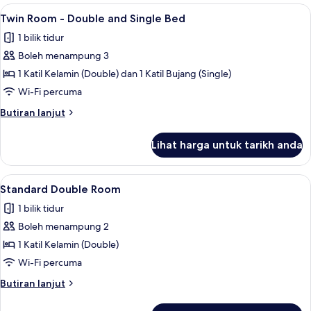
untuk
Lihat
Twin Room - Double and Single Bed | M
4
Twin Room - Double and Single Bed
bilik
semua
1 bilik tidur
foto
Boleh menampung 3
untuk
Twin
1 Katil Kelamin (Double) dan 1 Katil Bujang (Single)
Room
Wi-Fi percuma
-
Butiran
Butiran lanjut
Double
selanjutnya
and
untuk
Lihat harga untuk tarikh anda
Twin
Single
Room
Bed
-
Lihat
Standard Double Room | Meja, seterika
4
Double
Standard Double Room
semua
and
1 bilik tidur
Single
foto
Bed
Boleh menampung 2
untuk
Standard
1 Katil Kelamin (Double)
Double
Wi-Fi percuma
Room
Butiran
Butiran lanjut
selanjutnya
untuk