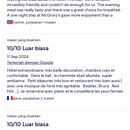
incredibly friendly and couldn't do enough for us. The evening
meal was really tasty and there was a great choice for breakfast.
A one night stay at McGrory's gave more enjoyment than a
week's break at a big, lifeless hotel.
Carmel, perjalanan 1 malam
Ulasan yang disahkan
10/10 Luar biasa
11 Sep 2024
Terjemah dengan Google
Hôtel extraordinaire, très belle décoration, chambre cosy et
confortable . Dans le hall , la cheminée était allumée, super
ambiance . Petit déjeuner très bon et restaurant très bien aussi (
avec une musique de fond très agréable : Beatles, Bruce , Red
Hot…). Je reviendrai avec plaisir et le conseillerai les yeux fermés
.
alexis, perjalanan 2 malam
Ulasan yang disahkan
10/10 Luar biasa