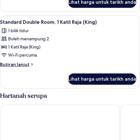
Lihat harga untuk tarikh anda
Standard
Double
Room
Lihat
Standard Double Room, 1 Katil Raja (Ki
4
Standard Double Room, 1 Katil Raja (King)
semua
1 bilik tidur
foto
Boleh menampung 2
untuk
Standard
1 Katil Raja (King)
Double
Wi-Fi percuma
Room,
Butiran
Butiran lanjut
1
selanjutnya
Katil
untuk
Lihat harga untuk tarikh anda
Standard
Raja
Double
(King)
Room,
Hartanah serupa
1
Katil
Corcreggan Mill
Joyce's 
Raja
(King)