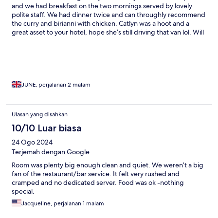
and we had breakfast on the two mornings served by lovely
polite staff. We had dinner twice and can throughly recommend
the curry and birianni with chicken. Catlyn was a hoot and a
great asset to your hotel, hope she’s still driving that van lol. Will
be back. Thanks🍷
JUNE, perjalanan 2 malam
Ulasan yang disahkan
10/10 Luar biasa
24 Ogo 2024
Terjemah dengan Google
Room was plenty big enough clean and quiet. We weren’t a big
fan of the restaurant/bar service. It felt very rushed and
cramped and no dedicated server. Food was ok -nothing
special.
Jacqueline, perjalanan 1 malam