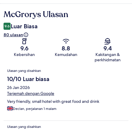
McGrorys Ulasan
Ulasan
Luar Biasa
9.6
80 ulasan
9.6
8.8
9.4
Kebersihan
Kemudahan
Kakitangan &
perkhidmatan
Ulasan
Ulasan yang disahkan
10/10 Luar biasa
26 Jan 2026
Terjemah dengan Google
Very friendly, small hotel with great food and drink
Declan, perjalanan 1 malam
Ulasan yang disahkan