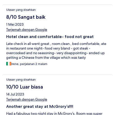
Ulasan yang disahkan
8/10 Sangat baik
1 Mei 2023
Terjemah dengan Google
Hotel clean and comfortable- food not great
Late check in all went great , room clean , bed comfortable, ate
in restaurant one night- food very bland - got steak -
overcooked and no seasoning- very disappointing- ended up
getting a Chinese from the village which was tasty
Irene, perjalanan 2 malam
Ulasan yang disahkan
10/10 Luar biasa
14 Jul 2023
Terjemah dengan Google
Another great stay at McGrory’s!!!!
Had a fabulous two night stay in McGrory’s. Room was super