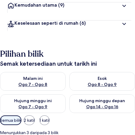
Kemudahan utama
(9)
Keselesaan seperti di rumah
(6)
Pilihan bilik
Semak ketersediaan untuk tarikh ini
Semak ketersediaan untuk malam ini Ogo 7 - Ogo 8
Semak ketersediaan untuk es
Malam ini
Esok
Ogo 7 - Ogo 8
Ogo 8 - Ogo 9
Semak ketersediaan untuk hujung minggu ini Ogo 7 - Ogo 9
Semak ketersediaan untuk hu
Hujung minggu ini
Hujung minggu depan
Ogo 7 - Ogo 9
Ogo 14 - Ogo 16
Penapis
Semua bilik
2 katil
1 katil
yang
tersedia
Menunjukkan 3 daripada 3 bilik