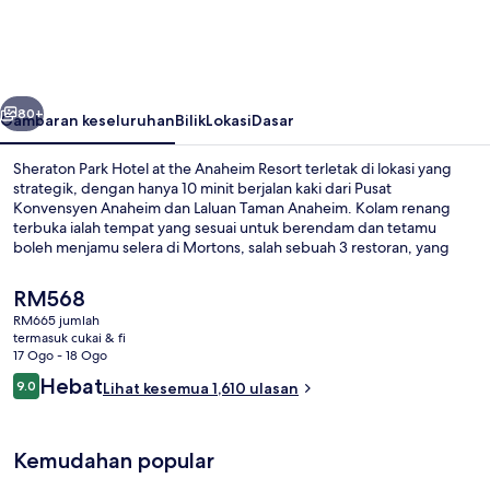
Hotel
at
the
belumnya
Seterusnya
Anaheim
80+
Gambaran keseluruhan
Bilik
Lokasi
Dasar
Resort
Sheraton Park Hotel at the Anaheim Resort terletak di lokasi yang
strategik, dengan hanya 10 minit berjalan kaki dari Pusat
Konvensyen Anaheim dan Laluan Taman Anaheim. Kolam renang
terbuka ialah tempat yang sesuai untuk berendam dan tetamu
boleh menjamu selera di Mortons, salah sebuah 3 restoran, yang
menyajikan masakan Amerika dan dibuka untuk makan malam.
Sorotan lain termasuk 2 bar/ruang istirahat, bar tepi kolam, dan
Harga
RM568
pusat kecergasan 24 jam. Kakitangan dan lokasi mendapat pujian
semasa
RM665 jumlah
daripada pengembara lain.
ialah
termasuk cukai & fi
Bahagian luar
RM568
17 Ogo - 18 Ogo
Ulasan
Hebat
9.0
Lihat kesemua 1,610 ulasan
9.0 daripada 10
Kemudahan popular