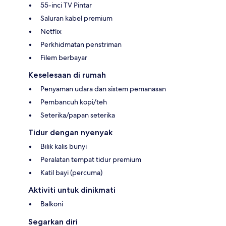
55-inci TV Pintar
Saluran kabel premium
Netflix
Perkhidmatan penstriman
Filem berbayar
Keselesaan di rumah
Penyaman udara dan sistem pemanasan
Pembancuh kopi/teh
Seterika/papan seterika
Tidur dengan nyenyak
Bilik kalis bunyi
Peralatan tempat tidur premium
Katil bayi (percuma)
Aktiviti untuk dinikmati
Balkoni
Segarkan diri