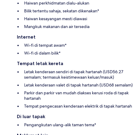
Haiwan perkhidmatan dialu-alukan
Bilik tertentu sahaja, sekatan dikenakan*
Haiwan kesayangan mesti diawasi
Mangkuk makanan dan air tersedia
Internet
Wi-fi di tempat awam*
Wi-fi di dalam bilik*
Tempat letak kereta
Letak kenderaan sendiri di tapak hartanah (USD56.27
semalam; termasuk keistimewaan keluar/masuk)
Letak kenderaan valet di tapak hartanah (USD68 semalam)
Parkir dan parkir van mudah diakses kerusi roda di tapak
hartanah
Tempat pengecasan kenderaan elektrik di tapak hartanah
Di luar tapak
Pengangkutan ulang-alik taman tema*