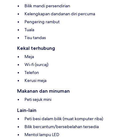
Bilik mandi persendirian
Kelengkapan dandanan diri percuma
Pengering rambut
Tuala
Tisu tandas
Kekal terhubung
Meja
Wi-fi (surcaj)
Telefon
Kerusi meja
Makanan dan minuman
Peti sejuk mini
Lain-lain
Peti besi dalam bilik (muat komputer riba)
Bilik bercantum/bersebelahan tersedia
Mentol lampu LED