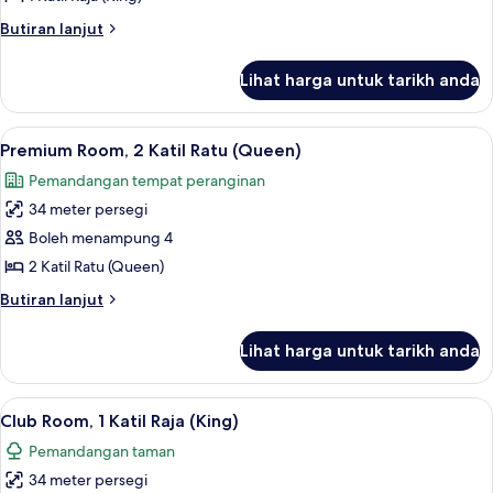
Room,
Butiran
Butiran lanjut
1
selanjutnya
untuk
Katil
Lihat harga untuk tarikh anda
Club
Raja
Room,
(King)
1
Lihat
Peralatan tempat tidur premium, peti b
18
Katil
Premium Room, 2 Katil Ratu (Queen)
semua
Raja
Pemandangan tempat peranginan
(King)
foto
34 meter persegi
untuk
Premium
Boleh menampung 4
Room,
2 Katil Ratu (Queen)
2
Butiran
Butiran lanjut
Katil
selanjutnya
Ratu
untuk
Lihat harga untuk tarikh anda
Premium
(Queen)
Room,
2
Lihat
Club Room, 1 Katil Raja (King) | Perala
17
Katil
Club Room, 1 Katil Raja (King)
semua
Ratu
Pemandangan taman
(Queen)
foto
34 meter persegi
untuk