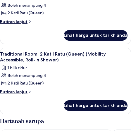
(Hearing
Boleh menampung 4
untuk
Accessible)
Traditional
2 Katil Ratu (Queen)
Room,
Butiran
Butiran lanjut
2
selanjutnya
untuk
Katil
Lihat harga untuk tarikh anda
Traditional
Ratu
Room,
(Queen)
2
Lihat
Peralatan tempat tidur premium, peti b
6
(Hearing
Katil
Traditional Room, 2 Katil Ratu (Queen) (Mobility
semua
Ratu
Accessible)
Accessible, Roll-in Shower)
(Queen)
foto
1 bilik tidur
(Hearing
untuk
Accessible)
Boleh menampung 4
Traditional
2 Katil Ratu (Queen)
Room,
2
Butiran
Butiran lanjut
selanjutnya
Katil
untuk
Ratu
Lihat harga untuk tarikh anda
Traditional
(Queen)
Room,
(Mobility
2
Hartanah serupa
Katil
Accessible,
Ratu