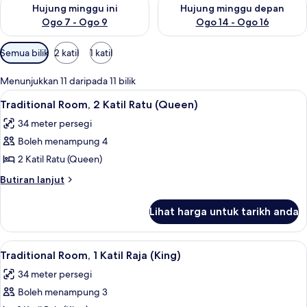
Semak ketersediaan untuk hujung minggu ini Ogo 7 - Ogo 9
Semak ketersediaan untuk hu
Hujung minggu ini
Hujung minggu depan
Ogo 7 - Ogo 9
Ogo 14 - Ogo 16
Penapis
Semua bilik
2 katil
1 katil
yang
tersedia
Menunjukkan 11 daripada 11 bilik
untuk
Lihat
Kolam renang terbuka, payung kolam, 
17
Traditional Room, 2 Katil Ratu (Queen)
bilik
semua
34 meter persegi
foto
Boleh menampung 4
untuk
Traditional
2 Katil Ratu (Queen)
Room,
Butiran
Butiran lanjut
2
selanjutnya
untuk
Katil
Lihat harga untuk tarikh anda
Traditional
Ratu
Room,
(Queen)
2
Lihat
Peralatan tempat tidur premium, peti b
17
Katil
Traditional Room, 1 Katil Raja (King)
semua
Ratu
34 meter persegi
(Queen)
foto
Boleh menampung 3
untuk