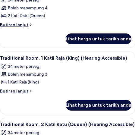
34 meter persegi
untuk
Boleh menampung 4
Traditional
2 Katil Ratu (Queen)
Room,
2
Butiran
Butiran lanjut
selanjutnya
Katil
untuk
Ratu
Lihat harga untuk tarikh anda
Traditional
(Queen)
Room,
(Mobility
2
Lihat
Peralatan tempat tidur premium, peti b
9
Katil
Accessible,
Traditional Room, 1 Katil Raja (King) (Hearing Accessible)
semua
Ratu
Tub)
34 meter persegi
(Queen)
foto
(Mobility
Boleh menampung 3
untuk
Accessible,
Traditional
1 Katil Raja (King)
Tub)
Room,
Butiran
Butiran lanjut
1
selanjutnya
untuk
Katil
Lihat harga untuk tarikh anda
Traditional
Raja
Room,
(King)
1
Lihat
Peralatan tempat tidur premium, peti b
7
(Hearing
Katil
Traditional Room, 2 Katil Ratu (Queen) (Hearing Accessible)
semua
Raja
Accessible)
34 meter persegi
(King)
foto