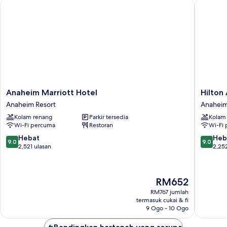
Roll-
Anaheim Marriott Hotel
Hilton A
(Queen)
in
(Mobility
Shower)
Accessible,
Roll-
in
Shower)
Anaheim
Hilton
Anaheim Marriott Hotel
Hilton
Marriott
Anahei
Anaheim Resort
Anaheim
Hotel
Anahei
Kolam renang
Parkir tersedia
Kolam
Anaheim
Resort
Wi-Fi percuma
Restoran
Wi-Fi
Resort
9.0
9.0
Hebat
Heb
9.0
9.0
daripada
daripad
2,521 ulasan
2,25
10,
10,
Hebat,
Hebat,
2,521
2,252
Harga
RM652
ulasan
ulasan
ialah
RM767 jumlah
RM652
termasuk cukai & fi
9 Ogo - 10 Ogo