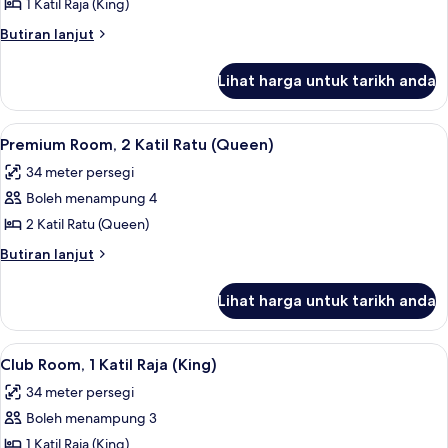
Traditional
1 Katil Raja (King)
Room,
Butiran
Butiran lanjut
1
selanjutnya
untuk
Katil
Lihat harga untuk tarikh anda
Traditional
Raja
Room,
(King)
1
Lihat
Peralatan tempat tidur premium, peti b
18
Katil
Premium Room, 2 Katil Ratu (Queen)
semua
Raja
34 meter persegi
(King)
foto
Boleh menampung 4
untuk
Premium
2 Katil Ratu (Queen)
Room,
Butiran
Butiran lanjut
2
selanjutnya
untuk
Katil
Lihat harga untuk tarikh anda
Premium
Ratu
Room,
(Queen)
2
Lihat
Peralatan tempat tidur premium, peti b
18
Katil
Club Room, 1 Katil Raja (King)
semua
Ratu
34 meter persegi
(Queen)
foto
Boleh menampung 3
untuk
Club
1 Katil Raja (King)