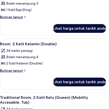
Club
Boleh menampung 3
Room,
1 Katil Raja (King)
1
Butiran
Butiran lanjut
Katil
selanjutnya
Raja
untuk
Lihat harga untuk tarikh anda
Club
(King)
Room,
1
Lihat
Kolam renang terbuka, payung kolam, 
14
Katil
Room, 2 Katil Kelamin (Double)
semua
Raja
34 meter persegi
(King)
foto
Boleh menampung 4
untuk
Room,
2 Katil Kelamin (Double)
2
Butiran
Butiran lanjut
Katil
selanjutnya
untuk
Kelamin
Lihat harga untuk tarikh anda
Room,
(Double)
2
Katil
Lihat
Peralatan tempat tidur premium, peti b
8
Kelamin
Traditional Room, 2 Katil Ratu (Queen) (Mobility
semua
(Double)
Accessible, Tub)
foto