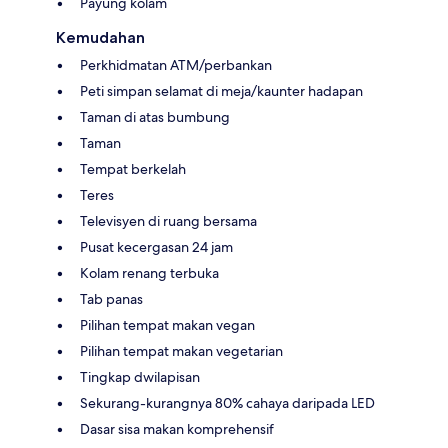
Payung kolam
Kemudahan
Perkhidmatan ATM/perbankan
Peti simpan selamat di meja/kaunter hadapan
Taman di atas bumbung
Taman
Tempat berkelah
Teres
Televisyen di ruang bersama
Pusat kecergasan 24 jam
Kolam renang terbuka
Tab panas
Pilihan tempat makan vegan
Pilihan tempat makan vegetarian
Tingkap dwilapisan
Sekurang-kurangnya 80% cahaya daripada LED
Dasar sisa makan komprehensif