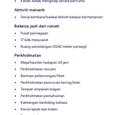
Kanak-kanak menginap secara percuma
Aktiviti menarik
Denai kembara/basikal Aktiviti belayar berhampiran
Bekerja jauh dari rumah
Pusat perniagaan
17 bilik mesyuarat
Ruang persidangan (3242 meter persegi)
Perkhidmatan
Meja/kaunter hadapan 24 jam
Perkhidmatan rencam
Bantuan pelancongan/tiket
Perkhidmatan pencucian kering/dobi
Tempat simpanan bagasi
Perkhidmatan perkahwinan
Kakitangan berbilang bahasa
Kerusi lepak tepi kolam