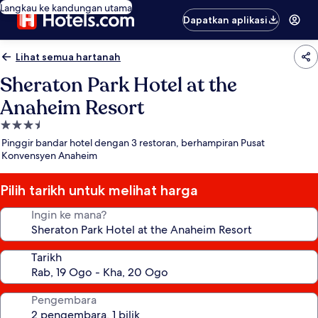
Langkau ke kandungan utama
Dapatkan aplikasi
Lihat semua hartanah
Sheraton Park Hotel at the
Anaheim Resort
Hartanah
3.5
Pinggir bandar hotel dengan 3 restoran, berhampiran Pusat
bintang
Konvensyen Anaheim
Pilih tarikh untuk melihat harga
Ingin ke mana?
Tarikh
Pengembara